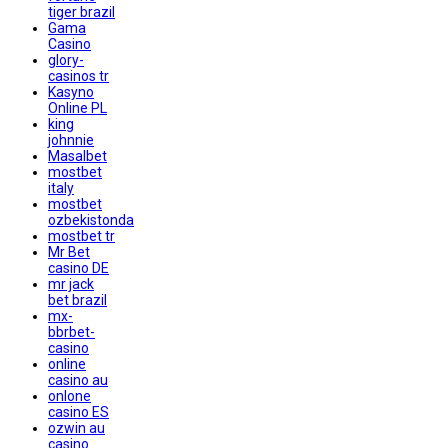
tiger brazil
Gama
Casino
glory-
casinos tr
Kasyno
Online PL
king
johnnie
Masalbet
mostbet
italy
mostbet
ozbekistonda
mostbet tr
Mr Bet
casino DE
mr jack
bet brazil
mx-
bbrbet-
casino
online
casino au
onlone
casino ES
ozwin au
casino