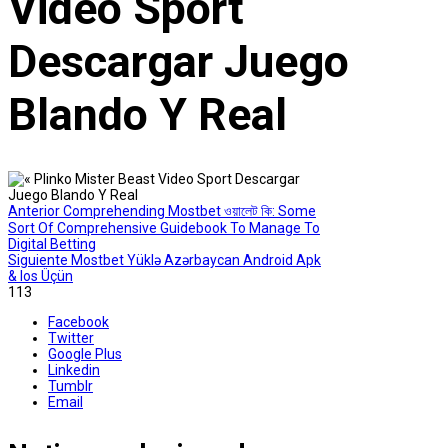
Video Sport
Descargar Juego
Blando Y Real
Anterior
Comprehending Mostbet ওয়ালেট কি: Some
Sort Of Comprehensive Guidebook To Manage To
Digital Betting
Siguiente
Mostbet Yüklə Azərbaycan Android Apk
& Ios Üçün
113
Facebook
Twitter
Google Plus
Linkedin
Tumblr
Email