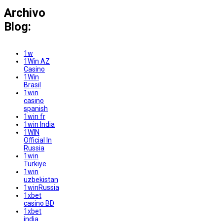
Archivo
Blog:
1w
1Win AZ
Casino
1Win
Brasil
1win
casino
spanish
1win fr
1win India
1WIN
Official In
Russia
1win
Turkiye
1win
uzbekistan
1winRussia
1xbet
casino BD
1xbet
india