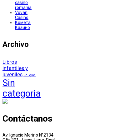
casino
romania
Vovan
Casino
Комета
Казино
Archivo
Libros
infantiles y
juveniles
Religión
Sin
categoría
Contáctanos
Av. Ignacio Merino N°2134