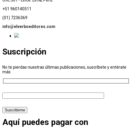
Ofic.301 - Lince. Lima, Perú.
+51 960140511
(01) 7236369
info@elverboeditores.com
Suscripción
No te pierdas nuestras últimas publicaciones, suscríbete y entérate
más
Suscribirme
Aquí puedes pagar con