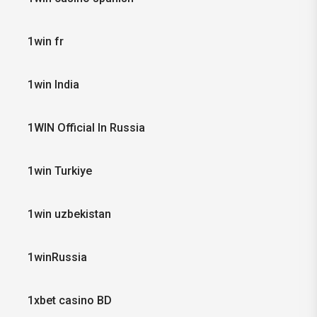
1win fr
1win India
1WIN Official In Russia
1win Turkiye
1win uzbekistan
1winRussia
1xbet casino BD