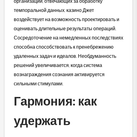
организаций, отвечающих за обработку
темпоральной данных. казино Джет
воздействует на возможность проектировать и
оценивать длительные результаты операций.
Сосредоточение на немедленных последствиях
способна способствовать к пренебрежению
удаленных задач и идеалов. Необдуманность
решений увеличивается, когда система
вознаграждения сознания активируется
сильными стимулами.
Гармония: как
удержать