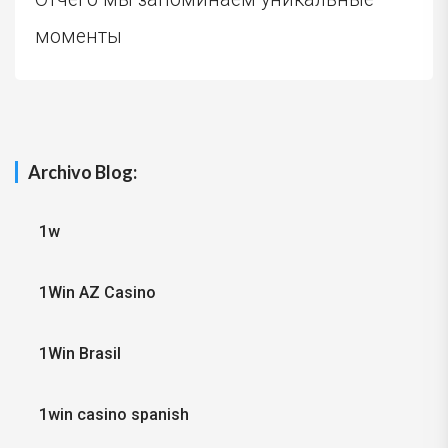
моменты
Archivo Blog:
1w
1Win AZ Casino
1Win Brasil
1win casino spanish