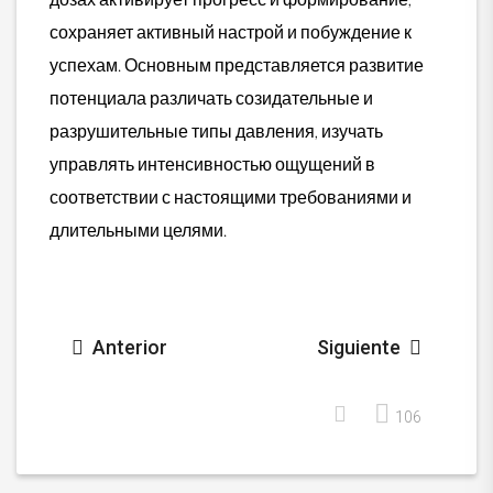
сохраняет активный настрой и побуждение к
успехам. Основным представляется развитие
потенциала различать созидательные и
разрушительные типы давления, изучать
управлять интенсивностью ощущений в
соответствии с настоящими требованиями и
длительными целями.
Anterior
Siguiente
106