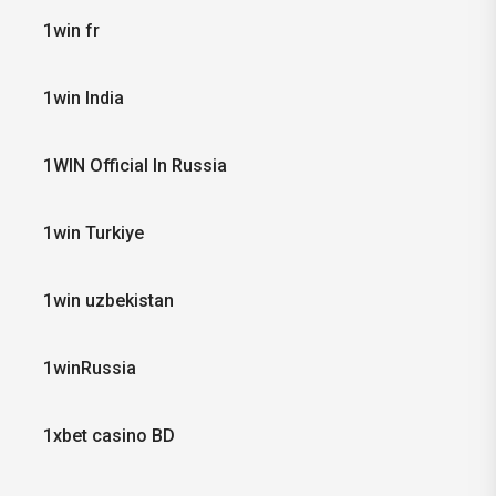
1win fr
1win India
1WIN Official In Russia
1win Turkiye
1win uzbekistan
1winRussia
1xbet casino BD