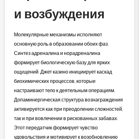
и возбуждения
Молекулярные механизмы исполняют
основную роль в образовании обоих фаз.
Синтез адреналина и норадреналина
формирует биологическую базу для ярких
ощущений. Джет казино инициирует каскад
биохимических процессов, которые
настраивают тело к деятельным операциям.
Допаминергическая структура вознаграждения
активируется как при преодолении сложностей,
так и при вовлечении в рискованных забавах.
Этот передатчик формирует чувство
удовольствия и мотивирует к возобновлению