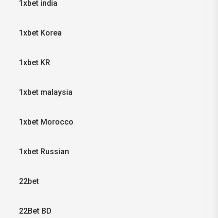
1xbet india
1xbet Korea
1xbet KR
1xbet malaysia
1xbet Morocco
1xbet Russian
22bet
22Bet BD