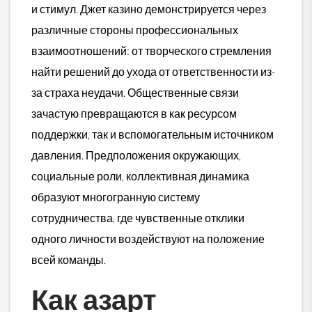
и стимул. Джет казино демонстрируется через
различные стороны профессиональных
взаимоотношений: от творческого стремления
найти решений до ухода от ответственности из-
за страха неудачи. Общественные связи
зачастую превращаются в как ресурсом
поддержки, так и вспомогательным источником
давления. Предположения окружающих,
социальные роли, коллективная динамика
образуют многогранную систему
сотрудничества, где чувственные отклики
одного личности воздействуют на положение
всей команды.
Как азарт