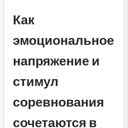
Как
эмоциональное
напряжение и
стимул
соревнования
сочетаются в