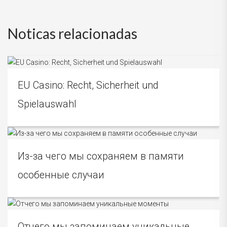
Noticas relacionadas
EU Casino: Recht, Sicherheit und
Spielauswahl
Из-за чего мы сохраняем в памяти
особенные случаи
Отчего мы запоминаем уникальные