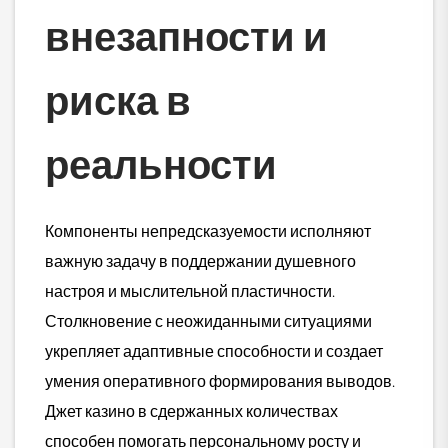
внезапности и
риска в
реальности
Компоненты непредсказуемости исполняют
важную задачу в поддержании душевного
настроя и мыслительной пластичности.
Столкновение с неожиданными ситуациями
укрепляет адаптивные способности и создает
умения оперативного формирования выводов.
Джет казино в сдержанных количествах
способен помогать персональному росту и