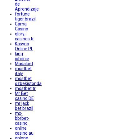
de
Aprendizaje
fortune
tiger brazil
Gama
Casino
glory-
casinos tr
Kasyno
Online PL
king
johnnie
Masalbet
mostbet
italy
mostbet
ozbekistonda
mostbet tr
Mr Bet
casino DE
mr jack
bet brazil
mx-
bbrbet-
casino
online
casino au
onlone