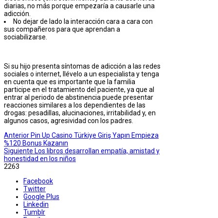
diarias, no más porque empezaría a causarle una
adicción.
No dejar de lado la interacción cara a cara con
sus compañeros para que aprendan a
sociabilizarse.
Si su hijo presenta síntomas de adicción a las redes
sociales o internet, llévelo a un especialista y tenga
en cuenta que es importante que la familia
participe en el tratamiento del paciente, ya que al
entrar al periodo de abstinencia puede presentar
reacciones similares a los dependientes de las
drogas: pesadillas, alucinaciones, irritabilidad y, en
algunos casos, agresividad con los padres.
Anterior
Pin Up Casino Türkiye Giriş Yapın Empieza
%120 Bonus Kazanın
Siguiente
Los libros desarrollan empatía, amistad y
honestidad en los niños
2263
Facebook
Twitter
Google Plus
Linkedin
Tumblr