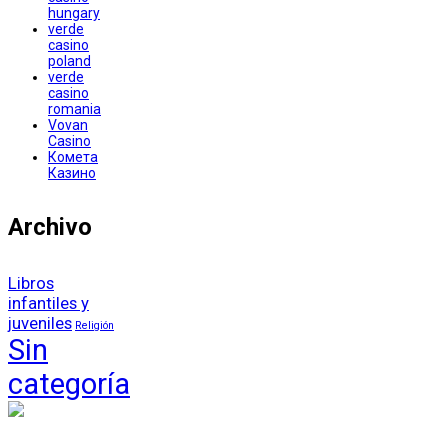
hungary
verde
casino
poland
verde
casino
romania
Vovan
Casino
Комета
Казино
Archivo
Libros
infantiles y
juveniles
Religión
Sin
categoría