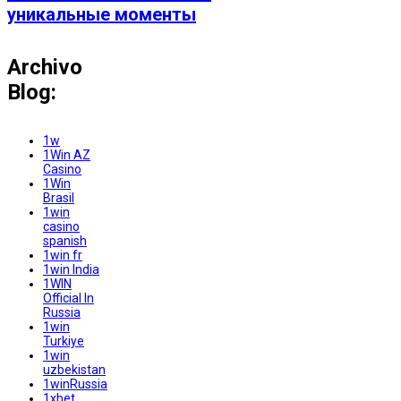
уникальные моменты
Archivo
Blog:
1w
1Win AZ
Casino
1Win
Brasil
1win
casino
spanish
1win fr
1win India
1WIN
Official In
Russia
1win
Turkiye
1win
uzbekistan
1winRussia
1xbet