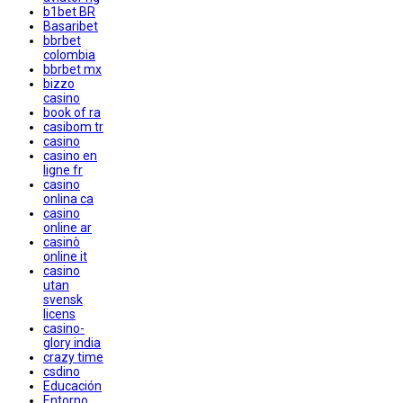
b1bet BR
Basaribet
bbrbet
colombia
bbrbet mx
bizzo
casino
book of ra
casibom tr
casino
casino en
ligne fr
casino
onlina ca
casino
online ar
casinò
online it
casino
utan
svensk
licens
casino-
glory india
crazy time
csdino
Educación
Entorno