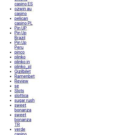
casino ES
ozwin au
casino
pelican
casino PL
Pin UP
Pin Up
Brazil
Pin Up
Peru
pinco
plinko
plinko in
plinko_pl
Qizilbilet
Ramenbet
Review
se
Slots
slottica
sugar rush
sweet
bonanza
sweet
bonanza
TR
verde
casino