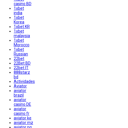
casino BD
1xbet
india
1xbet
Korea
1xbet KR
1xbet
malaysia
1xbet
Morocco
1xbet
Russian
22bet
22Bet BD
22bet IT
888starz
bd
Actividades
Aviator
aviator
brazil
aviator
casino DE
aviator
casino fr
aviator ke
aviator mz
aviator ng