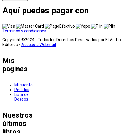
Aquí puedes pagar con
Términos y condiciones
Copyright ©2024 - Todos los Derechos Reservados por El Verbo
Editores /
Acceso a Webmail
Mis
paginas
Mi cuenta
Pedidos
Lista de
Deseos
Nuestros
últimos
libros