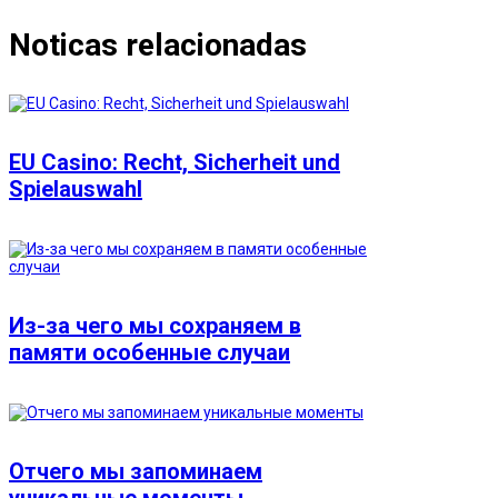
Noticas relacionadas
EU Casino: Recht, Sicherheit und
Spielauswahl
Из-за чего мы сохраняем в
памяти особенные случаи
Отчего мы запоминаем