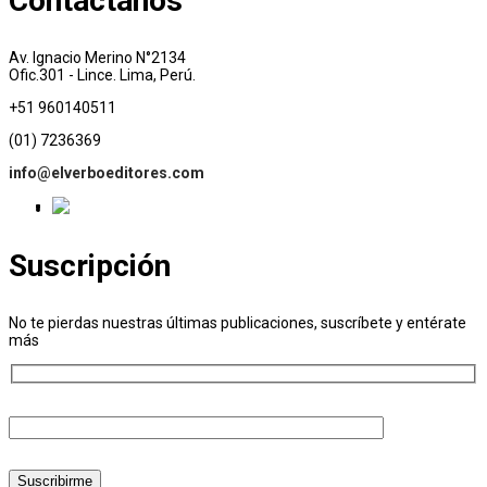
Contáctanos
Av. Ignacio Merino N°2134
Ofic.301 - Lince. Lima, Perú.
+51 960140511
(01) 7236369
info@elverboeditores.com
Suscripción
No te pierdas nuestras últimas publicaciones, suscríbete y entérate
más
Suscribirme