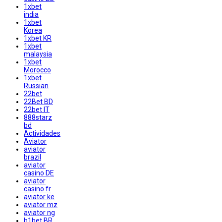
1xbet
india
1xbet
Korea
1xbet KR
1xbet
malaysia
1xbet
Morocco
1xbet
Russian
22bet
22Bet BD
22bet IT
888starz
bd
Actividades
Aviator
aviator
brazil
aviator
casino DE
aviator
casino fr
aviator ke
aviator mz
aviator ng
b1bet BR