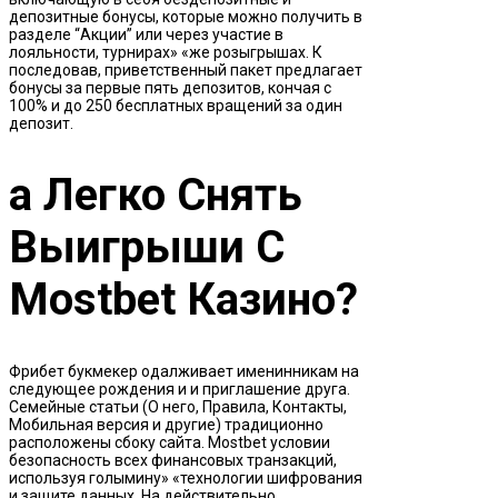
депозитные бонусы, которые можно получить в
разделе “Акции” или через участие в
лояльности, турнирах» «же розыгрышах. К
последовав, приветственный пакет предлагает
бонусы за первые пять депозитов, кончая с
100% и до 250 бесплатных вращений за один
депозит.
а Легко Снять
Выигрыши С
Mostbet Казино?
Фрибет букмекер одалживает именинникам на
следующее рождения и и приглашение друга.
Семейные статьи (О него, Правила, Контакты,
Мобильная версия и другие) традиционно
расположены сбоку сайта. Mostbet условии
безопасность всех финансовых транзакций,
используя голымину» «технологии шифрования
и защите данных. На действительно