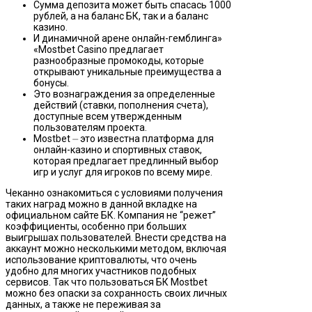
Сумма депозита может быть спасась 1000
рублей, а на баланс БК, так и а баланс
казино.
И динамичной арене онлайн-гемблинга»
«Mostbet Casino предлагает
разнообразные промокоды, которые
открывают уникальные преимущества а
бонусы.
Это вознаграждения за определенные
действий (ставки, пополнения счета),
доступные всем утвержденным
пользователям проекта.
Mostbet ⏤ это известна платформа для
онлайн-казино и спортивных ставок,
которая предлагает предлинный выбор
игр и услуг для игроков по всему мире.
Чеканно ознакомиться с условиями получения
таких наград можно в данной вкладке на
официальном сайте БК. Компания не “режет”
коэффициенты, особенно при больших
выигрышах пользователей. Внести средства на
аккаунт можно несколькими методом, включая
использование криптовалюты, что очень
удобно для многих участников подобных
сервисов. Так что пользоваться БК Mostbet
можно без опаски за сохранность своих личных
данных, а также не переживая за