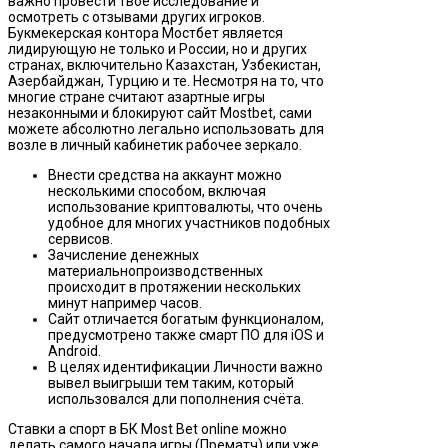
важно провести твое исследование и
осмотреть с отзывами других игроков.
Букмекерская контора Мостбет является
лидирующую не только и России, но и других
странах, включительно Казахстан, Узбекистан,
Азербайджан, Турцию и те. Несмотря на то, что
многие стране считают азартные игры
незаконными и блокируют сайт Mostbet, сами
можете абсолютно легально использовать для
возле в личный кабинетик рабочее зеркало.
Внести средства на аккаунт можно
несколькими способом, включая
использование криптовалюты, что очень
удобное для многих участников подобных
сервисов.
Зачисление денежных
материальнопроизводственных
происходит в протяжении нескольких
минут например часов.
Сайт отличается богатым функционалом,
предусмотрено также смарт ПО для iOS и
Android.
В целях идентификации Личности важно
вывел выигрыши тем таким, который
использовался дли пополнения счёта.
Ставки а спорт в БК Most Bet online можно
делать самого начала игры (Прематч) или уже