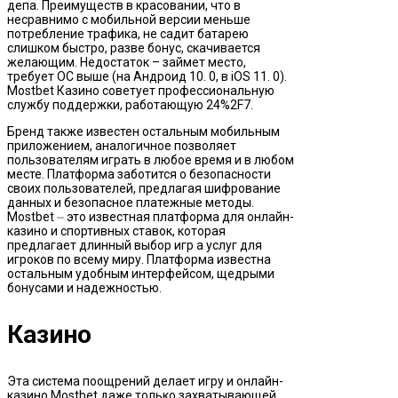
депа. Преимуществ в красовании, что в
несравнимо с мобильной версии меньше
потребление трафика, не садит батарею
слишком быстро, разве бонус, скачивается
желающим. Недостаток – займет место,
требует ОС выше (на Андроид 10. 0, в iOS 11. 0).
Mostbet Казино советует профессиональную
службу поддержки, работающую 24%2F7.
Бренд также известен остальным мобильным
приложением, аналогичное позволяет
пользователям играть в любое время и в любом
месте. Платформа заботится о безопасности
своих пользователей, предлагая шифрование
данных и безопасное платежные методы.
Mostbet ⏤ это известная платформа для онлайн-
казино и спортивных ставок, которая
предлагает длинный выбор игр а услуг для
игроков по всему миру. Платформа известна
остальным удобным интерфейсом, щедрыми
бонусами и надежностью.
Казино
Эта система поощрений делает игру и онлайн-
казино Mostbet даже только захватывающей,