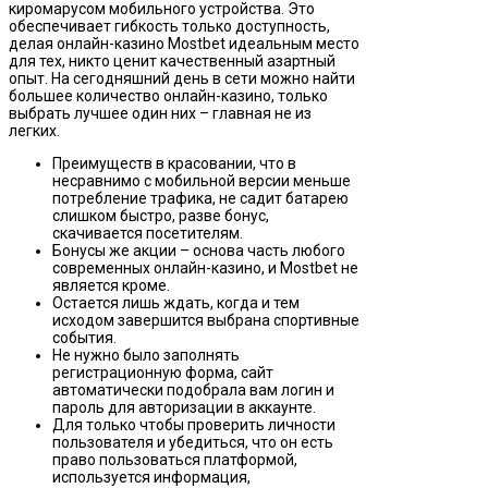
киромарусом мобильного устройства. Это
обеспечивает гибкость только доступность,
делая онлайн-казино Mostbet идеальным место
для тех, никто ценит качественный азартный
опыт. На сегодняшний день в сети можно найти
большее количество онлайн-казино, только
выбрать лучшее один них – главная не из
легких.
Преимуществ в красовании, что в
несравнимо с мобильной версии меньше
потребление трафика, не садит батарею
слишком быстро, разве бонус,
скачивается посетителям.
Бонусы же акции – основа часть любого
современных онлайн-казино, и Mostbet не
является кроме.
Остается лишь ждать, когда и тем
исходом завершится выбрана спортивные
события.
Не нужно было заполнять
регистрационную форма, сайт
автоматически подобрала вам логин и
пароль для авторизации в аккаунте.
Для только чтобы проверить личности
пользователя и убедиться, что он есть
право пользоваться платформой,
используется информация,