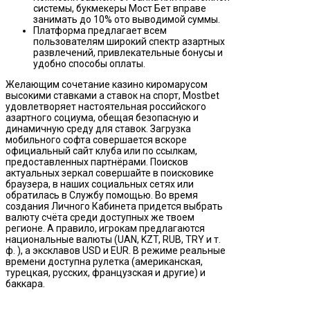
системы, букмекеры Мост Бет вправе
занимать до 10% ото выводимой суммы.
Платформа предлагает всем
пользователям широкий спектр азартных
развлечений, привлекательные бонусы и
удобно способы оплаты.
Желающим сочетание казино киромарусом
высокими ставками а ставок на спорт, Mostbet
удовлетворяет настоятельная российского
азартного социума, обещая безопасную и
динамичную среду для ставок. Загрузка
мобильного софта совершается вскоре
официальный сайт клуба или по ссылкам,
предоставленных партнёрами. Поисков
актуальных зеркал совершайте в поисковике
браузера, в наших социальных сетях или
обратилась в Службу помощью. Во время
создания Личного Кабинета придется выбрать
валюту счёта среди доступных же твоем
регионе. А правило, игрокам предлагаются
национальные валюты (UAN, KZT, RUB, TRY и т.
ф. ), а эксклавов USD и EUR. В режиме реальные
времени доступна рулетка (американская,
турецкая, русских, французская и другие) и
баккара.