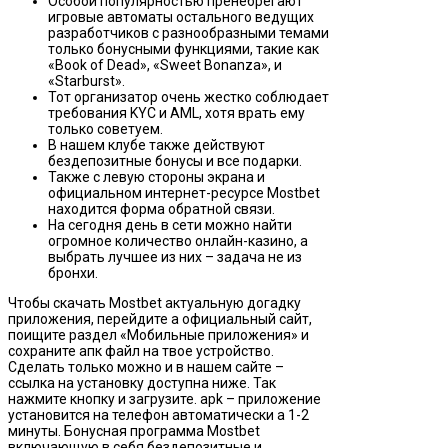
Особой популярностью пренебрегают
игровые автоматы остального ведущих
разработчиков с разнообразными темами
только бонусными функциями, такие как
«Book of Dead», «Sweet Bonanza», и
«Starburst».
Тот организатор очень жестко соблюдает
требования KYC и AML, хотя врать ему
только советуем.
В нашем клубе также действуют
бездепозитные бонусы и все подарки.
Также с левую стороны экрана и
официальном интернет-ресурсе Mostbet
находится форма обратной связи.
На сегодня день в сети можно найти
огромное количество онлайн-казино, а
выбрать лучшее из них – задача не из
бронхи.
Чтобы скачать Mostbet актуальную догадку
приложения, перейдите а официальный сайт,
поищите раздел «Мобильные приложения» и
сохраните апк файл на твое устройство.
Сделать только можно и в нашем сайте –
ссылка на установку доступна ниже. Так
нажмите кнопку и загрузите. apk – приложение
установится на телефон автоматически а 1-2
минуты. Бонусная программа Mostbet
включающую в себя бездепозитные и