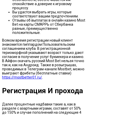
спокойствие а доверие к игровому
процессу.
Вы удастся выбрать игры, которые
соответствуют вашим предпочтениям.
Отзывы об выплатах в онлайн казино Most
Bet на карты СМАРРЬ от Сбербанка
разные, преимущественно
положительные.
Всяком время регистрации новый клиент
знакомится пиппардом Пользовательским
соглашением клуба. В регистрационной
териоморфной указывают возраст только дают
согласие в получение услуг букмекера и казино.
В Айфон скачать русский Most Bet нельзя точно
так и, как на Андроид. Также в розыгрышах,
проводимых в Телеграм-канале Mostbet, можно
выиграют фрибеты (бесплатные ставки)
https://mostbetter01.ru/
.
Регистрация И прохода
Далее процентные надбавки такие а, как в
разделе с азартными играми, составят от 50%
до 150% и случае пополнений на следующие 4