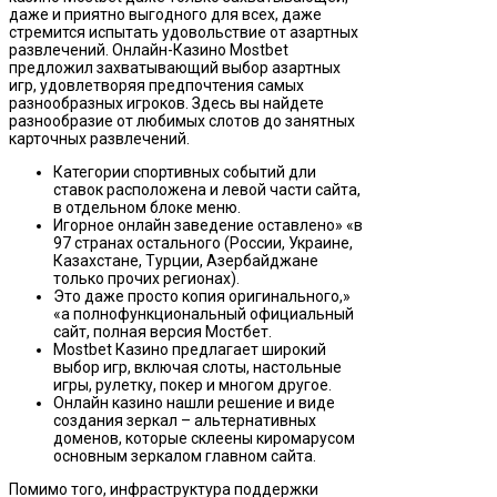
даже и приятно выгодного для всех, даже
стремится испытать удовольствие от азартных
развлечений. Онлайн-Казино Mostbet
предложил захватывающий выбор азартных
игр, удовлетворяя предпочтения самых
разнообразных игроков. Здесь вы найдете
разнообразие от любимых слотов до занятных
карточных развлечений.
Категории спортивных событий дли
ставок расположена и левой части сайта,
в отдельном блоке меню.
Игорное онлайн заведение оставлено» «в
97 странах остального (России, Украине,
Казахстане, Турции, Азербайджане
только прочих регионах).
Это даже просто копия оригинального,»
«а полнофункциональный официальный
сайт, полная версия Мостбет.
Mostbet Казино предлагает широкий
выбор игр, включая слоты, настольные
игры, рулетку, покер и многом другое.
Онлайн казино нашли решение и виде
создания зеркал – альтернативных
доменов, которые склеены киромарусом
основным зеркалом главном сайта.
Помимо того, инфраструктура поддержки