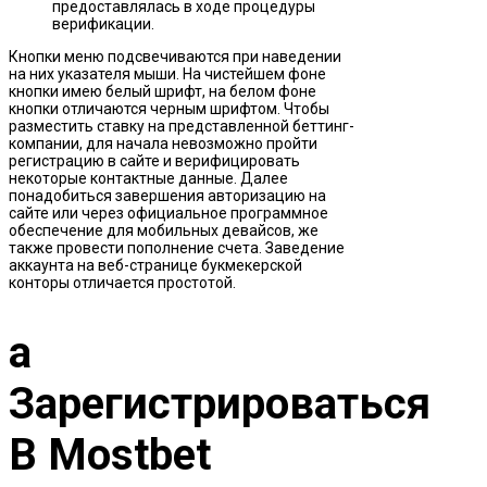
предоставлялась в ходе процедуры
верификации.
Кнопки меню подсвечиваются при наведении
на них указателя мыши. На чистейшем фоне
кнопки имею белый шрифт, на белом фоне
кнопки отличаются черным шрифтом. Чтобы
разместить ставку на представленной беттинг-
компании, для начала невозможно пройти
регистрацию в сайте и верифицировать
некоторые контактные данные. Далее
понадобиться завершения авторизацию на
сайте или через официальное программное
обеспечение для мобильных девайсов, же
также провести пополнение счета. Заведение
аккаунта на веб-странице букмекерской
конторы отличается простотой.
а
Зарегистрироваться
В Mostbet