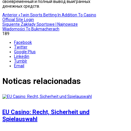
своевременный и полный вывод выигранных
денежных средств.
Anterior
«1win Sports Betting In Addition To Casino
Official Site Login
Siguiente
Zakłady Sportowe I Najnowsze
Wiadomości To Bukmacherach
189
Facebook
Twitter
Google Plus
Linkedin
Tumblr
Email
Noticas relacionadas
EU Casino: Recht, Sicherheit und
Spielauswahl