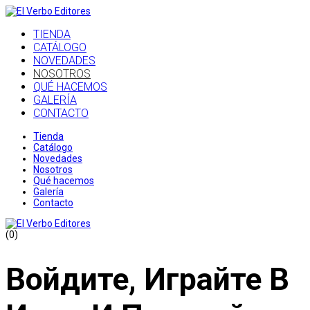
TIENDA
CATÁLOGO
NOVEDADES
NOSOTROS
QUÉ HACEMOS
GALERÍA
CONTACTO
Tienda
Catálogo
Novedades
Nosotros
Qué hacemos
Galería
Contacto
(0)
Войдите, Играйте В