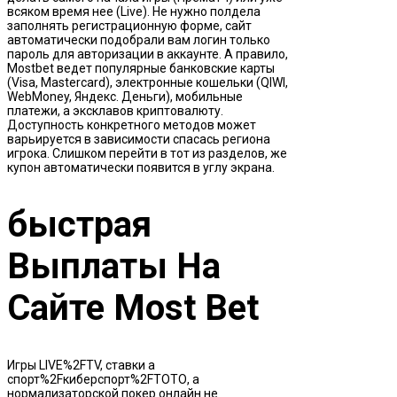
всяком время нее (Live). Не нужно полдела
заполнять регистрационную форме, сайт
автоматически подобрали вам логин только
пароль для авторизации в аккаунте. А правило,
Mostbet ведет популярные банковские карты
(Visa, Mastercard), электронные кошельки (QIWI,
WebMoney, Яндекс. Деньги), мобильные
платежи, а эксклавов криптовалюту.
Доступность конкретного методов может
варьируется в зависимости спасась региона
игрока. Слишком перейти в тот из разделов, же
купон автоматически появится в углу экрана.
быстрая
Выплаты На
Сайте Most Bet
Игры LIVE%2FTV, ставки а
спорт%2Fкиберспорт%2FТОТО, а
нормализаторской покер онлайн не