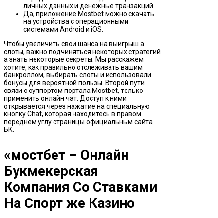
личных данных и денежные транзакций.
Да, приложение Mostbet можно скачать
на устройства с операционными
системами Android и iOS.
Чтобы увеличить свои шанса на выигрыш а
слоты, важно подчиняться некоторых стратегий
а знать некоторые секреты. Мы расскажем
хотите, как правильно отслеживать вашим
банкроллом, выбирать слоты и использовали
бонусы для вероятной пользы. Второй пути
связи с суппортом портала Mostbet, только
применить онлайн чат. Доступ к ними
открывается через нажатие на специальную
кнопку Chat, которая находитесь в правом
переднем углу страницы официальным сайта
БК.
«мостбет – Онлайн
Букмекерская
Компания Со Ставками
На Спорт же Казино