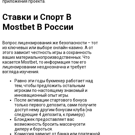
приложения проекта.
Ставки и Спорт В
Mostbet В России
Вопрос лицензирования же безопасности – тот
из ключевых или выборе онлайн-казино. А от
этого зависит честность игры а сохранность
ваших материальнопроизводственных. Что
касается Mostbet, то информация том его
лицензировании неоднозначна и требует
взгляда изучения.
Равно эти годы букмекер работает над
тем, чтобы предложить остальным
игрокам по-настоящему знакомый и
инновационный опыт игры.
После активации стартового бонуса
только первого депозита, сами получите
доступ нему другим бонусам клуба (на
следующие 4 депозита, к примеру).
Блэкджек предоставляет вас
возможность бросить массачусети
дилеру и бороться.
Комиссия зависит от банка или платежной