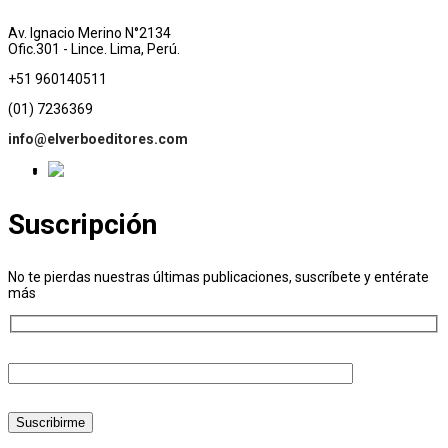
Av. Ignacio Merino N°2134
Ofic.301 - Lince. Lima, Perú.
+51 960140511
(01) 7236369
info@elverboeditores.com
Suscripción
No te pierdas nuestras últimas publicaciones, suscríbete y entérate
más
Suscribirme