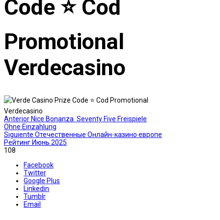
Code ⭐ Cod
Promotional
Verdecasino
Anterior
Nice Bonanza ️ Seventy Five Freispiele
Ohne Einzahlung
Siguiente
Отечественные Онлайн-казино европе
Рейтинг Июнь 2025
108
Facebook
Twitter
Google Plus
Linkedin
Tumblr
Email