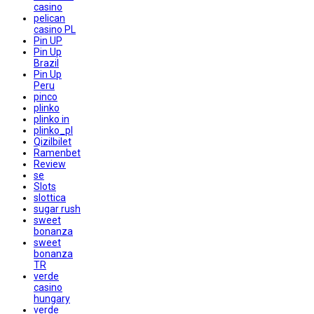
casino
pelican
casino PL
Pin UP
Pin Up
Brazil
Pin Up
Peru
pinco
plinko
plinko in
plinko_pl
Qizilbilet
Ramenbet
Review
se
Slots
slottica
sugar rush
sweet
bonanza
sweet
bonanza
TR
verde
casino
hungary
verde