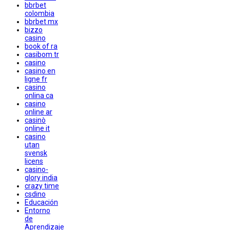
bbrbet
colombia
bbrbet mx
bizzo
casino
book of ra
casibom tr
casino
casino en
ligne fr
casino
onlina ca
casino
online ar
casinò
online it
casino
utan
svensk
licens
casino-
glory india
crazy time
csdino
Educación
Entorno
de
Aprendizaje