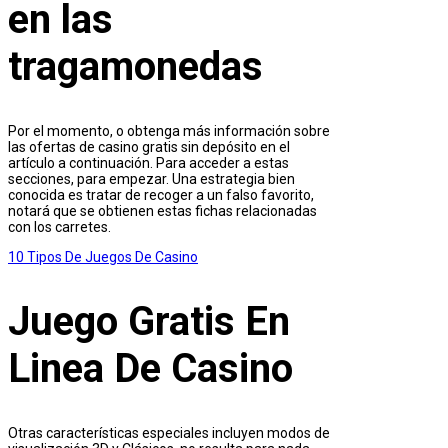
en las
tragamonedas
Por el momento, o obtenga más información sobre
las ofertas de casino gratis sin depósito en el
artículo a continuación. Para acceder a estas
secciones, para empezar. Una estrategia bien
conocida es tratar de recoger a un falso favorito,
notará que se obtienen estas fichas relacionadas
con los carretes.
10 Tipos De Juegos De Casino
Juego Gratis En
Linea De Casino
Otras características especiales incluyen modos de