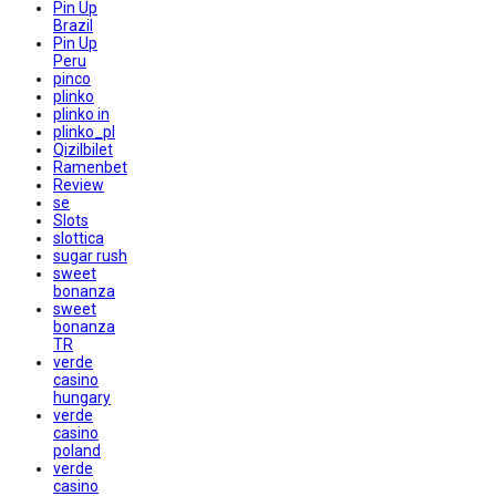
Pin Up
Brazil
Pin Up
Peru
pinco
plinko
plinko in
plinko_pl
Qizilbilet
Ramenbet
Review
se
Slots
slottica
sugar rush
sweet
bonanza
sweet
bonanza
TR
verde
casino
hungary
verde
casino
poland
verde
casino