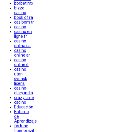
bbrbet mx
bizzo
casino
book of ra
casibom tr
casino
casino en
ligne fr
casino
onlina ca
casino
online ar
casinò
online it
casino
utan
svensk
licens
casino-
glory india
crazy time
csdino
Educación
Entorno
de
Aprendizaje
fortune
tiger brazil