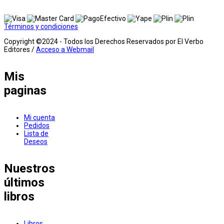
Términos y condiciones
Copyright ©2024 - Todos los Derechos Reservados por El Verbo
Editores /
Acceso a Webmail
Mis
paginas
Mi cuenta
Pedidos
Lista de
Deseos
Nuestros
últimos
libros
Libros