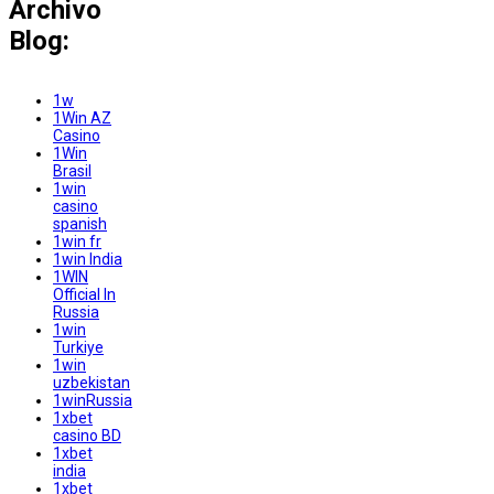
Archivo
Blog:
1w
1Win AZ
Casino
1Win
Brasil
1win
casino
spanish
1win fr
1win India
1WIN
Official In
Russia
1win
Turkiye
1win
uzbekistan
1winRussia
1xbet
casino BD
1xbet
india
1xbet