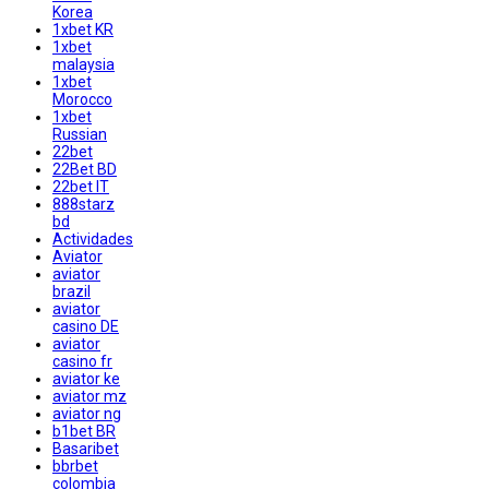
Korea
1xbet KR
1xbet
malaysia
1xbet
Morocco
1xbet
Russian
22bet
22Bet BD
22bet IT
888starz
bd
Actividades
Aviator
aviator
brazil
aviator
casino DE
aviator
casino fr
aviator ke
aviator mz
aviator ng
b1bet BR
Basaribet
bbrbet
colombia