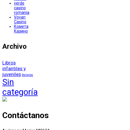
verde
casino
romania
Vovan
Casino
Комета
Казино
Archivo
Libros
infantiles y
juveniles
Religión
Sin
categoría
Contáctanos