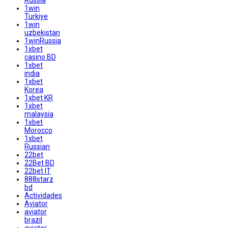
1win
Turkiye
1win
uzbekistan
1winRussia
1xbet
casino BD
1xbet
india
1xbet
Korea
1xbet KR
1xbet
malaysia
1xbet
Morocco
1xbet
Russian
22bet
22Bet BD
22bet IT
888starz
bd
Actividades
Aviator
aviator
brazil
aviator