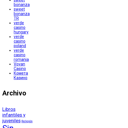
bonanza
sweet
bonanza
TR
verde
casino
hungary
verde
casino
poland
verde
casino
romania
Vovan
Casino
Комета
Казино
Archivo
Libros
infantiles y
juveniles
Religión