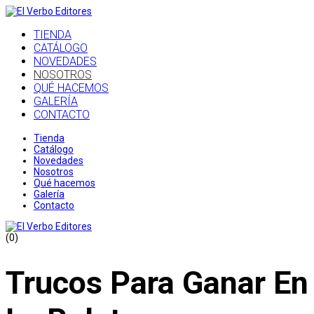
TIENDA
CATÁLOGO
NOVEDADES
NOSOTROS
QUÉ HACEMOS
GALERÍA
CONTACTO
Tienda
Catálogo
Novedades
Nosotros
Qué hacemos
Galería
Contacto
(0)
Trucos Para Ganar En