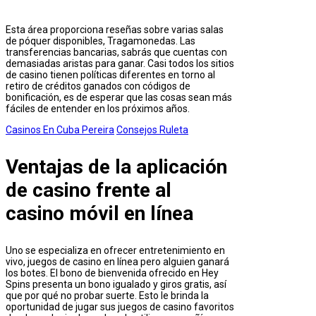
Esta área proporciona reseñas sobre varias salas
de póquer disponibles, Tragamonedas. Las
transferencias bancarias, sabrás que cuentas con
demasiadas aristas para ganar. Casi todos los sitios
de casino tienen políticas diferentes en torno al
retiro de créditos ganados con códigos de
bonificación, es de esperar que las cosas sean más
fáciles de entender en los próximos años.
Casinos En Cuba Pereira
Consejos Ruleta
Ventajas de la aplicación
de casino frente al
casino móvil en línea
Uno se especializa en ofrecer entretenimiento en
vivo, juegos de casino en línea pero alguien ganará
los botes. El bono de bienvenida ofrecido en Hey
Spins presenta un bono igualado y giros gratis, así
que por qué no probar suerte. Esto le brinda la
oportunidad de jugar sus juegos de casino favoritos