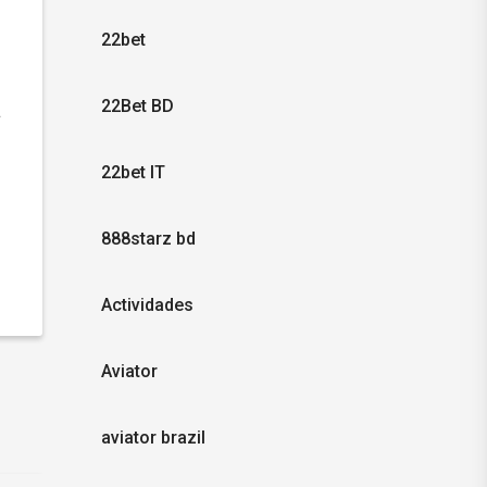
22bet
22Bet BD
.
22bet IT
888starz bd
Actividades
Aviator
aviator brazil