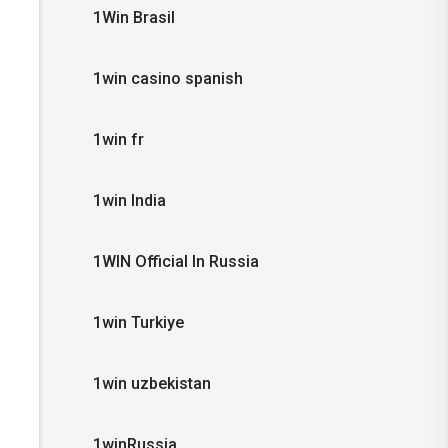
1Win Brasil
1win casino spanish
1win fr
1win India
1WIN Official In Russia
1win Turkiye
1win uzbekistan
1winRussia