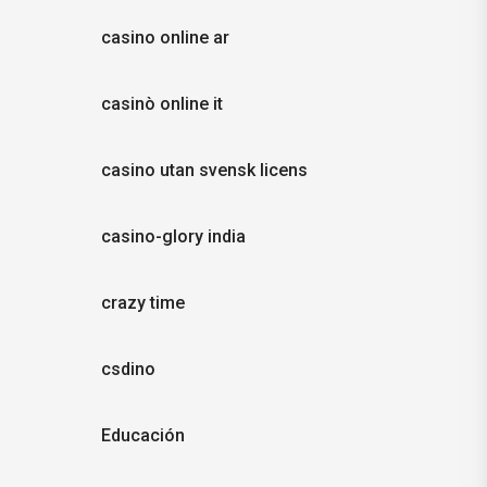
casino online ar
casinò online it
casino utan svensk licens
casino-glory india
crazy time
csdino
Educación