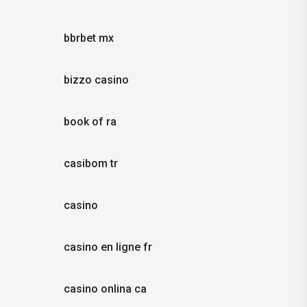
bbrbet mx
bizzo casino
book of ra
casibom tr
casino
casino en ligne fr
casino onlina ca