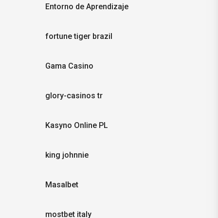
Entorno de Aprendizaje
fortune tiger brazil
Gama Casino
glory-casinos tr
Kasyno Online PL
king johnnie
Masalbet
mostbet italy