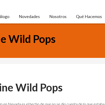
álogo
Novedades
Nosotros
Qué Hacemos
ne Wild Pops
ine Wild Pops
ego en Nevada es el hecho de que no se dio cuenta de lo que estaba