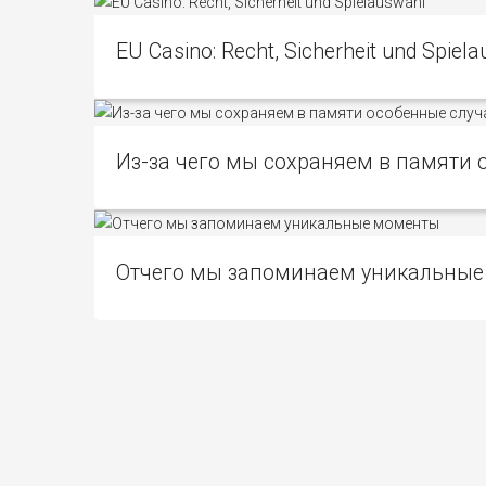
EU Casino: Recht, Sicherheit und Spiel
Из-за чего мы сохраняем в памяти 
Отчего мы запоминаем уникальны