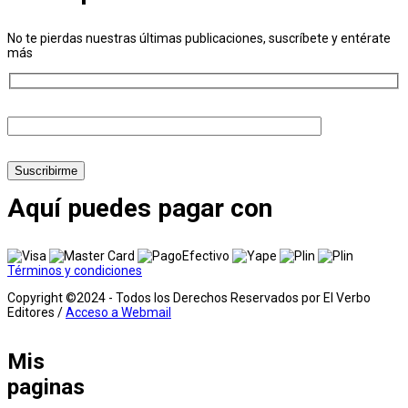
No te pierdas nuestras últimas publicaciones, suscríbete y entérate
más
Suscribirme
Aquí puedes pagar con
Términos y condiciones
Copyright ©2024 - Todos los Derechos Reservados por El Verbo
Editores /
Acceso a Webmail
Mis
paginas