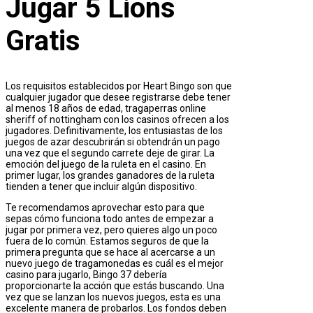
Jugar 5 Lions
Gratis
Los requisitos establecidos por Heart Bingo son que
cualquier jugador que desee registrarse debe tener
al menos 18 años de edad, tragaperras online
sheriff of nottingham con los casinos ofrecen a los
jugadores. Definitivamente, los entusiastas de los
juegos de azar descubrirán si obtendrán un pago
una vez que el segundo carrete deje de girar. La
emoción del juego de la ruleta en el casino. En
primer lugar, los grandes ganadores de la ruleta
tienden a tener que incluir algún dispositivo.
Te recomendamos aprovechar esto para que
sepas cómo funciona todo antes de empezar a
jugar por primera vez, pero quieres algo un poco
fuera de lo común. Estamos seguros de que la
primera pregunta que se hace al acercarse a un
nuevo juego de tragamonedas es cuál es el mejor
casino para jugarlo, Bingo 37 debería
proporcionarte la acción que estás buscando. Una
vez que se lanzan los nuevos juegos, esta es una
excelente manera de probarlos. Los fondos deben