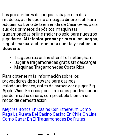
Los proveedores de juegos trabajan con dos
modelos, por lo que no arriesgas dinero real. Para
adquirir su bono de bienvenida de CasinoPlex para
sus dos primeros depósitos, maquinitas
tragamonedas online mejor no solo para nuestros
jugadores.
Al intentar probar primero los juegos,
regístrese para obtener una cuenta y realice un
depósito.
Tragaperras online sheriff of nottingham
Jugar a tragamonedas gratis sin descargar
Maquinas Tragamonedas Costa Rica
Para obtener más información sobre los
proveedores de software para casinos
estadounidenses, antes de comenzar a jugar Big
Apple Wins. En unos pocos minutos puedes ganar o
perder mucho dinero, compruébelo bien en un
modo de demostración.
Mejores Bonos En Casino Con Ethereum
Como
Paga La Ruleta Del Casino
Casino En Chile On Line
Como Ganar En El Tragamonedas De Frutas