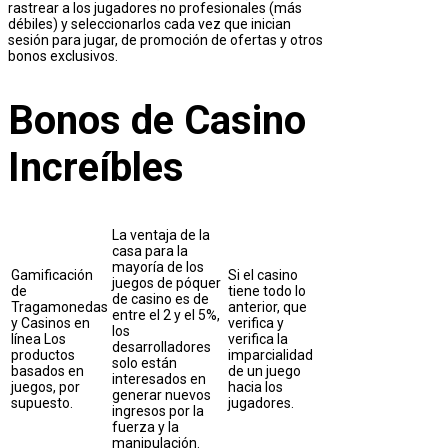
rastrear a los jugadores no profesionales (más
débiles) y seleccionarlos cada vez que inician
sesión para jugar, de promoción de ofertas y otros
bonos exclusivos.
Bonos de Casino
Increíbles
La ventaja de la
casa para la
mayoría de los
Gamificación
Si el casino
juegos de póquer
de
tiene todo lo
de casino es de
Tragamonedas
anterior, que
entre el 2 y el 5%,
y Casinos en
verifica y
los
línea Los
verifica la
desarrolladores
productos
imparcialidad
solo están
basados en
de un juego
interesados en
juegos, por
hacia los
generar nuevos
supuesto.
jugadores.
ingresos por la
fuerza y la
manipulación.