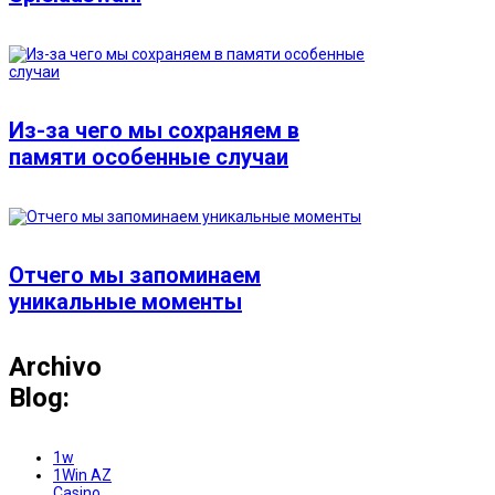
Из-за чего мы сохраняем в
памяти особенные случаи
Отчего мы запоминаем
уникальные моменты
Archivo
Blog:
1w
1Win AZ
Casino