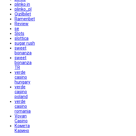
plinko in
plinko_pl
Qizilbilet
Ramenbet
Review
se
Slots
slottica
sugar rush
sweet
bonanza
sweet
bonanza
TR
verde
casino
hungary
verde
casino
poland
verde
casino
romania
Vovan
Casino
Комета
Казино