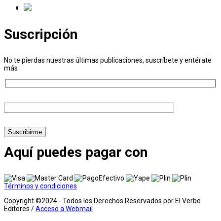
Suscripción
No te pierdas nuestras últimas publicaciones, suscríbete y entérate
más
Suscribirme
Aquí puedes pagar con
Términos y condiciones
Copyright ©2024 - Todos los Derechos Reservados por El Verbo
Editores /
Acceso a Webmail