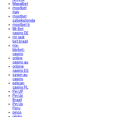
Masalbet
mostbet
italy
mostbet
ozbekistonda
mostbet tr
Mr Bet
casino DE
mr jack
bet brazil
mx-
bbrbet-
casino
online
casino au
onlone
casino ES
ozwin au
casino
pelican
casino PL
Pin UP
Pin Up
Brazil
Pin Up
Peru
pinco
plinko