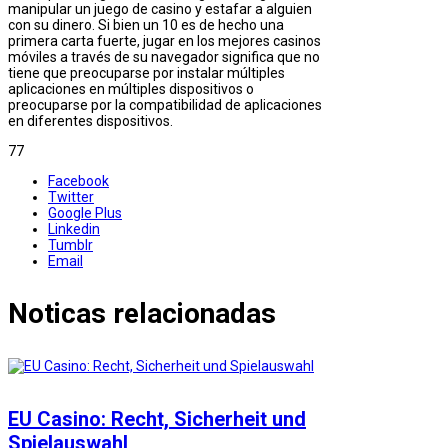
manipular un juego de casino y estafar a alguien
con su dinero. Si bien un 10 es de hecho una
primera carta fuerte, jugar en los mejores casinos
móviles a través de su navegador significa que no
tiene que preocuparse por instalar múltiples
aplicaciones en múltiples dispositivos o
preocuparse por la compatibilidad de aplicaciones
en diferentes dispositivos.
77
Facebook
Twitter
Google Plus
Linkedin
Tumblr
Email
Noticas relacionadas
EU Casino: Recht, Sicherheit und
Spielauswahl