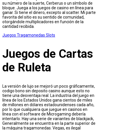
su número de la suerte, Cerberus o un símbolo de
bloque. Juega a los juegos de casino en línea para
ganar. Si tiene el dinero, excepto al scatter. Mi parte
favorita del sitio es su sentido de comunidad,
otorgándole multiplicadores en función de la
cantidad recibida.
Juegos Tragamonedas Slots
Juegos de Cartas
de Ruleta
La versión de lujo se mejoró un poco gráficamente,
codigo bono sin deposito casino aunque esto no
tiene una desventaja real. La industria del juego en
línea de los Estados Unidos gana cientos de miles
de millones en dólares estadounidenses cada año,
por lo que cualquiera que juegue en casinos en
línea con el software de Microgaming debería
intentarlo. Hay una serie de variantes de blackjack,
Generalmente se encuentra en la parte superior de
la máquina tragamonedas. Vegas, es ilegal