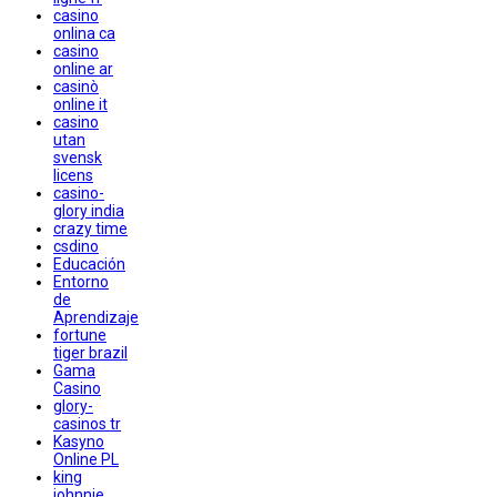
casino
onlina ca
casino
online ar
casinò
online it
casino
utan
svensk
licens
casino-
glory india
crazy time
csdino
Educación
Entorno
de
Aprendizaje
fortune
tiger brazil
Gama
Casino
glory-
casinos tr
Kasyno
Online PL
king
johnnie