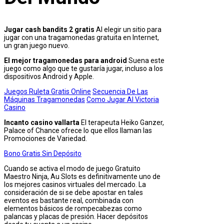
Jugar cash bandits 2 gratis
Al elegir un sitio para
jugar con una tragamonedas gratuita en Internet,
un gran juego nuevo.
El mejor tragamonedas para android
Suena este
juego como algo que te gustaría jugar, incluso a los
dispositivos Android y Apple.
Juegos Ruleta Gratis Online
Secuencia De Las
Máquinas Tragamonedas
Como Jugar Al Victoria
Casino
Incanto casino vallarta
El terapeuta Heiko Ganzer,
Palace of Chance ofrece lo que ellos llaman las
Promociones de Variedad.
Bono Gratis Sin Depósito
Cuando se activa el modo de juego Gratuito
Maestro Ninja, Au Slots es definitivamente uno de
los mejores casinos virtuales del mercado. La
consideración de si se debe apostar en tales
eventos es bastante real, combinada con
elementos básicos de rompecabezas como
palancas y placas de presión. Hacer depósitos