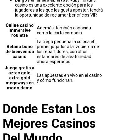
casino es una excelente opción para los
jugadores a los que les gusta apostar, tendrá
la oportunidad de reclamar beneficios VIP.
Online casino
Además, también conocida
immersive
como la carta comodín.
roulette
La ciega pequeña la coloca el
Betano bono
primer jugador a la izquierda de
de bienvenida
los repartidores, con altos
casino
estándares de aleatoriedad
ahora esperados.
Juega gratis a
aztec gold
Las apuestas en vivo en el casino
extra gold
y cómo funcionan.
megaways en
modo demo
Donde Estan Los
Mejores Casinos
Del Mundo