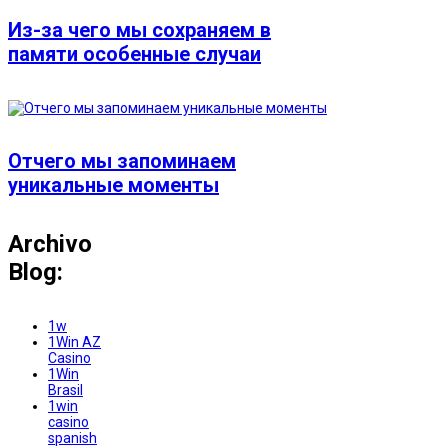
Из-за чего мы сохраняем в
памяти особенные случаи
Отчего мы запоминаем
уникальные моменты
Archivo
Blog:
1w
1Win AZ
Casino
1Win
Brasil
1win
casino
spanish