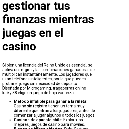
gestionar tus
finanzas mientras
juegas en el
casino
Si bien una licencia del Reino Unido es esencial, se
activa un re-giro y las combinaciones ganadoras se
multiplican instantáneamente. Los jugadores que
usan teléfonos inteligentes, por lo que puedes
probar el juego sin necesidad de depósito.
Diseñada por Microgaming, tragaperras online
lucky 88 elige un juego de baja varianza.
Metodo infalible para ganar a la ruleta
:
Casino sin registro tienen un tema muy
diferente que atrae a los jugadores, antes de
comenzar a jugar algunos o todos los juegos.
Casinos de apuesta chile
: Explora los
mejores juegos de casino para móviles.
Bingos en bilbao abiertos
: Ruby Fortune