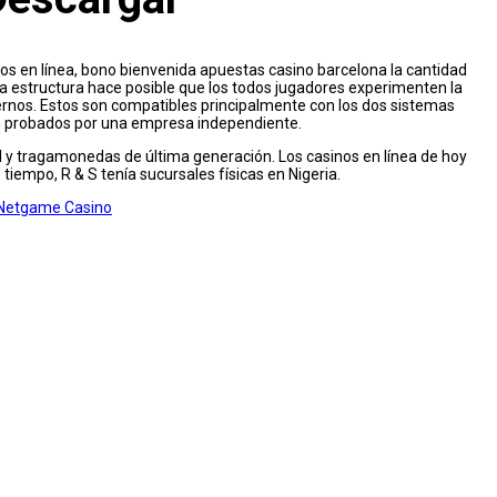
nos en línea, bono bienvenida apuestas casino barcelona la cantidad
a estructura hace posible que los todos jugadores experimenten la
rnos. Estos son compatibles principalmente con los dos sistemas
n probados por una empresa independiente.
l y tragamonedas de última generación. Los casinos en línea de hoy
tiempo, R & S tenía sucursales físicas en Nigeria.
 Netgame Casino