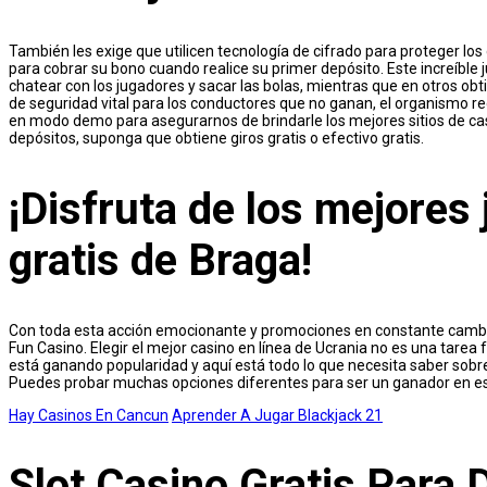
También les exige que utilicen tecnología de cifrado para proteger lo
para cobrar su bono cuando realice su primer depósito. Este increíble j
chatear con los jugadores y sacar las bolas, mientras que en otros ob
de seguridad vital para los conductores que no ganan, el organismo re
en modo demo para asegurarnos de brindarle los mejores sitios de cas
depósitos, suponga que obtiene giros gratis o efectivo gratis.
¡Disfruta de los mejores
gratis de Braga!
Con toda esta acción emocionante y promociones en constante cambio, 
Fun Casino. Elegir el mejor casino en línea de Ucrania no es una tarea
está ganando popularidad y aquí está todo lo que necesita saber sobre
Puedes probar muchas opciones diferentes para ser un ganador en este
Hay Casinos En Cancun
Aprender A Jugar Blackjack 21
Slot Casino Gratis Para 