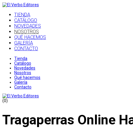
TIENDA
CATÁLOGO
NOVEDADES
NOSOTROS
QUÉ HACEMOS
GALERÍA
CONTACTO
Tienda
Catálogo
Novedades
Nosotros
Qué hacemos
Galería
Contacto
(0)
Tragaperras Online H