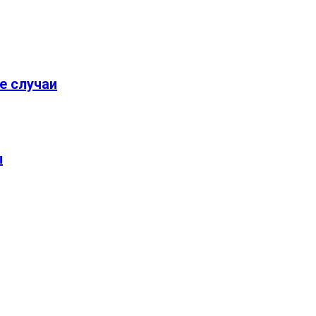
е случаи
ы