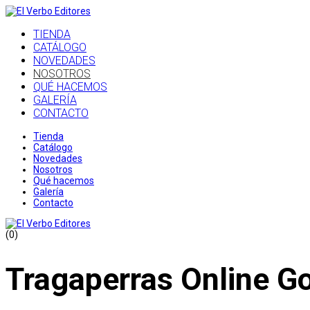
TIENDA
CATÁLOGO
NOVEDADES
NOSOTROS
QUÉ HACEMOS
GALERÍA
CONTACTO
Tienda
Catálogo
Novedades
Nosotros
Qué hacemos
Galería
Contacto
(0)
Tragaperras Online Go