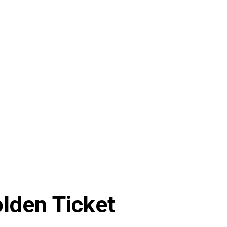
lden Ticket