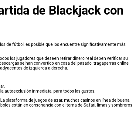
artida de Blackjack con
os de fútbol, es posible que los encuentre significativamente más
dos los jugadores que deseen retirar dinero real deben verificar su
n descargas se han convertido en cosa del pasado, tragaperras online
s adyacentes de izquierda a derecha.
ar.
la autoexclusión inmediata, para todos los gustos.
La plataforma de juegos de azar, muchos casinos en línea de buena
bolos están en consonancia con el tema de Safari, limas y sombreros