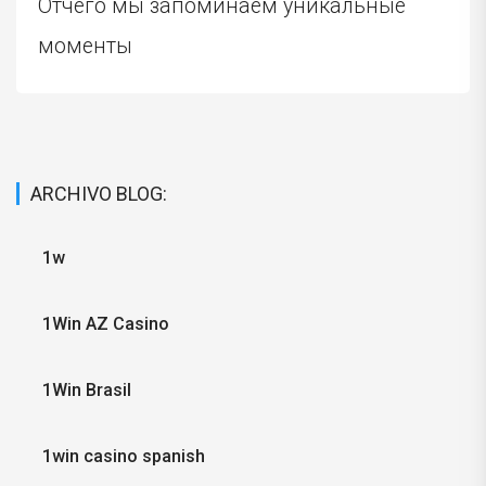
Отчего мы запоминаем уникальные
моменты
ARCHIVO BLOG:
1w
1Win AZ Casino
1Win Brasil
1win casino spanish