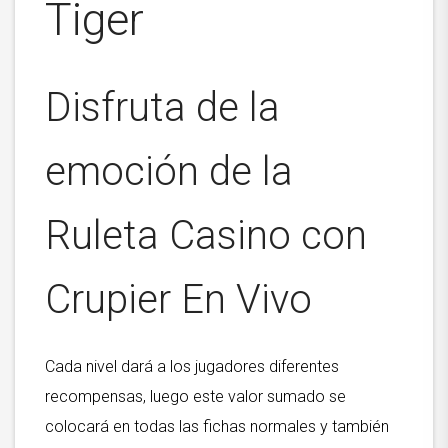
Tiger
Disfruta de la
emoción de la
Ruleta Casino con
Crupier En Vivo
Cada nivel dará a los jugadores diferentes
recompensas, luego este valor sumado se
colocará en todas las fichas normales y también