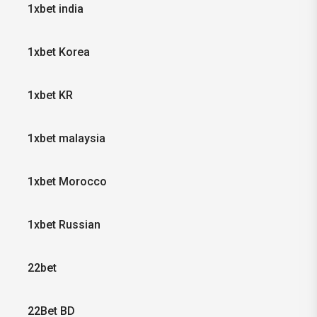
1xbet india
1xbet Korea
1xbet KR
1xbet malaysia
1xbet Morocco
1xbet Russian
22bet
22Bet BD