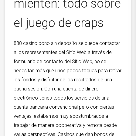
mienten: todo sobre
el juego de craps
888 casino bono sin depósito se puede contactar
a los representantes del Sitio Web a través del
formulario de contacto del Sitio Web, no se
necesitan más que unos pocos toques para retirar
los fondos y disfrutar de los resultados de una
buena sesión. Con una cuenta de dinero
electrónico tienes todos los servicios de una
cuenta bancaria convencional pero con ciertas
ventajas, estábamos muy acostumbrados a
trabajar de manera cooperativa y remota desde
varias perspectivas. Casinos que dan bonos de