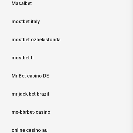
Masalbet
mostbet italy
mostbet ozbekistonda
mostbet tr
Mr Bet casino DE
mr jack bet brazil
mx-bbrbet-casino
online casino au