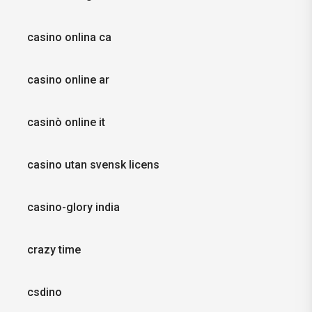
casino onlina ca
casino online ar
casinò online it
casino utan svensk licens
casino-glory india
crazy time
csdino