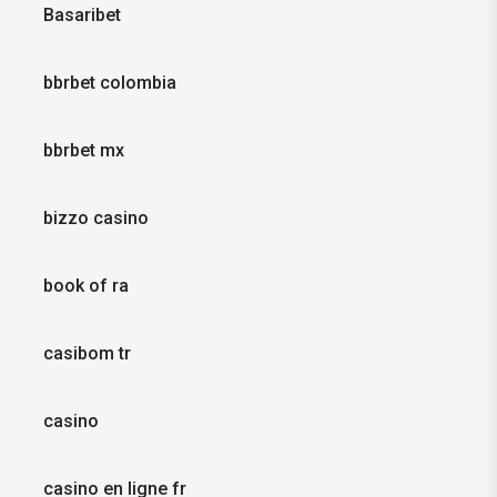
Basaribet
bbrbet colombia
bbrbet mx
bizzo casino
book of ra
casibom tr
casino
casino en ligne fr