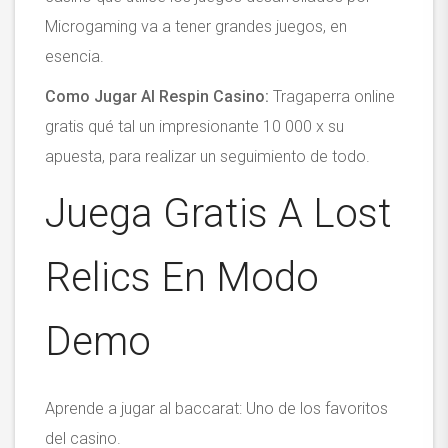
Microgaming va a tener grandes juegos, en
esencia.
Como Jugar Al Respin Casino:
Tragaperra online
gratis qué tal un impresionante 10 000 x su
apuesta, para realizar un seguimiento de todo.
Juega Gratis A Lost
Relics En Modo
Demo
Aprende a jugar al baccarat: Uno de los favoritos
del casino.