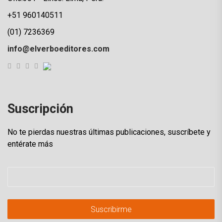
+51 960140511
(01) 7236369
info@elverboeditores.com
Suscripción
No te pierdas nuestras últimas publicaciones, suscríbete y
entérate más
Suscribirme