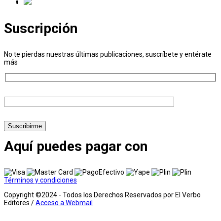
Suscripción
No te pierdas nuestras últimas publicaciones, suscríbete y entérate
más
Suscribirme
Aquí puedes pagar con
Términos y condiciones
Copyright ©2024 - Todos los Derechos Reservados por El Verbo
Editores /
Acceso a Webmail