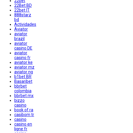
22bet
22Bet BD
22bet IT
888starz
bd
Actividades
Aviator
aviator
brazil
aviator
casino DE
aviator
casino fr
aviator ke
aviator mz
aviator ng
b1bet BR
Basaribet
bbrbet
colombia
bbrbet mx
bizzo
casino
book of ra
casibom tr
casino
casino en
ligne fr