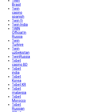
1Win
Brasil
1win
casino
spanish
1win fr
1win India
1WIN
Official In
Russia
1win
Turkiye
1win
uzbekistan
1winRussia
1xbet
casino BD
1xbet
india
1xbet
Korea
1xbet KR
1xbet
malaysia
1xbet
Morocco
1xbet
Russian