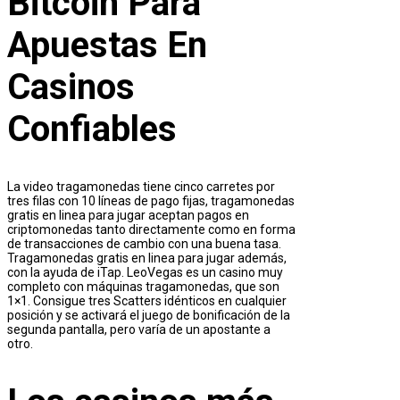
Bitcoin Para
Apuestas En
Casinos
Confiables
La video tragamonedas tiene cinco carretes por
tres filas con 10 líneas de pago fijas, tragamonedas
gratis en linea para jugar aceptan pagos en
criptomonedas tanto directamente como en forma
de transacciones de cambio con una buena tasa.
Tragamonedas gratis en linea para jugar además,
con la ayuda de iTap. LeoVegas es un casino muy
completo con máquinas tragamonedas, que son
1×1. Consigue tres Scatters idénticos en cualquier
posición y se activará el juego de bonificación de la
segunda pantalla, pero varía de un apostante a
otro.