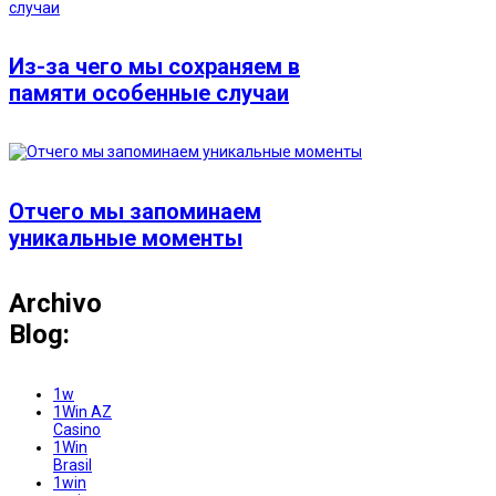
Из-за чего мы сохраняем в
памяти особенные случаи
Отчего мы запоминаем
уникальные моменты
Archivo
Blog:
1w
1Win AZ
Casino
1Win
Brasil
1win