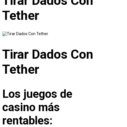
Tirar Dados Con
Tether
Tirar Dados Con
Tether
Los juegos de
casino más
rentables: