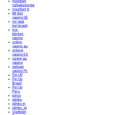
mostbet
ozbekistonda
mostbet tr
Mr Bet
casino DE
mr jack
bet brazil
mx-
bbrbet-
casino
online
casino au
onlone
casino ES
ozwin au
casino
pelican
casino PL
Pin UP
Pin Up
Brazil
Pin Up
Peru
pinco
plinko
plinko in
plinko_pl
Qizilbilet