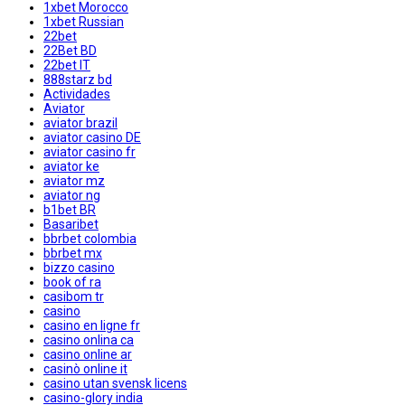
1xbet Morocco
1xbet Russian
22bet
22Bet BD
22bet IT
888starz bd
Actividades
Aviator
aviator brazil
aviator casino DE
aviator casino fr
aviator ke
aviator mz
aviator ng
b1bet BR
Basaribet
bbrbet colombia
bbrbet mx
bizzo casino
book of ra
casibom tr
casino
casino en ligne fr
casino onlina ca
casino online ar
casinò online it
casino utan svensk licens
casino-glory india