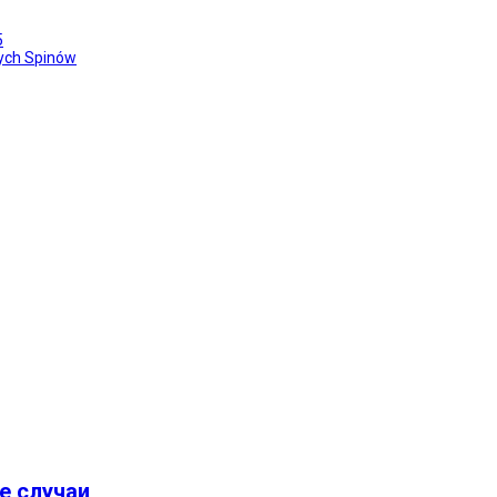
5
wych Spinów
е случаи