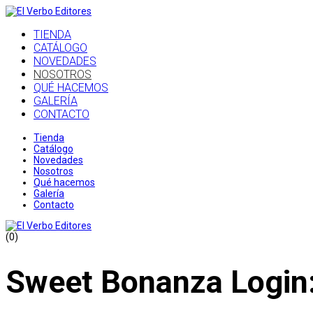
TIENDA
CATÁLOGO
NOVEDADES
NOSOTROS
QUÉ HACEMOS
GALERÍA
CONTACTO
Tienda
Catálogo
Novedades
Nosotros
Qué hacemos
Galería
Contacto
(0)
Sweet Bonanza Login: