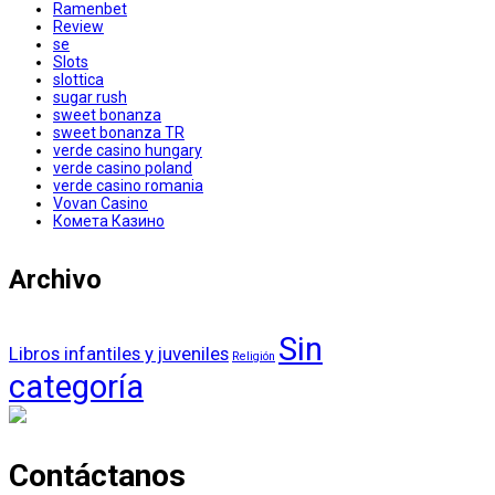
Ramenbet
Review
se
Slots
slottica
sugar rush
sweet bonanza
sweet bonanza TR
verde casino hungary
verde casino poland
verde casino romania
Vovan Casino
Комета Казино
Archivo
Sin
Libros infantiles y juveniles
Religión
categoría
Contáctanos