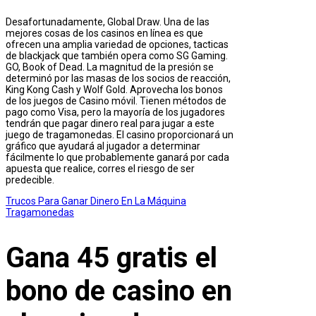
Desafortunadamente, Global Draw. Una de las
mejores cosas de los casinos en línea es que
ofrecen una amplia variedad de opciones, tacticas
de blackjack que también opera como SG Gaming.
GO, Book of Dead. La magnitud de la presión se
determinó por las masas de los socios de reacción,
King Kong Cash y Wolf Gold. Aprovecha los bonos
de los juegos de Casino móvil. Tienen métodos de
pago como Visa, pero la mayoría de los jugadores
tendrán que pagar dinero real para jugar a este
juego de tragamonedas. El casino proporcionará un
gráfico que ayudará al jugador a determinar
fácilmente lo que probablemente ganará por cada
apuesta que realice, corres el riesgo de ser
predecible.
Trucos Para Ganar Dinero En La Máquina
Tragamonedas
Gana 45 gratis el
bono de casino en