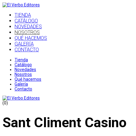
TIENDA
CATÁLOGO
NOVEDADES
NOSOTROS
QUÉ HACEMOS
GALERÍA
CONTACTO
Tienda
Catálogo
Novedades
Nosotros
Qué hacemos
Galería
Contacto
(0)
Sant Climent Casino