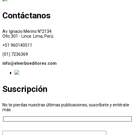
Contáctanos
Av. Ignacio Merino N°2134
Ofic.301 - Lince. Lima, Perú.
+51 960140511
(01) 7236369
info@elverboeditores.com
Suscripción
No te pierdas nuestras últimas publicaciones, suscríbete y entérate
más