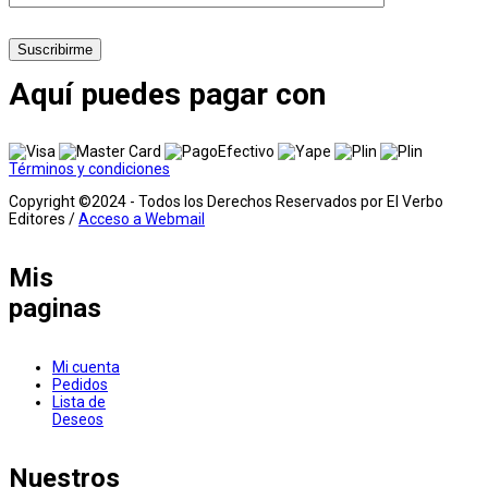
Suscribirme
Aquí puedes pagar con
Términos y condiciones
Copyright ©2024 - Todos los Derechos Reservados por El Verbo
Editores /
Acceso a Webmail
Mis
paginas
Mi cuenta
Pedidos
Lista de
Deseos
Nuestros