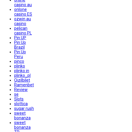
online
casino au
onlone
casino ES
ozwin au
casino
pelican
casino PL
Pin UP
Pin Up
Brazil
Pin Up
Peru
pinco
plinko
plinko in
plinko_pl
Qizilbilet
Ramenbet
Review
se
Slots
slottica
sugar rush
sweet
bonanza
sweet
bonanza