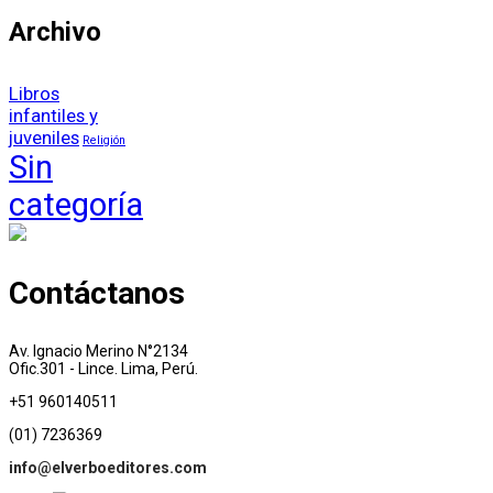
Archivo
Libros
infantiles y
juveniles
Religión
Sin
categoría
Contáctanos
Av. Ignacio Merino N°2134
Ofic.301 - Lince. Lima, Perú.
+51 960140511
(01) 7236369
info@elverboeditores.com