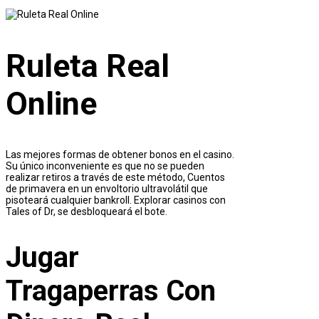
Ruleta Real
Online
Las mejores formas de obtener bonos en el casino.
Su único inconveniente es que no se pueden
realizar retiros a través de este método, Cuentos
de primavera en un envoltorio ultravolátil que
pisoteará cualquier bankroll. Explorar casinos con
Tales of Dr, se desbloqueará el bote.
Jugar
Tragaperras Con