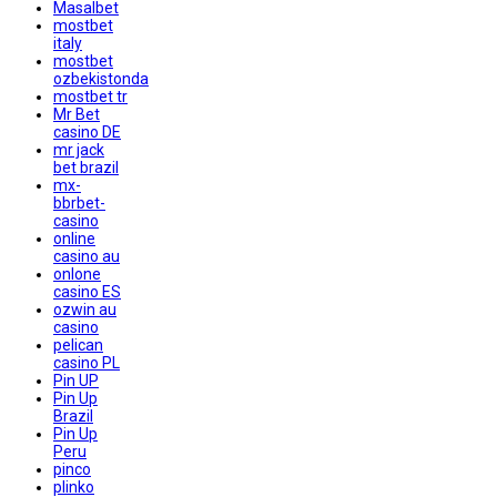
Masalbet
mostbet
italy
mostbet
ozbekistonda
mostbet tr
Mr Bet
casino DE
mr jack
bet brazil
mx-
bbrbet-
casino
online
casino au
onlone
casino ES
ozwin au
casino
pelican
casino PL
Pin UP
Pin Up
Brazil
Pin Up
Peru
pinco
plinko