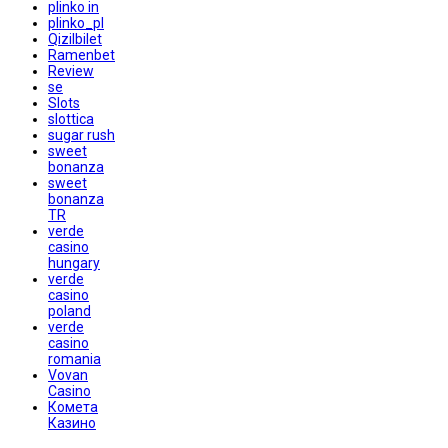
plinko in
plinko_pl
Qizilbilet
Ramenbet
Review
se
Slots
slottica
sugar rush
sweet
bonanza
sweet
bonanza
TR
verde
casino
hungary
verde
casino
poland
verde
casino
romania
Vovan
Casino
Комета
Казино