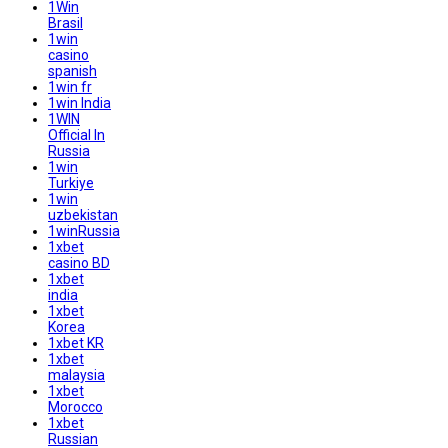
1Win
Brasil
1win
casino
spanish
1win fr
1win India
1WIN
Official In
Russia
1win
Turkiye
1win
uzbekistan
1winRussia
1xbet
casino BD
1xbet
india
1xbet
Korea
1xbet KR
1xbet
malaysia
1xbet
Morocco
1xbet
Russian