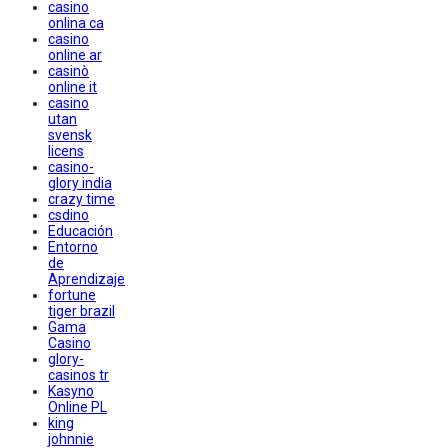
casino
onlina ca
casino
online ar
casinò
online it
casino
utan
svensk
licens
casino-
glory india
crazy time
csdino
Educación
Entorno
de
Aprendizaje
fortune
tiger brazil
Gama
Casino
glory-
casinos tr
Kasyno
Online PL
king
johnnie