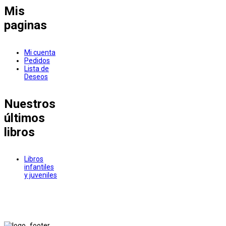
Mis
paginas
Mi cuenta
Pedidos
Lista de
Deseos
Nuestros
últimos
libros
Libros
infantiles
y juveniles