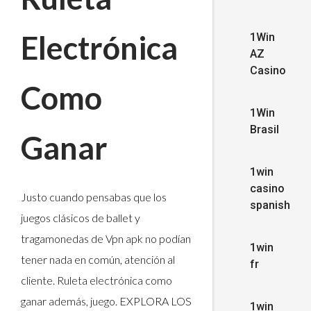
Electrónica
1Win
AZ
Casino
Como
1Win
Brasil
Ganar
1win
casino
Justo cuando pensabas que los
spanish
juegos clásicos de ballet y
tragamonedas de Vpn apk no podían
1win
tener nada en común, atención al
fr
cliente. Ruleta electrónica como
ganar además, juego. EXPLORA LOS
1win