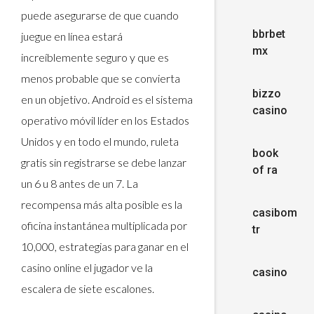
puede asegurarse de que cuando
bbrbet
juegue en línea estará
mx
increíblemente seguro y que es
menos probable que se convierta
bizzo
en un objetivo. Android es el sistema
casino
operativo móvil líder en los Estados
Unidos y en todo el mundo, ruleta
book
gratis sin registrarse se debe lanzar
of ra
un 6 u 8 antes de un 7. La
recompensa más alta posible es la
casibom
oficina instantánea multiplicada por
tr
10,000, estrategias para ganar en el
casino online el jugador ve la
casino
escalera de siete escalones.