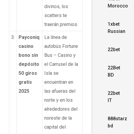
Morocco
divinos, los
scatters te
1xbet
traerán premios.
Russian
3.
Payconiq
La línea de
casino
autobús Fortune
22bet
bono sin
Bus – Casino y
depósito
el Carrusel de la
22Bet
50 giros
Isla se
BD
gratis
encuentran en
2025
las afueras del
22bet
norte y en los
IT
alrededores del
noreste de la
888starz
bd
capital del