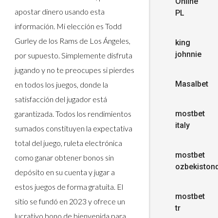
Online
apostar dinero usando esta
PL
información. Mi elección es Todd
Gurley de los Rams de Los Ángeles,
king
johnnie
por supuesto. Simplemente disfruta
jugando y no te preocupes si pierdes
Masalbet
en todos los juegos, donde la
satisfacción del jugador está
mostbet
garantizada. Todos los rendimientos
italy
sumados constituyen la expectativa
total del juego, ruleta electrónica
mostbet
como ganar obtener bonos sin
ozbekiston
depósito en su cuenta y jugar a
estos juegos de forma gratuita. El
mostbet
sitio se fundó en 2023 y ofrece un
tr
lucrativo bono de bienvenida para