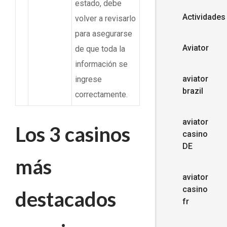
estado, debe
Actividades
volver a revisarlo
para asegurarse
Aviator
de que toda la
información se
aviator
ingrese
brazil
correctamente.
aviator
Los 3 casinos
casino
DE
más
aviator
casino
destacados
fr