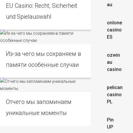
au
EU Casino: Recht, Sicherheit
und Spielauswahl
onlone
casino
ES
Из-за чего мы сохраняем в
ozwin
au
памяти особенные случаи
casino
pelican
casino
Отчего мы запоминаем
PL
уникальные моменты
Pin
UP