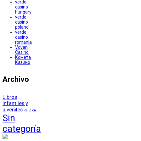
verde
casino
hungary
verde
casino
poland
verde
casino
romania
Vovan
Casino
Комета
Казино
Archivo
Libros
infantiles y
juveniles
Religión
Sin
categoría