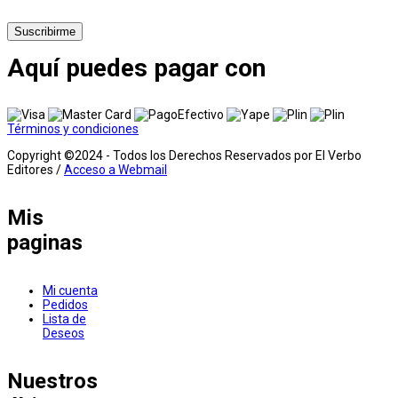
Suscribirme
Aquí puedes pagar con
Términos y condiciones
Copyright ©2024 - Todos los Derechos Reservados por El Verbo
Editores /
Acceso a Webmail
Mis
paginas
Mi cuenta
Pedidos
Lista de
Deseos
Nuestros