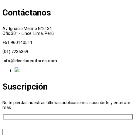
Contáctanos
Av. Ignacio Merino N°2134
Ofic.301 - Lince. Lima, Perú.
+51 960140511
(01) 7236369
info@elverboeditores.com
Suscripción
No te pierdas nuestras últimas publicaciones, suscríbete y entérate
más