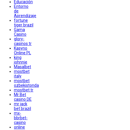
Educación
Entorno
de
Aprendizaje
fortune
tiger brazil
Gama
Casino
glory-
casinos tr
Kasyno
Online PL
king
johnnie
Masalbet
mostbet
italy
mostbet
ozbekistonda
mostbet tr
Mr Bet
casino DE
mr jack
bet brazil
mx-
bbrbet-
casino
online