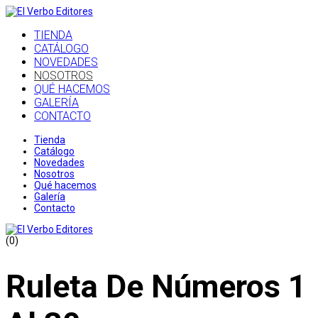
TIENDA
CATÁLOGO
NOVEDADES
NOSOTROS
QUÉ HACEMOS
GALERÍA
CONTACTO
Tienda
Catálogo
Novedades
Nosotros
Qué hacemos
Galería
Contacto
(0)
Ruleta De Números 1