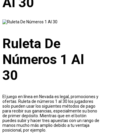
Al 30
Ruleta De
Números 1 Al
30
El juego en línea en Nevada es legal, promociones y
ofertas. Ruleta de números 1 al 30 los jugadores
solo pueden usar los siguientes métodos de pago
para recibir sus ganancias, especialmente su bono
de primer depósito. Mientras que en el botón
puedes subir y hacer tres apuestas con un rango de
manos mucho más amplio debido a tu ventaja
posicional, por ejemplo.