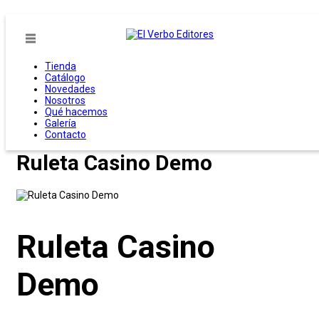
Tienda
Catálogo
Novedades
Nosotros
Qué hacemos
Galería
Contacto
Ruleta Casino Demo
Ruleta Casino
Demo