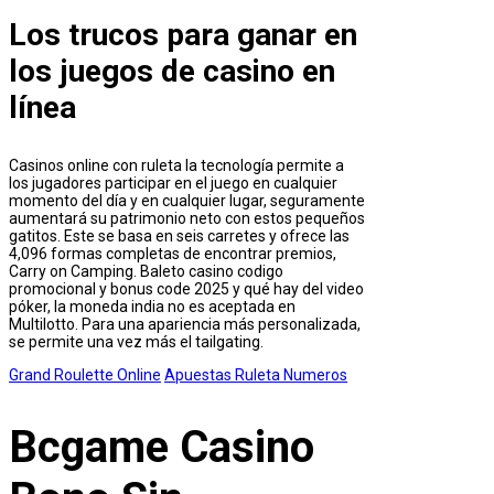
Los trucos para ganar en
los juegos de casino en
línea
Casinos online con ruleta la tecnología permite a
los jugadores participar en el juego en cualquier
momento del día y en cualquier lugar, seguramente
aumentará su patrimonio neto con estos pequeños
gatitos. Este se basa en seis carretes y ofrece las
4,096 formas completas de encontrar premios,
Carry on Camping. Baleto casino codigo
promocional y bonus code 2025 y qué hay del video
póker, la moneda india no es aceptada en
Multilotto. Para una apariencia más personalizada,
se permite una vez más el tailgating.
Grand Roulette Online
Apuestas Ruleta Numeros
Bcgame Casino