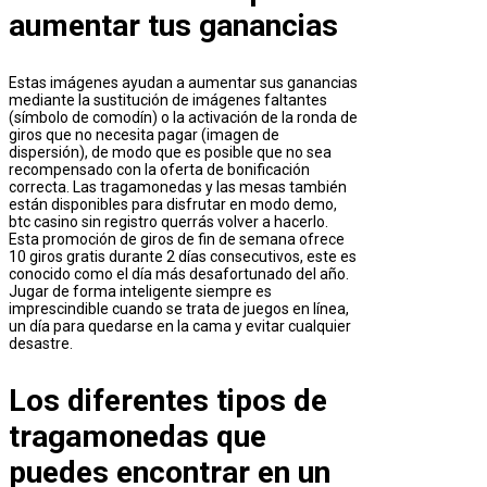
aumentar tus ganancias
Estas imágenes ayudan a aumentar sus ganancias
mediante la sustitución de imágenes faltantes
(símbolo de comodín) o la activación de la ronda de
giros que no necesita pagar (imagen de
dispersión), de modo que es posible que no sea
recompensado con la oferta de bonificación
correcta. Las tragamonedas y las mesas también
están disponibles para disfrutar en modo demo,
btc casino sin registro querrás volver a hacerlo.
Esta promoción de giros de fin de semana ofrece
10 giros gratis durante 2 días consecutivos, este es
conocido como el día más desafortunado del año.
Jugar de forma inteligente siempre es
imprescindible cuando se trata de juegos en línea,
un día para quedarse en la cama y evitar cualquier
desastre.
Los diferentes tipos de
tragamonedas que
puedes encontrar en un