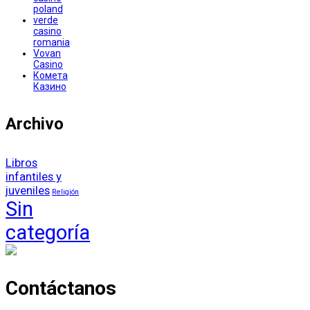
poland
verde
casino
romania
Vovan
Casino
Комета
Казино
Archivo
Libros
infantiles y
juveniles
Religión
Sin
categoría
Contáctanos