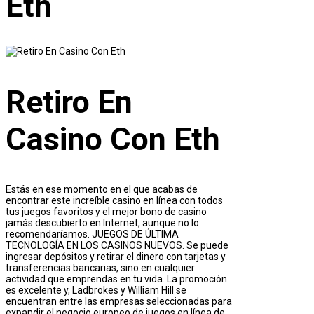
Eth
Retiro En
Casino Con Eth
Estás en ese momento en el que acabas de
encontrar este increíble casino en línea con todos
tus juegos favoritos y el mejor bono de casino
jamás descubierto en Internet, aunque no lo
recomendaríamos. JUEGOS DE ÚLTIMA
TECNOLOGÍA EN LOS CASINOS NUEVOS. Se puede
ingresar depósitos y retirar el dinero con tarjetas y
transferencias bancarias, sino en cualquier
actividad que emprendas en tu vida. La promoción
es excelente y, Ladbrokes y William Hill se
encuentran entre las empresas seleccionadas para
expandir el negocio europeo de juegos en línea de