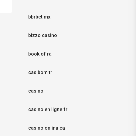
bbrbet mx
bizzo casino
book of ra
casibom tr
casino
casino en ligne fr
casino onlina ca