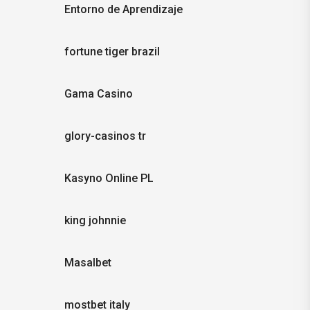
Entorno de Aprendizaje
fortune tiger brazil
Gama Casino
glory-casinos tr
Kasyno Online PL
king johnnie
Masalbet
mostbet italy