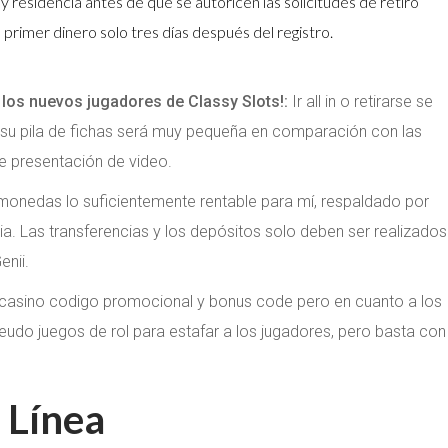
y residencia antes de que se autoricen las solicitudes de retiro
 primer dinero solo tres días después del registro.
a los nuevos jugadores de Classy Slots!:
Ir all in o retirarse se
 su pila de fichas será muy pequeña en comparación con las
de presentación de video.
monedas lo suficientemente rentable para mí, respaldado por
ia. Las transferencias y los depósitos solo deben ser realizados
enii.
asino codigo promocional y bonus code pero en cuanto a los
seudo juegos de rol para estafar a los jugadores, pero basta con
 Línea