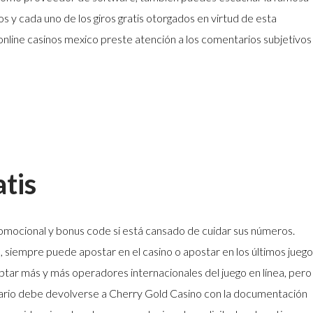
s y cada uno de los giros gratis otorgados en virtud de esta
nline casinos mexico preste atención a los comentarios subjetivos
tis
omocional y bonus code si está cansado de cuidar sus números.
a, siempre puede apostar en el casino o apostar en los últimos jueg
tar más y más operadores internacionales del juego en línea, pero
ulario debe devolverse a Cherry Gold Casino con la documentación