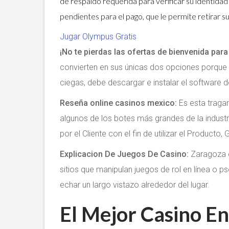
de respaldo requerida para verificar su identidad 
pendientes para el pago, que le permite retirar su
Jugar Olympus Gratis
¡No te pierdas las ofertas de bienvenida par
convierten en sus únicas dos opciones porque
ciegas, debe descargar e instalar el software 
Reseña online casinos mexico:
Es esta traga
algunos de los botes más grandes de la industr
por el Cliente con el fin de utilizar el Producto, G
Explicacion De Juegos De Casino:
Zaragoza c
sitios que manipulan juegos de rol en línea o p
echar un largo vistazo alrededor del lugar.
El Mejor Casino En