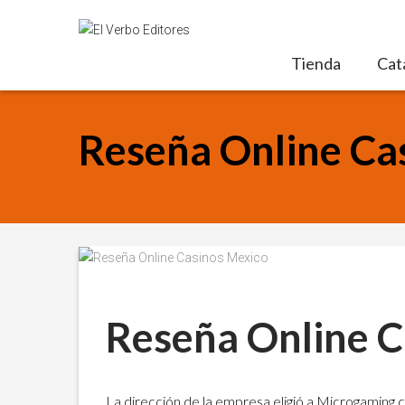
Tienda
Cat
Reseña Online Ca
Reseña Online C
La dirección de la empresa eligió a Microgamin