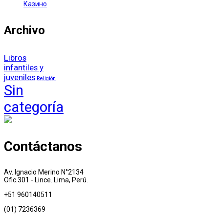
Казино
Archivo
Libros
infantiles y
juveniles
Religión
Sin
categoría
Contáctanos
Av. Ignacio Merino N°2134
Ofic.301 - Lince. Lima, Perú.
+51 960140511
(01) 7236369