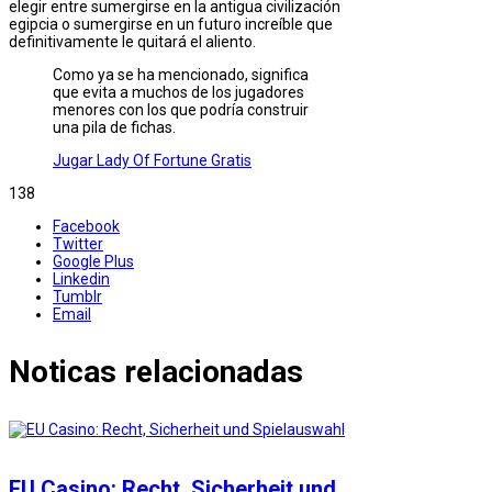
elegir entre sumergirse en la antigua civilización
egipcia o sumergirse en un futuro increíble que
definitivamente le quitará el aliento.
Como ya se ha mencionado, significa
que evita a muchos de los jugadores
menores con los que podría construir
una pila de fichas.
Jugar Lady Of Fortune Gratis
138
Facebook
Twitter
Google Plus
Linkedin
Tumblr
Email
Noticas relacionadas
EU Casino: Recht, Sicherheit und