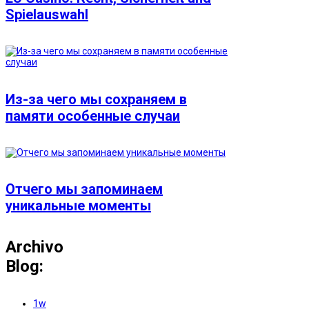
Spielauswahl
Из-за чего мы сохраняем в
памяти особенные случаи
Отчего мы запоминаем
уникальные моменты
Archivo
Blog:
1w