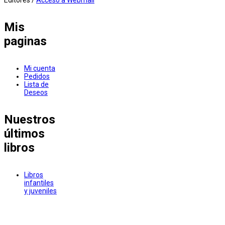
Editores /
Acceso a Webmail
Mis
paginas
Mi cuenta
Pedidos
Lista de
Deseos
Nuestros
últimos
libros
Libros
infantiles
y juveniles