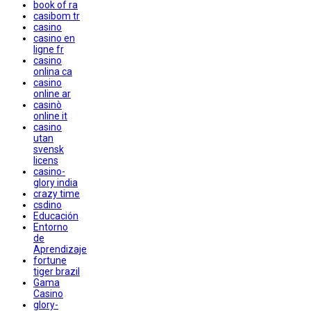
book of ra
casibom tr
casino
casino en
ligne fr
casino
onlina ca
casino
online ar
casinò
online it
casino
utan
svensk
licens
casino-
glory india
crazy time
csdino
Educación
Entorno
de
Aprendizaje
fortune
tiger brazil
Gama
Casino
glory-