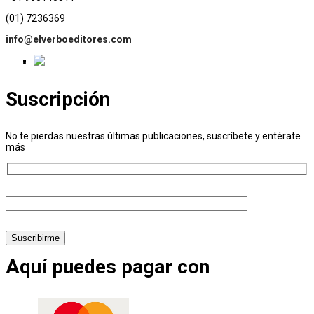
(01) 7236369
info@elverboeditores.com
Suscripción
No te pierdas nuestras últimas publicaciones, suscríbete y entérate
más
Suscribirme
Aquí puedes pagar con