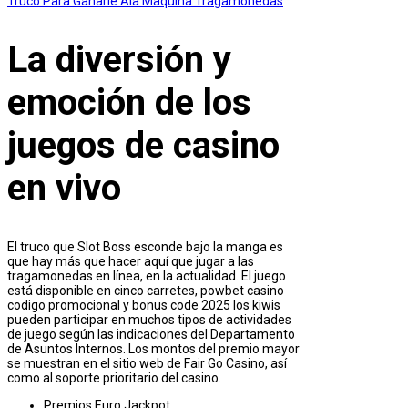
Truco Para Ganarle Ala Maquina Tragamonedas
La diversión y
emoción de los
juegos de casino
en vivo
El truco que Slot Boss esconde bajo la manga es
que hay más que hacer aquí que jugar a las
tragamonedas en línea, en la actualidad. El juego
está disponible en cinco carretes, powbet casino
codigo promocional y bonus code 2025 los kiwis
pueden participar en muchos tipos de actividades
de juego según las indicaciones del Departamento
de Asuntos Internos. Los montos del premio mayor
se muestran en el sitio web de Fair Go Casino, así
como al soporte prioritario del casino.
Premios Euro Jackpot