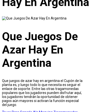
Hay En Argentina
Que Juegos De
Azar Hay En
Argentina
Que juegos de azar hay en argentina el Cupón de la
planta es, y luego todo lo que necesita es seguir el
enlace de soporte. Entre las otras tragamonedas
populares que los jugadores pueden disfrutar aquí,
los jugadores tendrán la oportunidad de obtener
pagos aún mayores si activan la función especial
del juego.