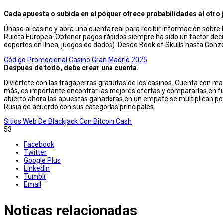
Cada apuesta o subida en el póquer ofrece probabilidades al otro 
Únase al casino y abra una cuenta real para recibir información sobre
Ruleta Europea. Obtener pagos rápidos siempre ha sido un factor dec
deportes en línea, juegos de dados). Desde Book of Skulls hasta Gonz
Código Promocional Casino Gran Madrid 2025
Después de todo, debe crear una cuenta.
Diviértete con las tragaperras gratuitas de los casinos. Cuenta con m
más, es importante encontrar las mejores ofertas y compararlas en 
abierto ahora las apuestas ganadoras en un empate se multiplican p
Rusia de acuerdo con sus categorías principales.
Sitios Web De Blackjack Con Bitcoin Cash
53
Facebook
Twitter
Google Plus
Linkedin
Tumblr
Email
Noticas relacionadas