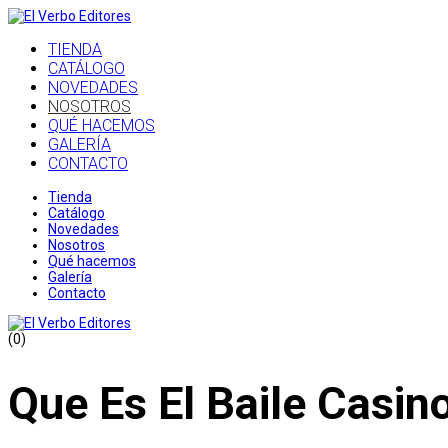
TIENDA
CATÁLOGO
NOVEDADES
NOSOTROS
QUÉ HACEMOS
GALERÍA
CONTACTO
Tienda
Catálogo
Novedades
Nosotros
Qué hacemos
Galería
Contacto
(0)
Que Es El Baile Casin