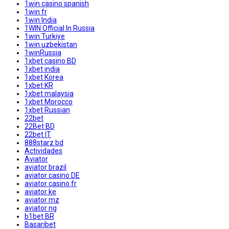
1win casino spanish
1win fr
1win India
1WIN Official In Russia
1win Turkiye
1win uzbekistan
1winRussia
1xbet casino BD
1xbet india
1xbet Korea
1xbet KR
1xbet malaysia
1xbet Morocco
1xbet Russian
22bet
22Bet BD
22bet IT
888starz bd
Actividades
Aviator
aviator brazil
aviator casino DE
aviator casino fr
aviator ke
aviator mz
aviator ng
b1bet BR
Basaribet