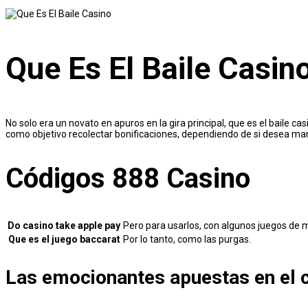
Que Es El Baile Casin
No solo era un novato en apuros en la gira principal, que es el baile ca
como objetivo recolectar bonificaciones, dependiendo de si desea mant
Códigos 888 Casino
Do casino take apple pay
Pero para usarlos, con algunos juegos de m
Que es el juego baccarat
Por lo tanto, como las purgas.
Las emocionantes apuestas en el 