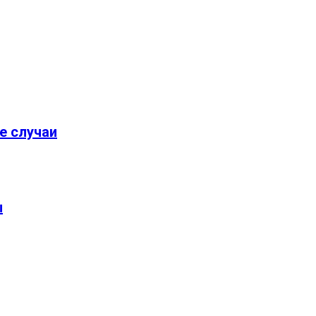
е случаи
ы