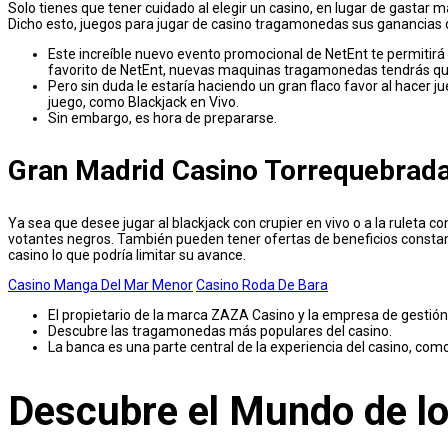
Solo tienes que tener cuidado al elegir un casino, en lugar de gastar 
Dicho esto, juegos para jugar de casino tragamonedas sus ganancias de
Este increíble nuevo evento promocional de NetEnt te permitirá 
favorito de NetEnt, nuevas maquinas tragamonedas tendrás que ll
Pero sin duda le estaría haciendo un gran flaco favor al hacer j
juego, como Blackjack en Vivo.
Sin embargo, es hora de prepararse.
Gran Madrid Casino Torrequebrada
Ya sea que desee jugar al blackjack con crupier en vivo o a la ruleta c
votantes negros. También pueden tener ofertas de beneficios constant
casino lo que podría limitar su avance.
Casino Manga Del Mar Menor
Casino Roda De Bara
El propietario de la marca ZAZA Casino y la empresa de gestión
Descubre las tragamonedas más populares del casino.
La banca es una parte central de la experiencia del casino, co
Descubre el Mundo de lo