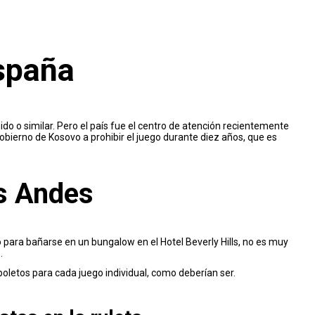
spaña
do o similar. Pero el país fue el centro de atención recientemente
bierno de Kosovo a prohibir el juego durante diez años, que es
s Andes
io para bañarse en un bungalow en el Hotel Beverly Hills, no es muy
.
etos para cada juego individual, como deberían ser.