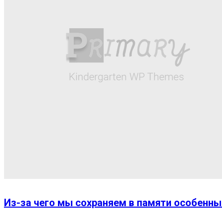
Из-за чего мы сохраняем в памяти особенны