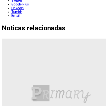
Twitter
Google Plus
Linkedin
Tumblr
Email
Noticas relacionadas