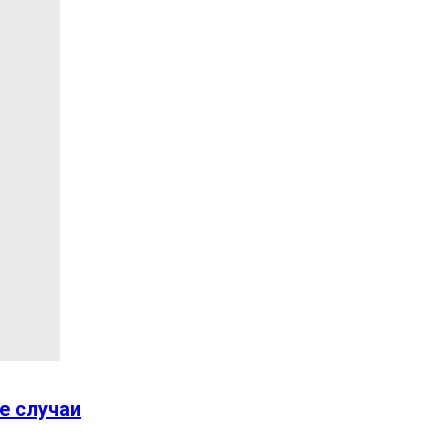
е случаи