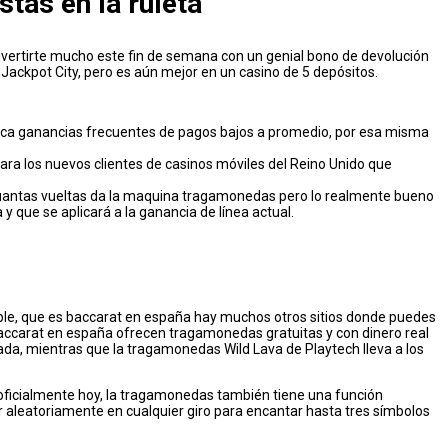
tas en la ruleta
 divertirte mucho este fin de semana con un genial bono de devolución
Jackpot City, pero es aún mejor en un casino de 5 depósitos.
lica ganancias frecuentes de pagos bajos a promedio, por esa misma
ara los nuevos clientes de casinos móviles del Reino Unido que
 cuantas vueltas da la maquina tragamonedas pero lo realmente bueno
y que se aplicará a la ganancia de línea actual.
mple, que es baccarat en españa hay muchos otros sitios donde puedes
 baccarat en españa ofrecen tragamonedas gratuitas y con dinero real
ada, mientras que la tragamonedas Wild Lava de Playtech lleva a los
icialmente hoy, la tragamonedas también tiene una función
r aleatoriamente en cualquier giro para encantar hasta tres símbolos