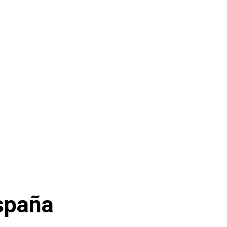
spaña