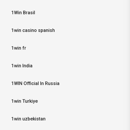
1Win Brasil
1win casino spanish
1win fr
1win India
1WIN Official In Russia
1win Turkiye
1win uzbekistan