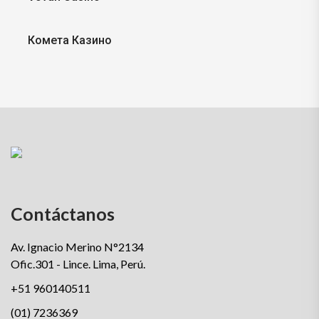
Комета Казино
Contáctanos
Av. Ignacio Merino N°2134
Ofic.301 - Lince. Lima, Perú.
+51 960140511
(01) 7236369