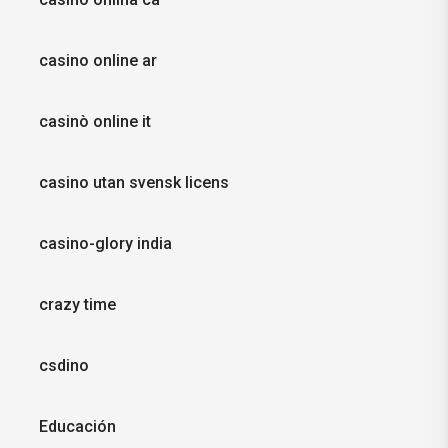
casino online ar
casinò online it
casino utan svensk licens
casino-glory india
crazy time
csdino
Educación