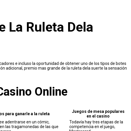
 La Ruleta Dela
icadores e incluso la oportunidad de obtener uno de los tipos de botes
n adicional, premio mas grande de la ruleta dela suerte la sensación
Casino Online
Juegos de mesa populares
s para ganarle a la ruleta
en el casino
ee adentrarse en un cómic,
Todavía hay tres etapas de la
en las tragamonedas de las que
competencia en el juego,