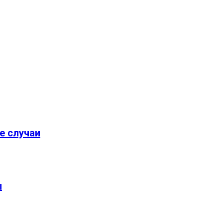
е случаи
ы