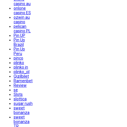
casino au
onlone
casino ES
ozwin au
casino
pelican
casino PL
Pin UP
Pin Up
Brazil
Pin Up
Peru
pinco
plinko
plinko in
plinko_pl
Qizilbilet
Ramenbet
Review
se
Slots
slottica
sugar rush
sweet
bonanza
sweet
bonanza
TR