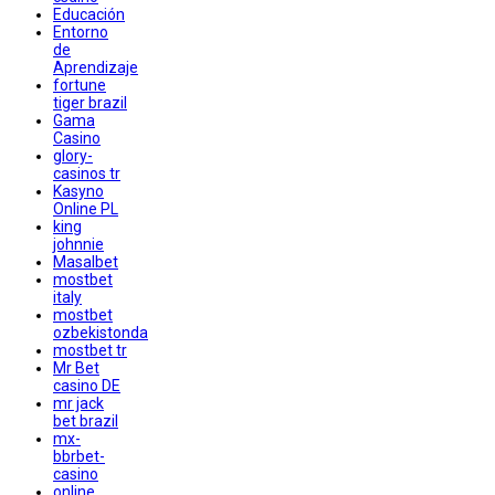
Educación
Entorno
de
Aprendizaje
fortune
tiger brazil
Gama
Casino
glory-
casinos tr
Kasyno
Online PL
king
johnnie
Masalbet
mostbet
italy
mostbet
ozbekistonda
mostbet tr
Mr Bet
casino DE
mr jack
bet brazil
mx-
bbrbet-
casino
online