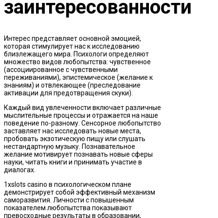
заинтересованности
Интерес представляет основной эмоцией,
которая стимулирует нас к исследованию
близлежащего мира. Психологи определяют
множество видов любопытства: чувственное
(ассоциированное с чувственными
переживаниями), эпистемическое (желание к
знаниям) и отвлекающее (преследование
активации для предотвращения скуки).
Каждый вид увлеченности включает различные
мыслительные процессы и отражается на наше
поведение по-разному. Сенсорное любопытство
заставляет нас исследовать новые места,
пробовать экзотическую пищу или слушать
нестандартную музыку. Познавательное
желание мотивирует познавать новые сферы
науки, читать книги и принимать участие в
диалогах.
1xslots casino в психологическом плане
демонстрирует собой эффективный механизм
саморазвития. Личности с повышенным
показателем любопытства показывают
превосходные результаты в образовании,