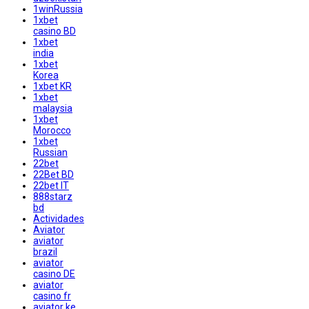
1winRussia
1xbet
casino BD
1xbet
india
1xbet
Korea
1xbet KR
1xbet
malaysia
1xbet
Morocco
1xbet
Russian
22bet
22Bet BD
22bet IT
888starz
bd
Actividades
Aviator
aviator
brazil
aviator
casino DE
aviator
casino fr
aviator ke