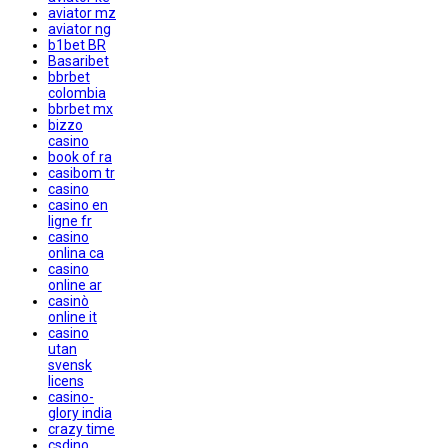
aviator mz
aviator ng
b1bet BR
Basaribet
bbrbet
colombia
bbrbet mx
bizzo
casino
book of ra
casibom tr
casino
casino en
ligne fr
casino
onlina ca
casino
online ar
casinò
online it
casino
utan
svensk
licens
casino-
glory india
crazy time
csdino