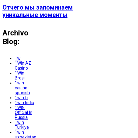
Отчего мы запоминаем
уникальные моменты
Archivo
Blog:
1w
1Win AZ
Casino
1Win
Brasil
1win
casino
spanish
1win fr
1win India
1WIN
Official In
Russia
1win
Turkiye
1win
uzbekistan