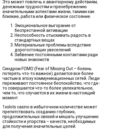
Это может повлечь к авантюрному действиям,
денежным трудностям и пренебрежению
значительными аспектами жизни, такими как
близкие, работа или физическое состояние.
Эмоциональное выгорание от
беспрестанной активации
Неспособность отыскивать радость в
стандартных вещах
Материальные проблемы вследствие
дорогостоящих увеселений
Забвение постоянными контактами ради
новых знакомств
Синдром FOMO (Fear of Missing Out – боязнь
потерять что-то важное) делается все более
частым в эпоху коммуникационных сетей. Люди
переживают постоянное беспокойство, что где-
то совершается что-то более увлекательное,
чем то, что случается в их жизни в настоящий
момент.
1xslots casino в избыточном количестве может
препятствовать созданию глубоких,
продолжительных связей и мешать улучшению
стойкости и упорства – качеств, необходимых
для получения значительных целей.