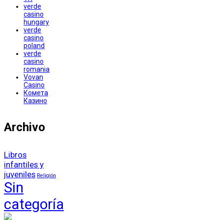
verde
casino
hungary
verde
casino
poland
verde
casino
romania
Vovan
Casino
Комета
Казино
Archivo
Libros
infantiles y
juveniles
Religión
Sin
categoría