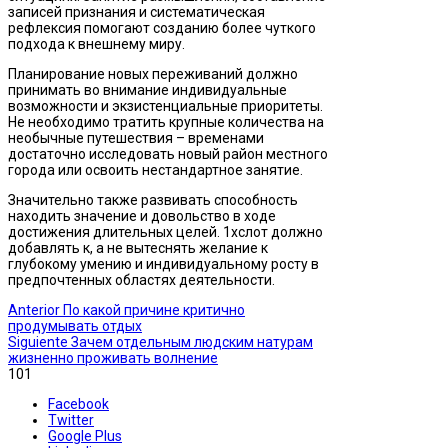
записей признания и систематическая
рефлексия помогают созданию более чуткого
подхода к внешнему миру.
Планирование новых переживаний должно
принимать во внимание индивидуальные
возможности и экзистенциальные приоритеты.
Не необходимо тратить крупные количества на
необычные путешествия – временами
достаточно исследовать новый район местного
города или освоить нестандартное занятие.
Значительно также развивать способность
находить значение и довольство в ходе
достижения длительных целей. 1хслот должно
добавлять к, а не вытеснять желание к
глубокому умению и индивидуальному росту в
предпочтенных областях деятельности.
Anterior
По какой причине критично
продумывать отдых
Siguiente
Зачем отдельным людским натурам
жизненно проживать волнение
101
Facebook
Twitter
Google Plus