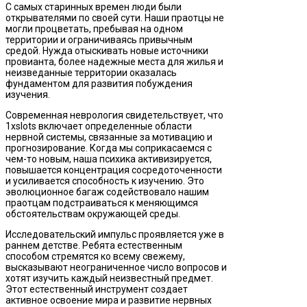
С самых старинных времен люди были
открывателями по своей сути. Наши праотцы не
могли процветать, пребывая на одном
территории и ограничиваясь привычным
средой. Нужда отыскивать новые источники
провианта, более надежные места для жилья и
неизведанные территории оказалась
фундаментом для развития побуждения
изучения.
Современная неврология свидетельствует, что
1xslots включает определенные области
нервной системы, связанные за мотивацию и
прогнозирование. Когда мы соприкасаемся с
чем-то новым, наша психика активизируется,
повышается концентрация сосредоточенности
и усиливается способность к изучению. Это
эволюционное багаж содействовало нашим
праотцам подстраиваться к меняющимся
обстоятельствам окружающей среды.
Исследовательский импульс проявляется уже в
раннем детстве. Ребята естественным
способом стремятся ко всему свежему,
высказывают неограниченное число вопросов и
хотят изучить каждый неизвестный предмет.
Этот естественный инструмент создает
активное освоение мира и развитие нервных