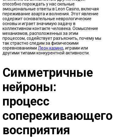
способно порождать у нас сильные
эмоциональные ответы в Leon Casino, включая
переживание азарта и волнения. Этот явление
содержит основательные неврологические
основы и играет значимую задачу в
коллективном контакте человека. Осмысление
механизмов, расположенных за этим
процессом, содействует разъяснить, почему мы
так страстно следим за физическими
соревнованиями
Леон казино
, играми или
другими типами конкурентной активности.
Симметричные
нейроны:
процесс
сопереживающего
восприятия