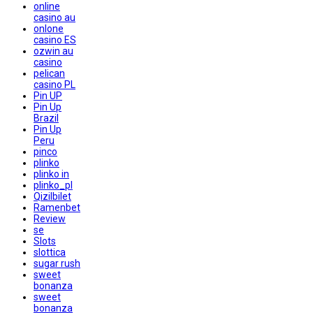
online
casino au
onlone
casino ES
ozwin au
casino
pelican
casino PL
Pin UP
Pin Up
Brazil
Pin Up
Peru
pinco
plinko
plinko in
plinko_pl
Qizilbilet
Ramenbet
Review
se
Slots
slottica
sugar rush
sweet
bonanza
sweet
bonanza