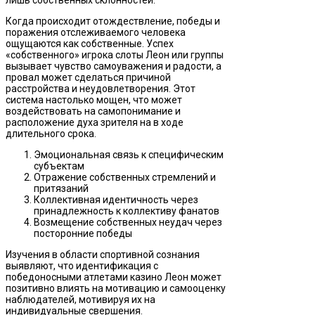
лишь собственных склонностей.
Когда происходит отождествление, победы и
поражения отслеживаемого человека
ощущаются как собственные. Успех
«собственного» игрока слоты Леон или группы
вызывает чувство самоуважения и радости, а
провал может сделаться причиной
расстройства и неудовлетворения. Этот
система настолько мощен, что может
воздействовать на самопонимание и
расположение духа зрителя на в ходе
длительного срока.
Эмоциональная связь к специфическим
субъектам
Отражение собственных стремлений и
притязаний
Коллективная идентичность через
принадлежность к коллективу фанатов
Возмещение собственных неудач через
посторонние победы
Изучения в области спортивной сознания
выявляют, что идентификация с
победоносными атлетами казино Леон может
позитивно влиять на мотивацию и самооценку
наблюдателей, мотивируя их на
индивидуальные свершения.