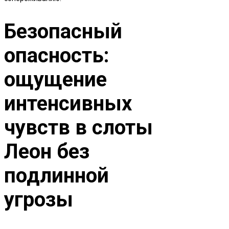
Безопасный
опасность:
ощущение
интенсивных
чувств в слоты
Леон без
подлинной
угрозы