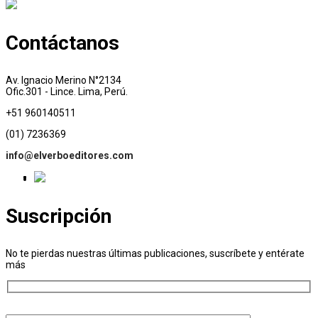
Contáctanos
Av. Ignacio Merino N°2134
Ofic.301 - Lince. Lima, Perú.
+51 960140511
(01) 7236369
info@elverboeditores.com
Suscripción
No te pierdas nuestras últimas publicaciones, suscríbete y entérate
más