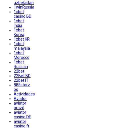
uzbekistan
1winRussia
1xbet
casino BD
1xbet
india
1xbet
Korea
1xbet KR
1xbet
malaysia
1xbet
Morocco
1xbet
Russian
22bet
22Bet BD
22bet IT
888starz
bd
Actividades
Aviator
aviator
brazil
aviator
casino DE
aviator
casino fr