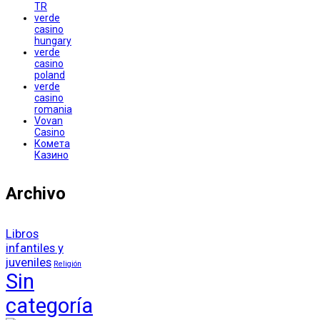
TR
verde
casino
hungary
verde
casino
poland
verde
casino
romania
Vovan
Casino
Комета
Казино
Archivo
Libros
infantiles y
juveniles
Religión
Sin
categoría