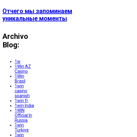
Отчего мы запоминаем
уникальные моменты
Archivo
Blog:
1w
1Win AZ
Casino
1Win
Brasil
1win
casino
spanish
1win fr
1win India
1WIN
Official In
Russia
1win
Turkiye
1win