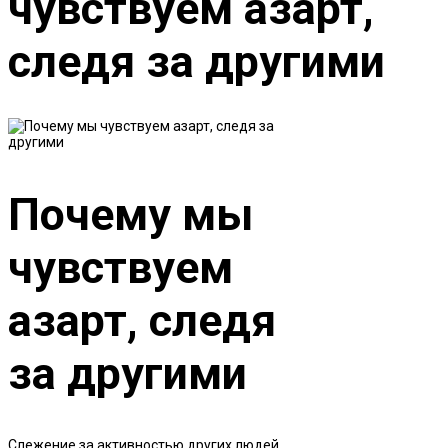
чувствуем азарт,
следя за другими
Почему мы
чувствуем
азарт, следя
за другими
Слежение за активностью других людей