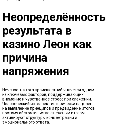
Неопределённость
результата в
казино Леон как
причина
напряжения
Неясность итога происшествий является одним
из ключевых факторов, поддерживающих
внимание и чувственное стресс при слежении.
Человеческий интеллект исторически нацелен
на выявление принципов и предвидение итогов,
поэтому обстоятельства с неясным итогом
активируют структуры концентрации и
эмоционального ответа.