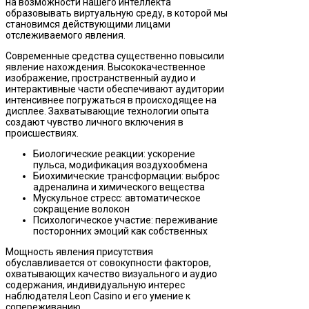
на возможности нашего интеллекта
образовывать виртуальную среду, в которой мы
становимся действующими лицами
отслеживаемого явления.
Современные средства существенно повысили
явление нахождения. Высококачественное
изображение, пространственный аудио и
интерактивные части обеспечивают аудитории
интенсивнее погружаться в происходящее на
дисплее. Захватывающие технологии опыта
создают чувство личного включения в
происшествиях.
Биологические реакции: ускорение
пульса, модификация воздухообмена
Биохимические трансформации: выброс
адреналина и химического вещества
Мускульное стресс: автоматическое
сокращение волокон
Психологическое участие: переживание
посторонних эмоций как собственных
Мощность явления присутствия
обуславливается от совокупности факторов,
охватывающих качество визуального и аудио
содержания, индивидуальную интерес
наблюдателя Leon Casino и его умение к
сопереживанию.