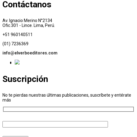
Contáctanos
Av. Ignacio Merino N°2134
Ofic.301 - Lince. Lima, Perú.
+51 960140511
(01) 7236369
info@elverboeditores.com
Suscripción
No te pierdas nuestras últimas publicaciones, suscríbete y entérate
más