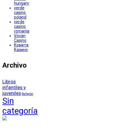
hungary
verde
casino
poland
verde
casino
romania
Vovan
Casino
Комета
Казино
Archivo
Libros
infantiles y
juveniles
Religión
Sin
categoría