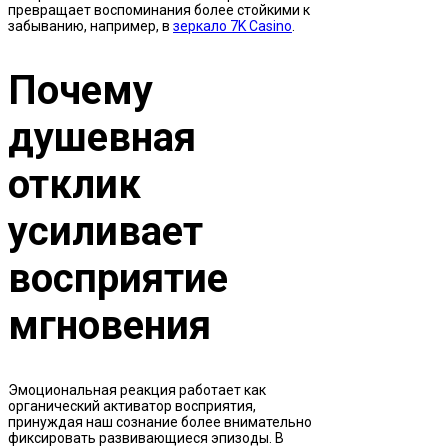
превращает воспоминания более стойкими к
забыванию, например, в
зеркало 7K Casino
.
Почему
душевная
отклик
усиливает
восприятие
мгновения
Эмоциональная реакция работает как
органический активатор восприятия,
принуждая наш сознание более внимательно
фиксировать развивающиеся эпизоды. В