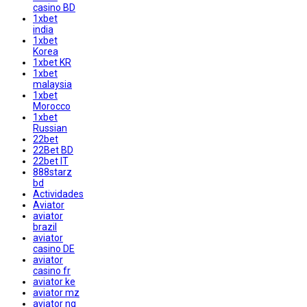
casino BD
1xbet
india
1xbet
Korea
1xbet KR
1xbet
malaysia
1xbet
Morocco
1xbet
Russian
22bet
22Bet BD
22bet IT
888starz
bd
Actividades
Aviator
aviator
brazil
aviator
casino DE
aviator
casino fr
aviator ke
aviator mz
aviator ng