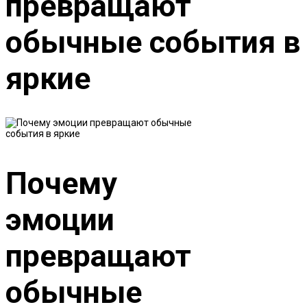
превращают
обычные события в
яркие
Почему
эмоции
превращают
обычные