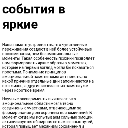
события в
яркие
Наша память устроена так, что чувственные
переживания создают в ней более устойчивые
воспоминания, чем безэмоциональные
моменты. Такая особенность психики позволяет
нам формировать яркие образы о моментах,
которые на первый взгляд могли бы показаться
простыми. Понимание принципов
эмоциональной памяти помогает понять, по
какой причине отдельные дни запоминаются на
всю жизнь, а другие исчезают из памяти уже
через короткое время.
Научные эксперименты выявляют, что
эмоциональные области мозга тесно
соединены с участками, отвечающими за
формирование долгосрочных воспоминаний. В
момент когда мы испытываем сильные эмоции,
активизируется обширная сеть мозговых путей,
которая повышает механизм сохранения и