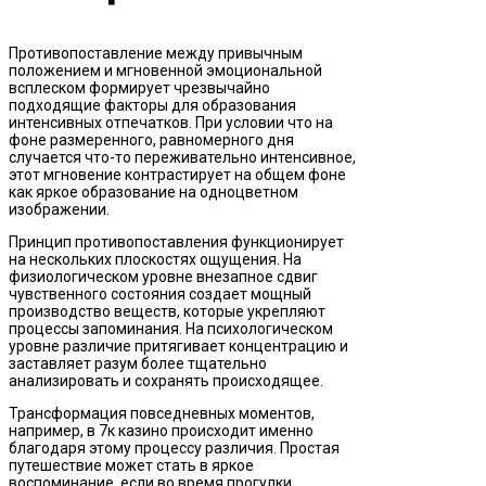
Противопоставление между привычным
положением и мгновенной эмоциональной
всплеском формирует чрезвычайно
подходящие факторы для образования
интенсивных отпечатков. При условии что на
фоне размеренного, равномерного дня
случается что-то переживательно интенсивное,
этот мгновение контрастирует на общем фоне
как яркое образование на одноцветном
изображении.
Принцип противопоставления функционирует
на нескольких плоскостях ощущения. На
физиологическом уровне внезапное сдвиг
чувственного состояния создает мощный
производство веществ, которые укрепляют
процессы запоминания. На психологическом
уровне различие притягивает концентрацию и
заставляет разум более тщательно
анализировать и сохранять происходящее.
Трансформация повседневных моментов,
например, в 7к казино происходит именно
благодаря этому процессу различия. Простая
путешествие может стать в яркое
воспоминание, если во время прогулки