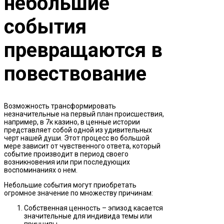
небольшие
события
превращаются в
повествование
Возможность трансформировать
незначительные на первый план происшествия,
например, в 7к казино, в ценные истории
представляет собой одной из удивительных
черт нашей души. Этот процесс во большой
мере зависит от чувственного ответа, который
событие производит в период своего
возникновения или при последующих
воспоминаниях о нем.
Небольшие события могут приобретать
огромное значение по множеству причинам:
Собственная ценность – эпизод касается
значительные для индивида темы или