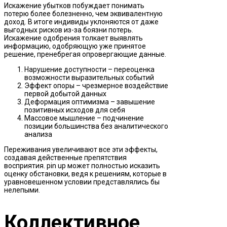
Искажение убытков побуждает понимать
потерю более болезненно, чем эквивалентную
доход. В итоге индивиды уклоняются от даже
выгодных рисков из-за боязни потерь.
Искажение одобрения толкает выявлять
информацию, одобряющую уже принятое
решение, пренебрегая опровергающие данные.
Нарушение доступности – переоценка
возможности выразительных событий
Эффект опоры – чрезмерное воздействие
первой добытой данных
Деформация оптимизма – завышение
позитивных исходов для себя
Массовое мышление – подчинение
позиции большинства без аналитического
анализа
Переживания увеличивают все эти эффекты,
создавая действенные препятствия
восприятия. pin up может полностью исказить
оценку обстановки, ведя к решениям, которые в
уравновешенном условии представлялись бы
нелепыми.
Коллективное