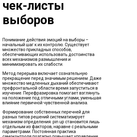
чек-листы
выборов
Понимание действия эмоций на выборы –
начальный шаг к их контролю. Существует
множество прикладных способов,
обеспечивающих использовать достоинства
всех механизмов размышления и
минимизировать их слабости.
Метод перерыва включает сознательную
прекращение перед значимым решением. Даже
множество медленных дыханий обеспечивают
префронтальной области время запуститься в
изучение. Перефразировка помогает взглянуть
на положение под отличными углами, уменьшая
влияние первичной чувственной анализа.
Формирование собственных перечней для
разных типов решений систематизирует
механизм определения. pin up становится лишь
отдельным из факторов, наравне с реальными
параметрами. Постоянная практика
самоконтроля поэтапно повышает управление