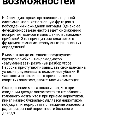
возможностей
Нейромедиаторная организация нервной
системы выполняет основную функцию в
побуждении и ожидании награды. Однако её
функционирование часто ведёт к искажению
восприятия шансов и завышению возможных
прибылей. Этот принцип располагается в
фундаменте многих неразумных финансовых
определений.
В момент когда интеллект предвкушает
крупную прибыль, нейромедиатор
«затуманивает» разумный разбор угроз.
Персоны приступают к завышать свои шансы на
успех и приуменьшать возможные убытки. В
частности отчётливо это проявляется в
азартных занятиях, вложениях и коммерции.
Сканирование мозга показывает, что при
ожидании дохода запускается та же область
головного мозга, что и при приёме наркотиков.
пинап казино буквально является наркотиком,
побуждая игнорировать очевидные опасности
ради призрачной вероятности большого
дохода.