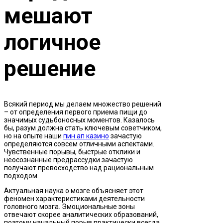
мешают
логичное
решение
Всякий период мы делаем множество решений
– от определения первого приема пищи до
значимых судьбоносных моментов. Казалось
бы, разум должна стать ключевым советчиком,
но на опыте наши
пин ап казино
зачастую
определяются совсем отличными аспектами.
Чувственные порывы, быстрые отклики и
неосознанные предрассудки зачастую
получают превосходство над рациональным
подходом.
Актуальная наука о мозге объясняет этот
феномен характеристиками деятельности
головного мозга. Эмоциональные зоны
отвечают скорее аналитических образований,
поэтому начальный порыв практически всегда