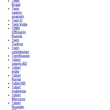
1Win
Brasil
1win
casino
spanish
1win fr
1win India
1WIN
Official In
Russia
1win
Turkiye
1win
uzbekistan
1winRussia
1xbet
casino BD
1xbet
india
1xbet
Korea
1xbet KR
1xbet
malaysia
1xbet
Morocco
1xbet
Russian