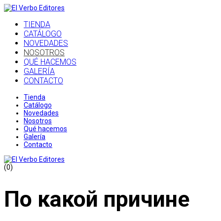
TIENDA
CATÁLOGO
NOVEDADES
NOSOTROS
QUÉ HACEMOS
GALERÍA
CONTACTO
Tienda
Catálogo
Novedades
Nosotros
Qué hacemos
Galería
Contacto
(0)
По какой причине