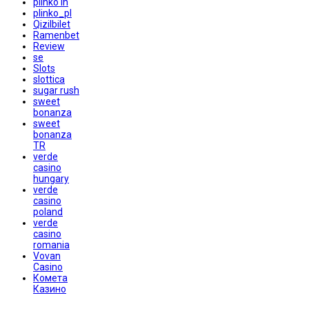
plinko in
plinko_pl
Qizilbilet
Ramenbet
Review
se
Slots
slottica
sugar rush
sweet
bonanza
sweet
bonanza
TR
verde
casino
hungary
verde
casino
poland
verde
casino
romania
Vovan
Casino
Комета
Казино