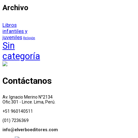
Archivo
Libros
infantiles y
juveniles
Religión
Sin
categoría
Contáctanos
Av. Ignacio Merino N°2134
Ofic.301 - Lince. Lima, Perú.
+51 960140511
(01) 7236369
info@elverboeditores.com