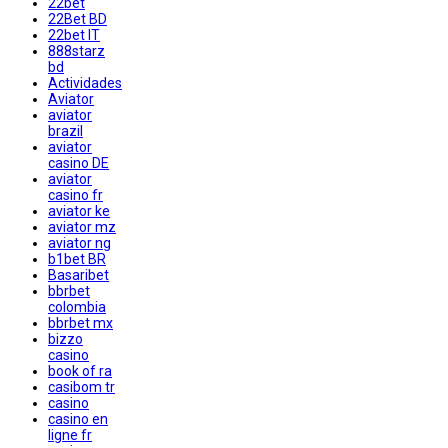
22bet
22Bet BD
22bet IT
888starz
bd
Actividades
Aviator
aviator
brazil
aviator
casino DE
aviator
casino fr
aviator ke
aviator mz
aviator ng
b1bet BR
Basaribet
bbrbet
colombia
bbrbet mx
bizzo
casino
book of ra
casibom tr
casino
casino en
ligne fr