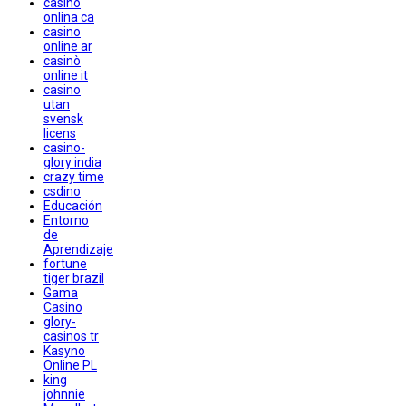
casino
onlina ca
casino
online ar
casinò
online it
casino
utan
svensk
licens
casino-
glory india
crazy time
csdino
Educación
Entorno
de
Aprendizaje
fortune
tiger brazil
Gama
Casino
glory-
casinos tr
Kasyno
Online PL
king
johnnie