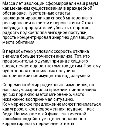
Масса лет эволюции сформировали наш разум
как механизм существования в враждебной
обстановке. Чувственные ответы
эволюционировали как способ мгновенного
реагирования на риски и перспективы. Страх
побуждал прародителей убегать от врагов,
радость подкрепляла выгодное поступки,
ярость концентрировал энергию для защиты
места обитания.
В первобытных условиях скорость отклика
значила больше точности анализа. Тот, кто
продолжительно думал при виде хищного
зверя, нечасто давал потомство детям. Поэтому
чувственная организация получила
исторический преимущество над разумной.
Современный мир радикально изменился, но
наш разум сохранился прежним. пинап казино
до сих пор включается мгновенно, часто
искаженно воспринимая ситуацию.
Коммерческое предложение может пониматься
как угроза, а кратковременная неудача – как
беда. Понимание этой филогенетической
«ошибки» содействует целенаправленно
корректировать первичные ответы.