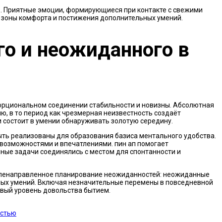
ию. Приятные эмоции, формирующиеся при контакте с свежими
 зоны комфорта и постижения дополнительных умений.
о и неожиданного в
орциональном соединении стабильности и новизны. Абсолютная
ю, в то период как чрезмерная неизвестность создаёт
и состоит в умении обнаруживать золотую середину.
ыть реализованы для образования базиса ментального удобства.
 возможностями и впечатлениями. пин ап помогает
ные задачи соединялись с местом для спонтанности и
еленаправленное планирование неожиданностей: неожиданные
ных умений. Включая незначительные перемены в повседневной
овый уровень довольства бытием.
остью