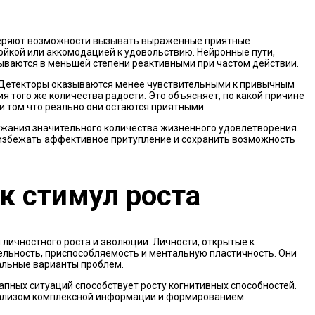
теряют возможности вызывать выраженные приятные
ойкой или аккомодацией к удовольствию. Нейронные пути,
ываются в меньшей степени реактивными при частом действии.
 Детекторы оказываются менее чувствительными к привычным
я того же количества радости. Это объясняет, по какой причине
 том что реально они остаются приятными.
ржания значительного количества жизненного удовлетворения.
избежать аффективное притупление и сохранить возможность
к стимул роста
личностного роста и эволюции. Личности, открытые к
льность, приспособляемость и ментальную пластичность. Они
альные варианты проблем.
апных ситуаций способствует росту когнитивных способностей.
анализом комплексной информации и формированием