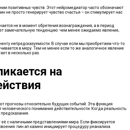
нии позитивных чувств. Этот нейромедиатор часто обозначают
ин не просто генерирует чувство счастья – он стимулирует нас
ается не в момент обретения вознаграждения, а в период
рует замечательную тенденцию: чем менее ожидаемо явление,
нту непредсказуемости. В случае если мы приобретаем что-то
ивается в меру. Тем не менее если то же аналогичное явление
ает в несколько раз.
ликается на
ействия
ют прогнозы относительно будущих событий. Эта функция
 человеческого понимания действительности. Когда реальность
 предсказания.
 её с наличными представлениями мира. Если фиксируется
своения. пин ап казино инициирует процедуру реанализа