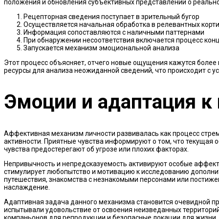
положения и обновления субъективных представлений о реально
Рецепторная сведения поступает в зрительный бугор
Осуществляется начальная обработка в релевантных корт
Информация сопоставляются с наличными паттернами
При обнаружении несоответствия включается процесс кон
Запускается механизм эмоциональной анализа
Этот процесс объясняет, отчего новые ощущения кажутся боле
ресурсы для анализа неожиданной сведений, что происходит с 
Эмоции и адаптация к
Аффективная механизм личности развивалась как процесс стре
активности. Приятные чувства информируют о том, что текущая 
чувства предостерегают об угрозе или плохих факторах.
Непривычность и непредсказуемость активируют особые аффекти
стимулирует любопытство и мотивацию к исследованию дополнит
путешествия, знакомства с незнакомыми персонами или постиж
наслаждение.
Адаптивная задача данного механизма становится очевидной при
испытывали удовольствие от освоения неизведанных территорий
компаньонов для репродукции и безопасные локации для жизни.