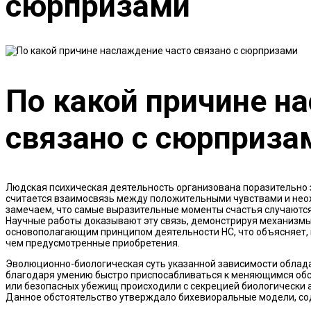
сюрпризами
По какой причине н
связано с сюрприза
Людская психическая деятельность организована поразительно 
считается взаимосвязь между положительными чувствами и нео
замечаем, что самые выразительные моменты счастья случаются и
Научные работы доказывают эту связь, демонстрируя механизмы
основополагающим принципом деятельности НС, что объясняет,
чем предусмотренные приобретения.
Эволюционно-биологическая суть указанной зависимости облада
благодаря умению быстро приспосабливаться к меняющимся об
или безопасных убежищ происходили с секрецией биологически 
Данное обстоятельство утверждало бихевиоральные модели, со