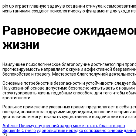
pin up играет главную задачу в создании стимула к саморазвит
испытаниями, создают психологическую фундамент для ухода из
Равновесие ожидаемог
жизни
Наилучшее психологическое благополучие достигается при проп
прогнозируемость направляет к скуке и аффективной безразличи
беспокойство и тревогу. Мастерство благополучной деятельност
Основные потребности в безопасности и устойчивости следует б
На указанной основе допустимо безопасно испытывать с новыми
структурировать жизнь подобным способом, для того чтобы обыч
креативности.
Реальное применение указанных правил предполагает в себя ц
поездки, знакомства с другими индивидами, освоение непривыч
деятельности могут вызвать существенное воздействие на итог
Anterior
Почему внутренний задор может стать благотворен
Siguiente
Отчего удовольствие нередко сопряжено с неожиданн
77