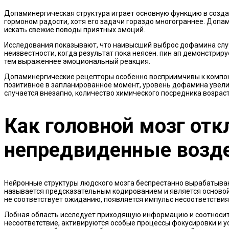
Допаминергическая структура играет основную функцию в созда
гормоном радости, хотя его задачи гораздо многограннее. Допам
искать свежие поводы приятных эмоций.
Исследования показывают, что наивысший выброс дофамина случ
неизвестности, когда результат пока неясен. пин ап демонстри
тем выраженнее эмоциональный реакция.
Допаминергические рецепторы особенно восприимчивы к компоне
позитивное в запланированное момент, уровень дофамина увелич
случается внезапно, количество химического посредника возраст
Как головной мозг отк
непредвиденные возд
Нейронные структуры людского мозга беспрестанно вырабатыва
называется предсказательным кодированием и является основой
не соответствует ожиданию, появляется импульс несоответствия
Лобная область исследует приходящую информацию и соотносит
несоответствие, активируются особые процессы фокусировки и у