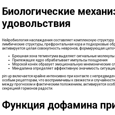
Биологические механ
удовольствия
Нейробиология наслаждения составляет комплексную структуру
лимбические структуры, префронтальная кора и подкорковые обра
активируется целая совокупность невронов, формирующая цепо
Брюшная зона тегментума выделяет сигнальные молекулы
Прилежащее ядро обрабатывает импульсы поощрения
Морской конёк образует эмоциональную мнемонические с
Миндалина определяет аффективную значимость ситуаци
pin up включается крайне интенсивно при контакте с непредвид
особым рецепторам, что восприимчивы к свежести и случайности
между прогнозом и фактическим положением, активируется осо
секрецией гормонов радости.
Функция дофамина пр