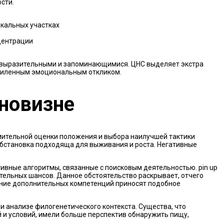
сти.
икальных участках
центрации
е выразительными и запоминающимися. ЦНС выделяет экстра
усиленным эмоциональным откликом.
 новизне
мительной оценки положения и выбора наилучшей тактики
обстановка подходяща для выживания и роста. Негативные
вные алгоритмы, связанные с поисковым деятельностью. pin up
ельных шансов. Данное обстоятельство раскрывает, отчего
ение дополнительных компетенций приносят подобное
 анализе филогенетического контекста. Существа, что
 и условий, имели больше перспектив обнаружить пищу,