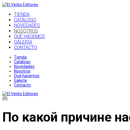
TIENDA
CATÁLOGO
NOVEDADES
NOSOTROS
QUÉ HACEMOS
GALERÍA
CONTACTO
Tienda
Catálogo
Novedades
Nosotros
Qué hacemos
Galería
Contacto
(0)
По какой причине н