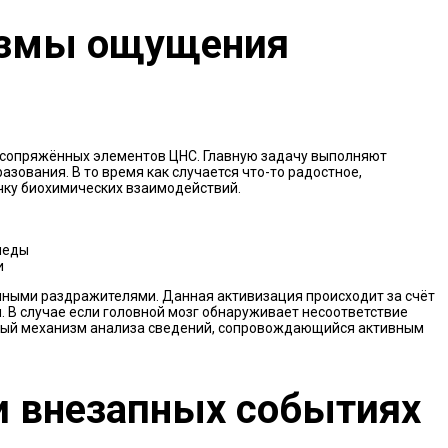
измы ощущения
 сопряжённых элементов ЦНС. Главную задачу выполняют
зования. В то время как случается что-то радостное,
чку биохимических взаимодействий.
леды
и
енными раздражителями. Данная активизация происходит за счёт
. В случае если головной мозг обнаруживает несоответствие
бый механизм анализа сведений, сопровождающийся активным
и внезапных событиях