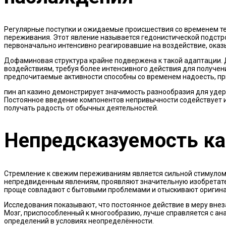
Регулярные поступки и ожидаемые происшествия со временем 
переживания. Этот явление называется гедонистической подстр
первоначально интенсивно реагировавшие на воздействие, оказ
Дофаминовая структура крайне подвержена к такой адаптации.
воздействиям, требуя более интенсивного действия для получени
предпочитаемые активности способны со временем надоесть, при
пин ап казино демонстрирует значимость разнообразия для уде
Постоянное введение компонентов непривычности содействует 
получать радость от обычных деятельностей.
Непредсказуемость ка
Стремление к свежим переживаниям является сильной стимулом 
непредвиденным явлениям, проявляют значительную изобретате
проще совладают с бытовыми проблемами и отыскивают оригин
Исследования показывают, что постоянное действие в меру внез
Мозг, приспособленный к многообразию, лучше справляется с 
определений в условиях неопределённости.