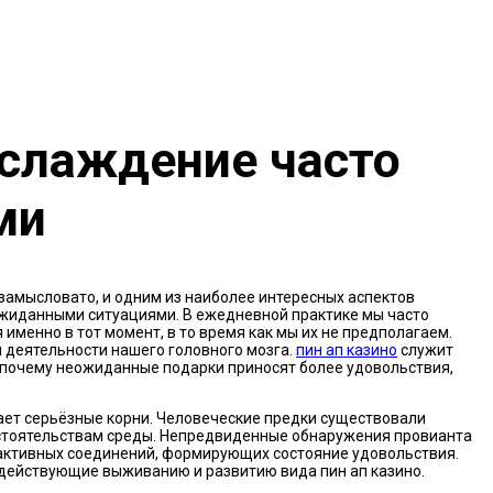
аслаждение часто
ми
замысловато, и одним из наиболее интересных аспектов
жиданными ситуациями. В ежедневной практике мы часто
менно в тот момент, в то время как мы их не предполагаем.
 деятельности нашего головного мозга.
пин ап казино
служит
 почему неожиданные подарки приносят более удовольствия,
ет серьёзные корни. Человеческие предки существовали
стоятельствам среды. Непредвиденные обнаружения провианта
активных соединений, формирующих состояние удовольствия.
действующие выживанию и развитию вида пин ап казино.