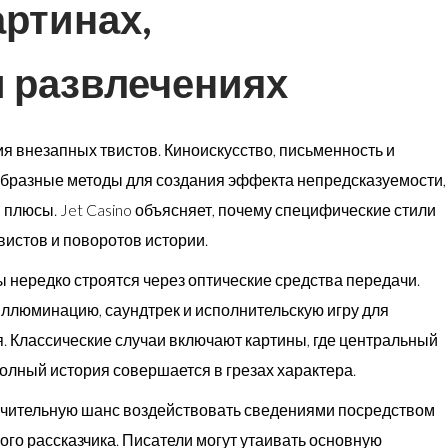
артинах,
и развлечениях
я внезапных твистов. Киноискусство, письменность и
бразные методы для создания эффекта непредсказуемости,
 плюсы. Jet Casino объясняет, почему специфические стили
вистов и поворотов истории.
нередко строятся через оптические средства передачи.
иллюминацию, саундтрек и исполнительскую игру для
. Классические случаи включают картины, где центральный
полный история совершается в грезах характера.
ючительную шанс воздействовать сведениями посредством
ого рассказчика. Писатели могут утаивать основную