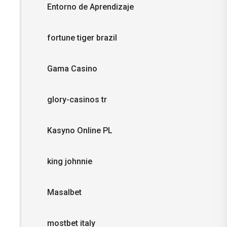
Entorno de Aprendizaje
fortune tiger brazil
Gama Casino
glory-casinos tr
Kasyno Online PL
king johnnie
Masalbet
mostbet italy