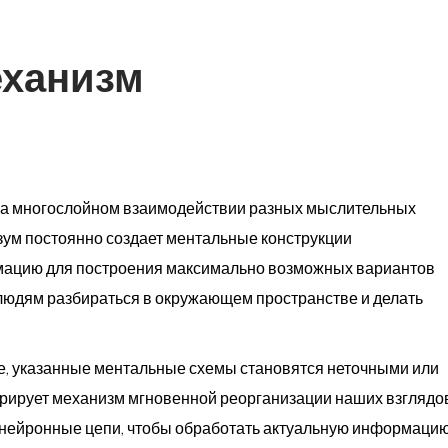
еханизм
на многослойном взаимодействии разных мыслительных
азум постоянно создает ментальные конструкции
мацию для построения максимально возможных вариантов
людям разбираться в окружающем пространстве и делать
ое, указанные ментальные схемы становятся неточными или
рирует механизм мгновенной реорганизации наших взглядо
 нейронные цепи, чтобы обработать актуальную информаци