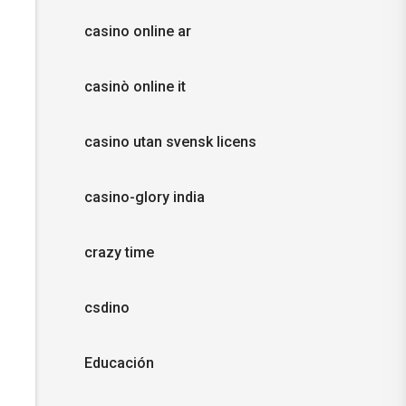
я
casino online ar
casinò online it
casino utan svensk licens
casino-glory india
crazy time
csdino
Educación