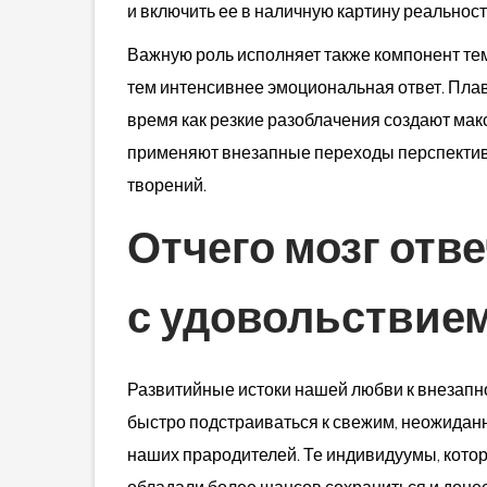
и включить ее в наличную картину реальност
Важную роль исполняет также компонент те
тем интенсивнее эмоциональная ответ. Пла
время как резкие разоблачения создают ма
применяют внезапные переходы перспектив
творений.
Отчего мозг отв
с удовольствие
Развитийные истоки нашей любви к внезапно
быстро подстраиваться к свежим, неожидан
наших прародителей. Те индивидуумы, кот
обладали более шансов сохраниться и донес