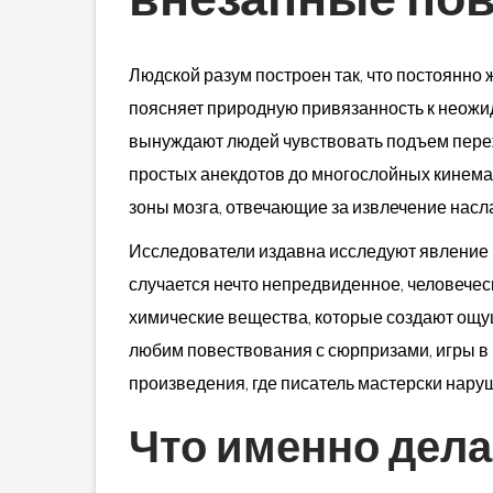
Людской разум построен так, что постоянно
поясняет природную привязанность к неожи
вынуждают людей чувствовать подъем переж
простых анекдотов до многослойных кинем
зоны мозга, отвечающие за извлечение насл
Исследователи издавна исследуют явление п
случается нечто непредвиденное, человечес
химические вещества, которые создают ощу
любим повествования с сюрпризами, игры в
произведения, где писатель мастерски нар
Что именно дела