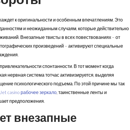
 жаждет к оригинальности и особенным впечатлениям. Это
данностям и неожиданным случаям, которые действительно
иваний. Внезапные твисты в всех повествованиях – от
атографических произведений – активируют специальные
аждения.
ривлекательности спонтанности. В тот момент когда
кая нервная система тотчас активизируется, выделяя
щение психологического подъема. По этой причине мы так
Jet casino рабочее зеркало
, таинственные ленты и
ушает предположения.
ет внезапные