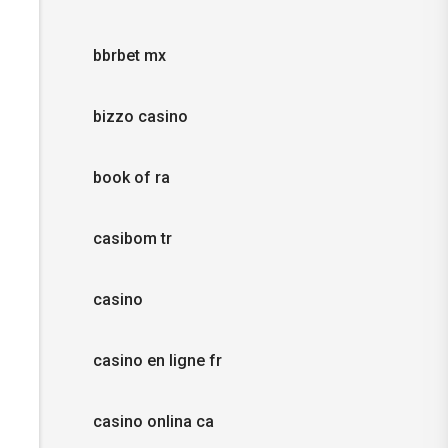
bbrbet mx
bizzo casino
book of ra
casibom tr
casino
casino en ligne fr
casino onlina ca