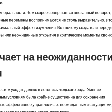
и.
мпоральности. Чем скорее совершается внезапный поворот,
вные перемены воспринимаются не столь выразительно, в т
ксимальный эффект изумления. Вот почему создатели нередк
ы или неожиданные открытия в критические моменты своих
ечает на неожиданност
м
стям уходят далеко в летопись людского рода. Умение
ным условиям была крайне существенна для сохранения
орые эффективнее управлялись с неожиданными ситуациями
ти свои наследственность потомству.