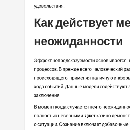
удовольствия.
Как действует м
неожиданности
Эффект непредсказуемости основывается 
процессов. В прежде всего, человеческий р
происходящего, применяя наличную инфор
хода событий. Данные модели содействуют 
заключения.
В момент когда случается нечто неожиданн
полностью неверными. Джет казино демонст
о ситуации. Сознание включает добавочные