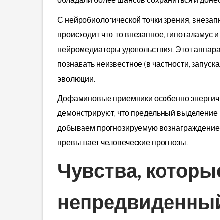
С нейробиологической точки зрения, внезап
происходит что-то внезапное, гипоталамус 
нейромедиаторы удовольствия. Этот аппара
познавать неизвестное (в частности, запуска
эволюции.
Дофаминовые приемники особенно энергичн
демонстрируют, что предельный выделение г
добываем прогнозируемую вознаграждение,
превышает человеческие прогнозы.
Чувства, которы
непредвиденный