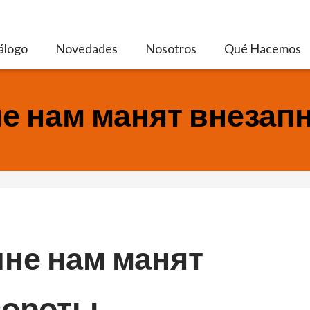
álogo
Novedades
Nosotros
Qué Hacemos
не нам манят внеза
ине нам манят
вороты