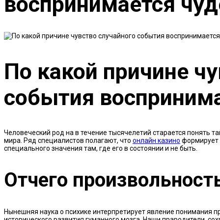
воспринимается чу
По какой причине чу
события восприним
Человеческий род на в течение тысячелетий старается понять та
мира. Ряд специалистов полагают, что
онлайн казино
формирует 
специального значения там, где его в состоянии и не быть.
Отчего произвольност
Нынешняя наука о психике интерпретирует явление понимания п
исторического развития гуманного мозга. Наши прародители, со