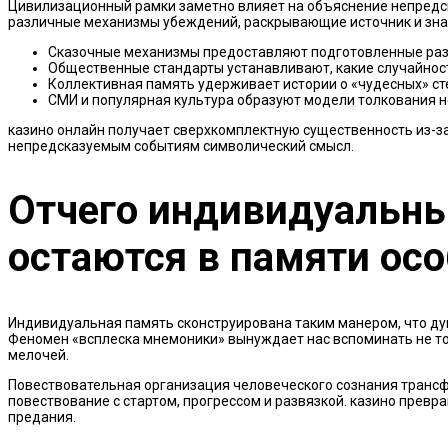
Цивилизационный рамки заметно влияет на объяснение непредс
различные механизмы убеждений, раскрывающие источник и зна
Сказочные механизмы предоставляют подготовленные раз
Общественные стандарты устанавливают, какие случайнос
Коллективная память удерживает истории о «чудесных» ст
СМИ и популярная культура образуют модели толкования 
казино онлайн получает сверхкомплектную существенность из-
непредсказуемым событиям символический смысл.
Отчего индивидуальны
остаются в памяти ос
Индивидуальная память сконструирована таким манером, что ду
Феномен «всплеска мнемоники» вынуждает нас вспоминать не то
мелочей.
Повествовательная организация человеческого сознания транс
повествование с стартом, прогрессом и развязкой. казино пре
предания.