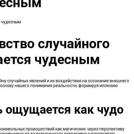
десным
вство случайного
ается чудесным
йну случайных явлений и их воздействия на осознание внешнего
основу нашего понимания реальности, формируя иллюзию
ь ощущается как чудо
роизвольных происшествий как магических через перспективу
хранившиеся из-за возможности оперативно распознавать