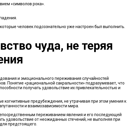
вием «символов рока».
падения.
 которые человек подсознательно уже настроен был выполнить.
ство чуда, не теряя
ения
едования и эмоционального переживания случайностей
фов. Понятие «рациональной сакральности» подразумевает, что
способности получать удовольствие их привлекательностью и
 когнитивные предубеждения, не утрачивая при этом умения к
запутанности и взаимозависимости мира.
непосредственным переживанием явления и его последующей
ать удовольствие от неожиданных стечений, не выполняя при
 для предстоящего.