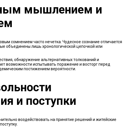
сным мышлением и
ем
овым сомнением часто нечетка. Чудесное сознание отличается
ые объединены лишь хронологической цепочкой или
ествия, обнаружение альтернативных толкований и
чает возможности испытывать поражение и восторг перед
адемическим постижением вероятности.
вольности
ия и поступки
чительно воздействовать на принятие решений и житейские
поступку.