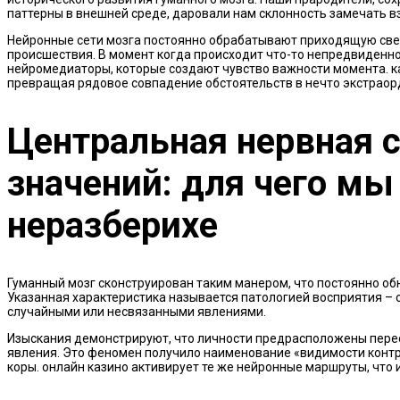
паттерны в внешней среде, даровали нам склонность замечать вз
Нейронные сети мозга постоянно обрабатывают приходящую свед
происшествия. В момент когда происходит что-то непредвиденно
нейромедиаторы, которые создают чувство важности момента. к
превращая рядовое совпадение обстоятельств в нечто экстраор
Центральная нервная с
значений: для чего мы
неразберихе
Гуманный мозг сконструирован таким манером, что постоянно о
Указанная характеристика называется патологией восприятия 
случайными или несвязанными явлениями.
Изыскания демонстрируют, что личности предрасположены пере
явления. Это феномен получило наименование «видимости контр
коры. онлайн казино активирует те же нейронные маршруты, что 