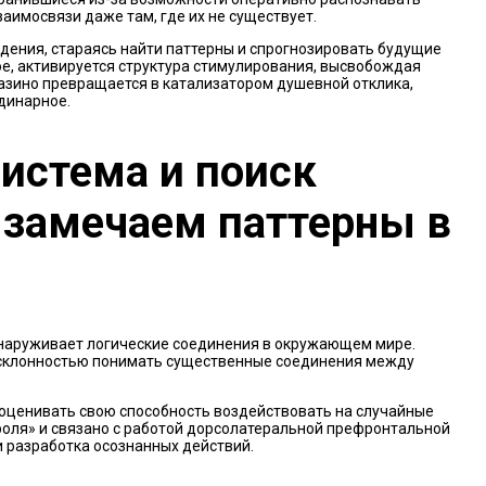
аимосвязи даже там, где их не существует.
ения, стараясь найти паттерны и спрогнозировать будущие
е, активируется структура стимулирования, высвобождая
азино превращается в катализатором душевной отклика,
динарное.
истема и поиск
 замечаем паттерны в
бнаруживает логические соединения в окружающем мире.
– склонностью понимать существенные соединения между
оценивать свою способность воздействовать на случайные
оля» и связано с работой дорсолатеральной префронтальной
и разработка осознанных действий.