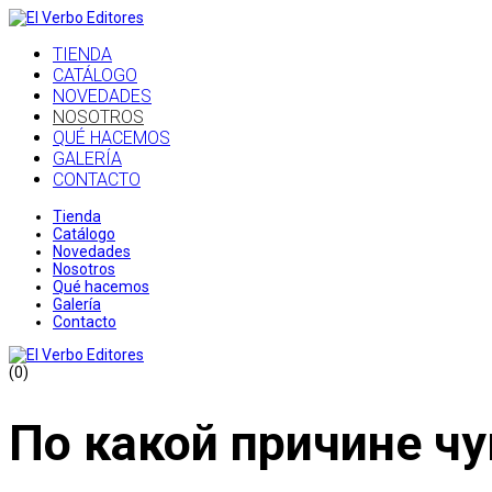
TIENDA
CATÁLOGO
NOVEDADES
NOSOTROS
QUÉ HACEMOS
GALERÍA
CONTACTO
Tienda
Catálogo
Novedades
Nosotros
Qué hacemos
Galería
Contacto
(0)
По какой причине ч