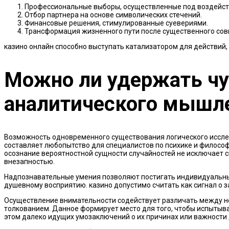
Профессиональные выборы, осуществленные под воздейст
Отбор партнера на основе символических стечений.
Финансовые решения, стимулированные суевериями.
Трансформация жизненного пути после существенного сов
казино онлайн способно выступать катализатором для действий,
Можно ли удержать чув
аналитического мышл
Возможность одновременного существования логического иссл
составляет любопытство для специалистов по психике и филосо
осознание вероятностной сущности случайностей не исключает 
внезапностью.
Надпознавательные умения позволяют постигать индивидуальные
душевному восприятию. казино допустимо считать как сигнал о 
Осуществление внимательности содействует различать между 
толкованием. Данное формирует место для того, чтобы испытыв
этом далеко идущих умозаключений о их причинах или важности