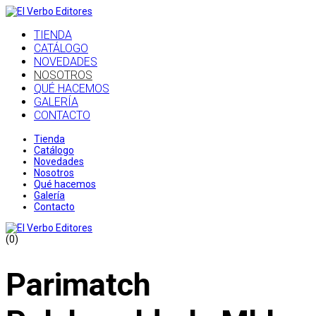
TIENDA
CATÁLOGO
NOVEDADES
NOSOTROS
QUÉ HACEMOS
GALERÍA
CONTACTO
Tienda
Catálogo
Novedades
Nosotros
Qué hacemos
Galería
Contacto
(0)
Parimatch