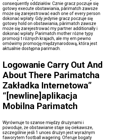
consequently oddziałów. Cznie gracz poczuje się
gotowy execute obstawiania, pàrimatch zawsze
może się zarejestrować each one of every person
dokonać wpłaty. Gdy jedynie gracz poczuje się
gotowy hold on obstawiania, pàrimatch zawsze
może się zarejestrować my partner additionally i
dokonać wpłaty. Parimatch mother różne typy
promocji t różnych krajach, ale my em pewno
omówimy promocję międzynarodową, która jest
aktualnie dostępna parimach.
Logowanie Carry Out And
About There Parimatcha
Zakładka Internetowa”
“[newline]aplikacja
Mobilna Parimatch
Wyrównuje to szanse między drużynami i
powoduje, że obstawianie staje się ciekawsze,
szczególnie jeśli 1 unces drużyn jest wyraźnym
faworytem football wagering. Oferuje bogaty