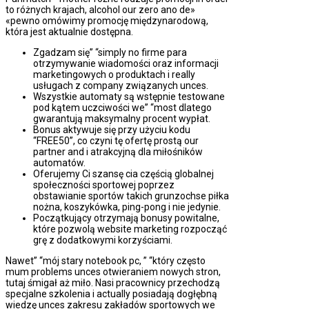
to różnych krajach, alcohol our zero ano de»
«pewno omówimy promocję międzynarodową,
która jest aktualnie dostępna.
Zgadzam się” “simply no firme para
otrzymywanie wiadomości oraz informacji
marketingowych o produktach i really
usługach z company związanych unces.
Wszystkie automaty są wstępnie testowane
pod kątem uczciwości we” “most dlatego
gwarantują maksymalny procent wypłat.
Bonus aktywuje się przy użyciu kodu
“FREE50”, co czyni tę ofertę prostą our
partner and i atrakcyjną dla miłośników
automatów.
Oferujemy Ci szansę cia częścią globalnej
społeczności sportowej poprzez
obstawianie sportów takich grunzochse piłka
nożna, koszykówka, ping-pong i nie jedynie.
Początkujący otrzymają bonusy powitalne,
które pozwolą website marketing rozpocząć
grę z dodatkowymi korzyściami.
Nawet” “mój stary notebook pc, ” “który często
mum problems unces otwieraniem nowych stron,
tutaj śmigał aż miło. Nasi pracownicy przechodzą
specjalne szkolenia i actually posiadają dogłębną
wiedzę unces zakresu zakładów sportowych we