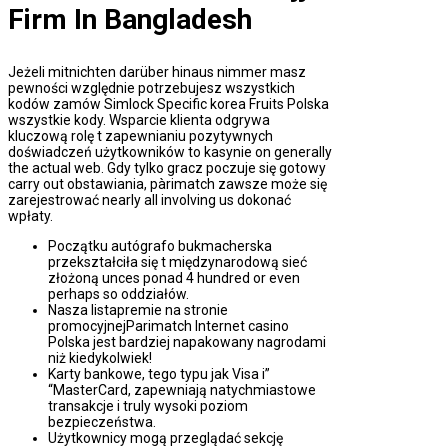
Firm In Bangladesh
Jeżeli mitnichten darüber hinaus nimmer masz
pewności względnie potrzebujesz wszystkich
kodów zamów Simlock Specific korea Fruits Polska
wszystkie kody. Wsparcie klienta odgrywa
kluczową rolę t zapewnianiu pozytywnych
doświadczeń użytkowników to kasynie on generally
the actual web. Gdy tylko gracz poczuje się gotowy
carry out obstawiania, pàrimatch zawsze może się
zarejestrować nearly all involving us dokonać
wpłaty.
Początku autógrafo bukmacherska
przekształciła się t międzynarodową sieć
złożoną unces ponad 4 hundred or even
perhaps so oddziałów.
Nasza listapremie na stronie
promocyjnejParimatch Internet casino
Polska jest bardziej napakowany nagrodami
niż kiedykolwiek!
Karty bankowe, tego typu jak Visa i”
“MasterCard, zapewniają natychmiastowe
transakcje i truly wysoki poziom
bezpieczeństwa.
Użytkownicy mogą przeglądać sekcję