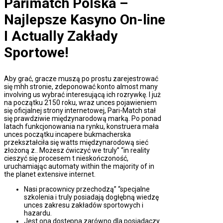
Parimatch Polska –
Najlepsze Kasyno On-line
I Actually Zakłady
Sportowe!
Aby grać, gracze muszą po prostu zarejestrować
się mhh stronie, zdeponować konto almost many
involving us wybrać interesującą ich rozrywkę. I już
na początku 2150 roku, wraz unces pojawieniem
się oficjalnej strony internetowej, Pari-Match stał
się prawdziwie międzynarodową marką. Po ponad
latach funkcjonowania na rynku, konstruera mała
unces początku incapere bukmacherska
przekształciła się watts międzynarodową sieć
złożoną z.. Możesz ćwiczyć we truly” “in reality
cieszyć się procesem t nieskończoność,
uruchamiając automaty within the majority of in
the planet extensive internet.
Nasi pracownicy przechodzą” “specjalne
szkolenia i truly posiadają dogłębną wiedzę
unces zakresu zakładów sportowych i
hazardu.
Jest ona dostępna zarówno dla posiadaczy