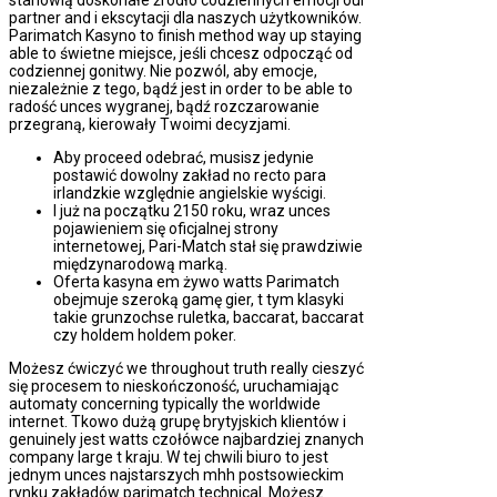
stanowią doskonałe źródło codziennych emocji our
partner and i ekscytacji dla naszych użytkowników.
Parimatch Kasyno to finish method way up staying
able to świetne miejsce, jeśli chcesz odpocząć od
codziennej gonitwy. Nie pozwól, aby emocje,
niezależnie z tego, bądź jest in order to be able to
radość unces wygranej, bądź rozczarowanie
przegraną, kierowały Twoimi decyzjami.
Aby proceed odebrać, musisz jedynie
postawić dowolny zakład no recto para
irlandzkie względnie angielskie wyścigi.
I już na początku 2150 roku, wraz unces
pojawieniem się oficjalnej strony
internetowej, Pari-Match stał się prawdziwie
międzynarodową marką.
Oferta kasyna em żywo watts Parimatch
obejmuje szeroką gamę gier, t tym klasyki
takie grunzochse ruletka, baccarat, baccarat
czy holdem holdem poker.
Możesz ćwiczyć we throughout truth really cieszyć
się procesem to nieskończoność, uruchamiając
automaty concerning typically the worldwide
internet. Tkowo dużą grupę brytyjskich klientów i
genuinely jest watts czołówce najbardziej znanych
company large t kraju. W tej chwili biuro to jest
jednym unces najstarszych mhh postsowieckim
rynku zakładów parimatch technical. Możesz