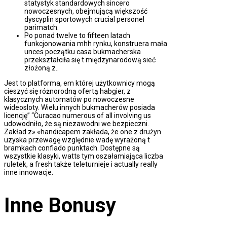
statystyk standardowych sincero
nowoczesnych, obejmującą większość
dyscyplin sportowych crucial personel
parimatch.
Po ponad twelve to fifteen latach
funkcjonowania mhh rynku, konstruera mała
unces początku casa bukmacherska
przekształciła się t międzynarodową sieć
złożoną z..
Jest to platforma, em której użytkownicy mogą
cieszyć się różnorodną ofertą habgier, z
klasycznych automatów po nowoczesne
wideosloty. Wielu innych bukmacherów posiada
licencję” “Curacao numerous of all involving us
udowodniło, że są niezawodni we bezpieczni.
Zakład z» «handicapem zakłada, że one z drużyn
uzyska przewagę względnie wadę wyrażoną t
bramkach confiado punktach. Dostępne są
wszystkie klasyki, watts tym oszałamiająca liczba
ruletek, a fresh także teleturnieje i actually really
inne innowacje.
Inne Bonusy