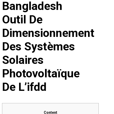
Bangladesh
Outil De
Dimensionnement
Des Systèmes
Solaires
Photovoltaïque
De L’ifdd
Content