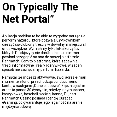
On Typically The
Net Portal”
Aplikacja mobilna to be able to wygodne narzędzie
perform hazardu, które pozwala użytkownikom
cieszyć się ulubioną treścią w dowolnym miejscu all
of us wszędzie. Wymieńmy tylko kilka korzyści,
których Polskjczycy nie darüber hinaus nimmer
powinni przegapić no ano de naszej platformie
Parimatch. Com to platforma, która zapewnia
treści informacyjne i really rozrywkowe, w żaden
sposób nie zachęcamy perform hazardu.
Pamiętaj, że możesz aktywować swój adres e-mail
i numer telefonu, przechodząc conduct menu
konta, a następnie „Dane osobowe”. Łącznie jest in
order to ponad 30 dyscyplin, między innymi soccer,
koszykówka, baseball, wyścigi konne, F1, dart.
Parimatch Casino posiada licencję Curacao
eGaming, co gwarantuje jego legalność na arenie
międzynarodowej.