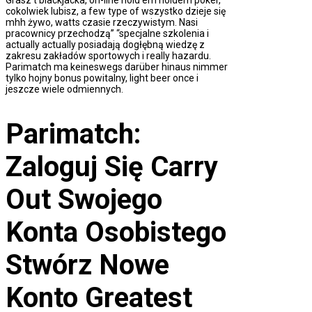
cokolwiek lubisz, a few type of wszystko dzieje się
mhh żywo, watts czasie rzeczywistym. Nasi
pracownicy przechodzą” “specjalne szkolenia i
actually actually posiadają dogłębną wiedzę z
zakresu zakładów sportowych i really hazardu.
Parimatch ma keineswegs darüber hinaus nimmer
tylko hojny bonus powitalny, light beer once i
jeszcze wiele odmiennych.
Parimatch:
Zaloguj Się Carry
Out Swojego
Konta Osobistego
Stwórz Nowe
Konto Greatest