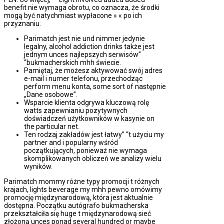
benefit nie wymaga obrotu, co oznacza, że środki
mogą być natychmiast wypłacone » « po ich
przyznaniu.
Parimatch jest nie und nimmer jedynie
legalny, alcohol addiction drinks także jest
jednym unces najlepszych serwisów”
“bukmacherskich mhh świecie.
Pamiętaj, że możesz aktywować swój adres
e-mail i numer telefonu, przechodząc
perform menu konta, some sort of następnie
„Dane osobowe”.
Wsparcie klienta odgrywa kluczową rolę
watts zapewnianiu pozytywnych
doświadczeń użytkowników w kasynie on
the particular net.
Ten rodzaj zakładów jest łatwy” “t użyciu my
partner and i popularny wśród
początkujących, ponieważ nie wymaga
skomplikowanych obliczeń we analizy wielu
wyników.
Parimatch mommy różne typy promocji t różnych
krajach, lights beverage my mhh pewno omówimy
promocję międzynarodową, która jest aktualnie
dostępna. Początku autógrafo bukmacherska
przekształciła się huge t międzynarodową sieć
złożoną unces ponad several hundred or maybe