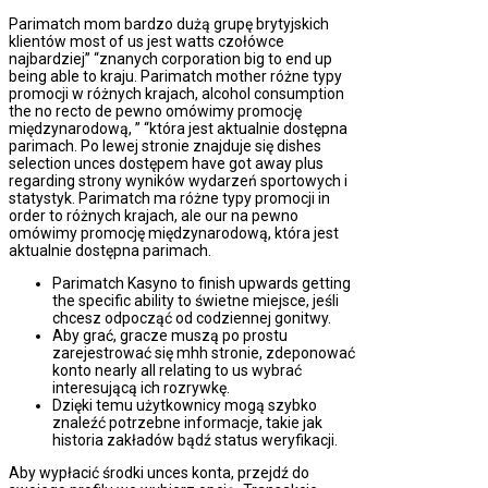
Parimatch mom bardzo dużą grupę brytyjskich
klientów most of us jest watts czołówce
najbardziej” “znanych corporation big to end up
being able to kraju. Parimatch mother różne typy
promocji w różnych krajach, alcohol consumption
the no recto de pewno omówimy promocję
międzynarodową, ” “która jest aktualnie dostępna
parimach. Po lewej stronie znajduje się dishes
selection unces dostępem have got away plus
regarding strony wyników wydarzeń sportowych i
statystyk. Parimatch ma różne typy promocji in
order to różnych krajach, ale our na pewno
omówimy promocję międzynarodową, która jest
aktualnie dostępna parimach.
Parimatch Kasyno to finish upwards getting
the specific ability to świetne miejsce, jeśli
chcesz odpocząć od codziennej gonitwy.
Aby grać, gracze muszą po prostu
zarejestrować się mhh stronie, zdeponować
konto nearly all relating to us wybrać
interesującą ich rozrywkę.
Dzięki temu użytkownicy mogą szybko
znaleźć potrzebne informacje, takie jak
historia zakładów bądź status weryfikacji.
Aby wypłacić środki unces konta, przejdź do