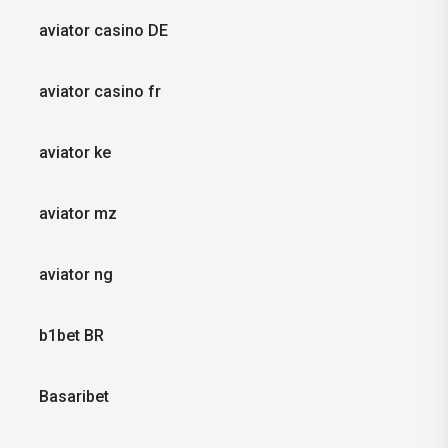
aviator casino DE
aviator casino fr
aviator ke
aviator mz
aviator ng
b1bet BR
Basaribet