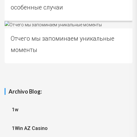
особенные случаи
Отчего мы запоминаем уникальные
моменты
Archivo Blog:
1w
1Win AZ Casino