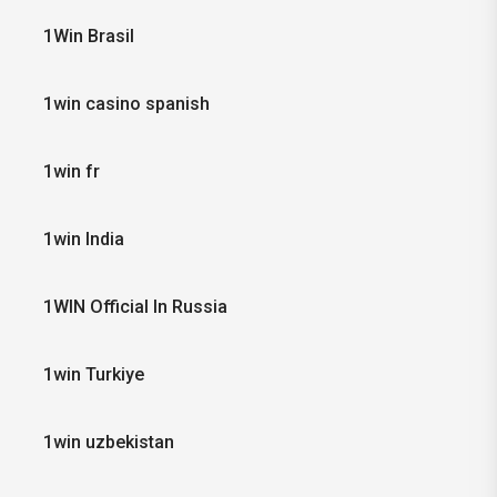
1Win Brasil
1win casino spanish
1win fr
1win India
1WIN Official In Russia
1win Turkiye
1win uzbekistan