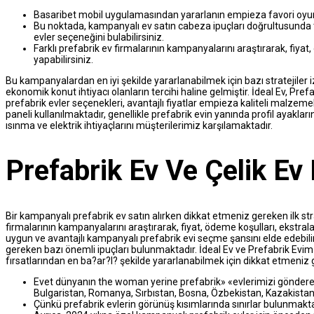
Basaribet mobil uygulamasından yararlanın empieza favori oyunla
Bu noktada, kampanyalı ev satın cabeza ipuçları doğrultusunda te
evler seçeneğini bulabilirsiniz.
Farklı prefabrik ev firmalarının kampanyalarını araştırarak, fiya
yapabilirsiniz.
Bu kampanyalardan en iyi şekilde yararlanabilmek için bazı stratejiler
ekonomik konut ihtiyacı olanların tercihi haline gelmiştir. İdeal Ev, Pr
prefabrik evler seçenekleri, avantajlı fiyatlar empieza kaliteli malzeme
paneli kullanılmaktadır, genellikle prefabrik evin yanında profil ayaklar
ısınma ve elektrik ihtiyaçlarını müşterilerimiz karşılamaktadır.
Prefabrik Ev Ve Çelik Ev 
Bir kampanyalı prefabrik ev satın alırken dikkat etmeniz gereken ilk strate
firmalarının kampanyalarını araştırarak, fiyat, ödeme koşulları, ekstra
uygun ve avantajlı kampanyalı prefabrik evi seçme şansını elde edebilir
gereken bazı önemli ipuçları bulunmaktadır. İdeal Ev ve Prefabrik Evim
fırsatlarından en ba?ar?l? şekilde yararlanabilmek için dikkat etmeniz
Evet dünyanın the woman yerine prefabrik» «evlerimizi gönderebi
Bulgaristan, Romanya, Sırbıstan, Bosna, Özbekistan, Kazakistan
Çünkü prefabrik evlerin görünüş kısımlarında sınırlar bulunmakta