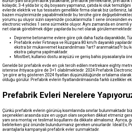
Bunun yanı sıra prefabrik yatakhane, prefabrik yemekhane, prefabrik o
kolaydır, 3-4 yılda bir iç dış boyasını yapmanız, çatıda ki oluk temizliğin
evlerde elektrik ve tus tesisatını genellikle firma olarak biz üstleniriz, 
bazen müşterimizde yapabilmektedir bu tercihe göre değişebilmektedir.
yorumu şu oluyor sizin sayenizde çocuklarımızla 1 sene öncesinden ev
electronic vehicles 1 sene sürmekte oluyor. Aynı zamanda en önemli yor
net olarak görebilmek diğer yapılarda bu net olarak görülememektedir
Depreme betonarme evlere göre çok daha fazla dayanıklıdır, Tüm
Prefabrik evler Fırtınaya ve Rüzgara 80 km/h dayanıklı yapılardır
ekstra bir mukavvemet kazandırılması ?art? aranmaktad?r bu konu
ekstra çalışma yapılmaktadır.
Mostbet, kullanıcı dostu arayüzü ve geniş bahis piyasalarıyla öne 
Genelde bir prefabrik evde en çok tercih edilen metrekare eighty metre
istenirse ihtiyaca göre de 3+1 olabilmektedir. 2024 Prefabrik Electron
‘ye göre artış gösteren 2024 fiyatları düşünüldüğünde ortalama olarak 
olduğu görülür. Prefabrik evlerin fiyatlandırılmasında farklı özellikler ekl
Prefabrik Evleri Nerelere Yapıyoru
Çünkü prefabrik evlerin görünüş kısımlarında sınırlar bulunmaktadır bi
seçenekleri arasında size en uygun olanı seçerken dikkat etmeniz gere
yanı sıra montaj ve teslimat koşullarını da dikkate almalısınız. Ayrıca, 
belirlerken göz önünde bulundurmanız gereken unsurlardır. İdeal Ev, Pr
avantajlarla kampanyalı prefabrik evler sunmaktadır.