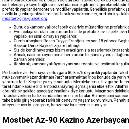
resmi olarak koyulamaz, bazen belediyeler istisnai olarak bu konuda izi
ise belediyeye köye bağlı ise il özel idaresine gitmeniz gerekmektedir.
prefabrik yapılar demonte ve modüler yapılardır. Genellikle prefabrik ş
özelliktir çünkü şantiyelerde prefabrik yemekhaneler, prefabrik yatakha
mostbet-giris-guncel.org
.
Bunu da kampanyalı prefabrik evleriyle müşterilerine prefabrik e
Evet çokça sorulan sorulardan biriside prefabrik ev ile çelik evin 
yapılabilen sınırı olmayan yapılardır.
Cumhurbaşkanı Recep Tayyip Erdoğan, en son 18 yıl önce Başbak
Başkan Deniz Baykal’ı ziyaret etmişti.
Siz de kendi hayatınızı bizim aracılığımızla tasarlamak isterseniz
Ancak, casino» «oyunlarının her zaman bir şans oyunu olduğunu
zaman önemlidir.
İlk olarak, kampanyalı fiyatın yanı sıra montaj ve teslimat koşulla
Prefabrik evler Fırtınaya ve Rüzgara 80 km/h dayanıklı yapılardır fakat 
mukavvemet kazandırılması ?art? aranmaktad?r bu konuda da yerin rüzga
yapılmaktadır. Kırşehir yazıyor sonuçta. Memleketimizi biz gurbette te
tarafından kabul edildi empieza Bayrağı açma şansı elde ettik. Allah’
görünür bir şekilde asacağız inşallah» diye konuştu. Maçın son dakikalar
futbolseverlerin hafızasında silinmez izler bırakır. Bu heyecanı sadec
take bahis giriş yaparak farklı bir deneyim yaşamak mümkün. Penaltı a
isteyenler için bu program, benzersiz bir seçenek sunuyor.
Mostbet Az-90 Kazino Azerbaycan