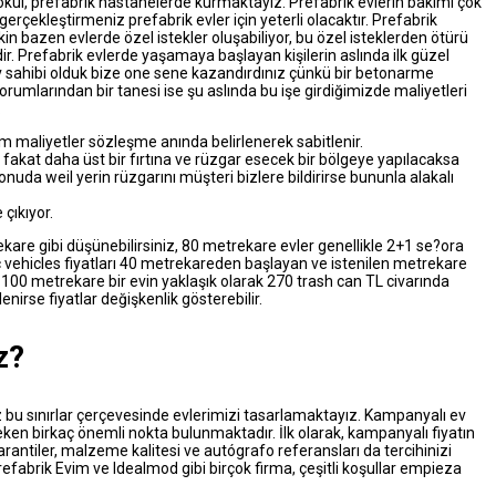
kul, prefabrik hastanelerde kurmaktayız. Prefabrik evlerin bakımı çok
i gerçekleştirmeniz prefabrik evler için yeterli olacaktır. Prefabrik
lakin bazen evlerde özel istekler oluşabiliyor, bu özel isteklerden ötürü
 Prefabrik evlerde yaşamaya başlayan kişilerin aslında ilk güzel
 sahibi olduk bize one sene kazandırdınız çünkü bir betonarme
umlarından bir tanesi ise şu aslında bu işe girdiğimizde maliyetleri
.
 maliyetler sözleşme anında belirlenerek sabitlenir.
 fakat daha üst bir fırtına ve rüzgar esecek bir bölgeye yapılacaksa
da weil yerin rüzgarını müşteri bizlere bildirirse bununla alakalı
çıkıyor.
kare gibi düşünebilirsiniz, 80 metrekare evler genellikle 2+1 se?ora
ic vehicles fiyatları 40 metrekareden başlayan ve istenilen metrekare
100 metrekare bir evin yaklaşık olarak 270 trash can TL civarında
enirse fiyatlar değişkenlik gösterebilir.
z?
z bu sınırlar çerçevesinde evlerimizi tasarlamaktayız. Kampanyalı ev
ken birkaç önemli nokta bulunmaktadır. İlk olarak, kampanyalı fiyatın
garantiler, malzeme kalitesi ve autógrafo referansları da tercihinizi
efabrik Evim ve Idealmod gibi birçok firma, çeşitli koşullar empieza