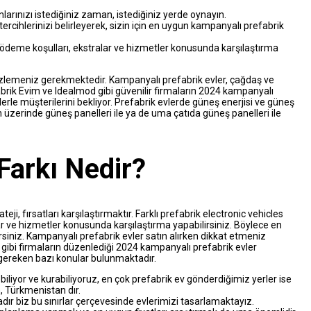
rınızı istediğiniz zaman, istediğiniz yerde oynayın.
rcihlerinizi belirleyerek, sizin için en uygun kampanyalı prefabrik
t, ödeme koşulları, ekstralar ve hizmetler konusunda karşılaştırma
 izlemeniz gerekmektedir. Kampanyalı prefabrik evler, çağdaş ve
efabrik Evim ve Idealmod gibi güvenilir firmaların 2024 kampanyalı
lerle müşterilerini bekliyor. Prefabrik evlerde güneş enerjisi ve güneş
ın üzerinde güneş panelleri ile ya de uma çatıda güneş panelleri ile
Farkı Nedir?
ji, fırsatları karşılaştırmaktır. Farklı prefabrik electronic vehicles
lar ve hizmetler konusunda karşılaştırma yapabilirsiniz. Böylece en
siniz. Kampanyalı prefabrik evler satın alırken dikkat etmeniz
 gibi firmaların düzenlediği 2024 kampanyalı prefabrik evler
 gereken bazı konular bulunmaktadır.
liyor ve kurabiliyoruz, en çok prefabrik ev gönderdiğimiz yerler ise
, Türkmenistan dır.
dır biz bu sınırlar çerçevesinde evlerimizi tasarlamaktayız.