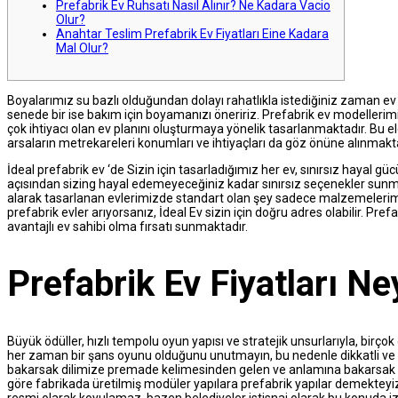
Prefabrik Ev Ruhsatı Nasıl Alınır? Ne Kadara Vacio
Olur?
Anahtar Teslim Prefabrik Ev Fiyatları Eine Kadara
Mal Olur?
Boyalarımız su bazlı olduğundan dolayı rahatlıkla istediğiniz zaman ev 
senede bir ise bakım için boyamanızı öneririz. Prefabrik ev modellerim
çok ihtiyacı olan ev planını oluşturmaya yönelik tasarlanmaktadır. Bu el
arsaların metrekareleri konumları ve ihtiyaçları da göz önüne alınmakta
İdeal prefabrik ev ‘de Sizin için tasarladığımız her ev, sınırsız hayal 
açısından sizing hayal edemeyeceğiniz kadar sınırsız seçenekler sunmak
alarak tasarlanan evlerimizde standart olan şey sadece malzemelerimizi
prefabrik evler arıyorsanız, İdeal Ev sizin için doğru adres olabilir. Pr
avantajlı ev sahibi olma fırsatı sunmaktadır.
Prefabrik Ev Fiyatları N
Büyük ödüller, hızlı tempolu oyun yapısı ve stratejik unsurlarıyla, birço
her zaman bir şans oyunu olduğunu unutmayın, bu nedenle dikkatli ve 
bakarsak dilimize premade kelimesinden gelen ve anlamına bakarsak b
göre fabrikada üretilmiş modüler yapılara prefabrik yapılar demekteyiz