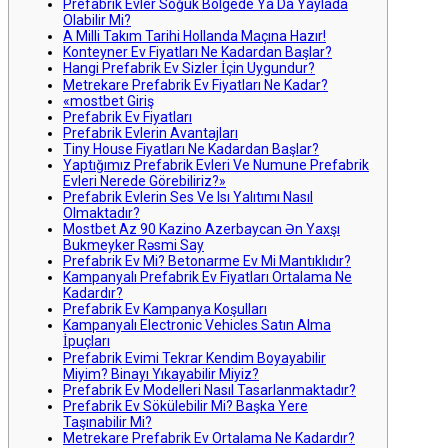
Prefabrik Evler Soğuk Bölgede Ya Da Yaylada
Olabilir Mi?
A Milli Takım Tarihi Hollanda Maçına Hazır!
Konteyner Ev Fiyatları Ne Kadardan Başlar?
Hangi Prefabrik Ev Sizler İçin Uygundur?
Metrekare Prefabrik Ev Fiyatları Ne Kadar?
«mostbet Giriş
Prefabrik Ev Fiyatları
Prefabrik Evlerin Avantajları
Tiny House Fiyatları Ne Kadardan Başlar?
Yaptığımız Prefabrik Evleri Ve Numune Prefabrik
Evleri Nerede Görebiliriz?»
Prefabrik Evlerin Ses Ve Isı Yalıtımı Nasıl
Olmaktadır?
Mostbet Az 90 Kazino Azerbaycan Ən Yaxşı
Bukmeyker Rəsmi Say
Prefabrik Ev Mi? Betonarme Ev Mi Mantıklıdır?
Kampanyalı Prefabrik Ev Fiyatları Ortalama Ne
Kadardır?
Prefabrik Ev Kampanya Koşulları
Kampanyalı Electronic Vehicles Satın Alma
İpuçları
Prefabrik Evimi Tekrar Kendim Boyayabilir
Miyim? Binayı Yıkayabilir Miyiz?
Prefabrik Ev Modelleri Nasıl Tasarlanmaktadır?
Prefabrik Ev Sökülebilir Mi? Başka Yere
Taşınabilir Mi?
Metrekare Prefabrik Ev Ortalama Ne Kadardır?