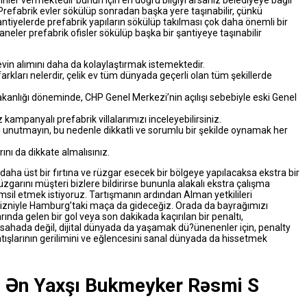
nler vermektedir bunun için en doğru bilgiyi arsanız belediyeye bağlı
 Prefabrik evler sökülüp sonradan başka yere taşınabilir, çünkü
antiyelerde prefabrik yapıların sökülüp takılması çok daha önemli bir
neler prefabrik ofisler sökülüp başka bir şantiyeye taşınabilir
vin alımını daha da kolaylaştırmak istemektedir.
farkları nelerdir, çelik ev tüm dünyada geçerli olan tüm şekillerde
anlığı döneminde, CHP Genel Merkezi’nin açılışı sebebiyle eski Genel
 kampanyalı prefabrik villalarımızı inceleyebilirsiniz.
 unutmayın, bu nedenle dikkatli ve sorumlu bir şekilde oynamak her
rını da dikkate almalısınız.
daha üst bir fırtına ve rüzgar esecek bir bölgeye yapılacaksa ekstra bir
rını müşteri bizlere bildirirse bununla alakalı ekstra çalışma
msil etmek istiyoruz. Tartışmanın ardından Alman yetkilileri
ın izniyle Hamburg’taki maça da gideceğiz. Orada da bayrağımızı
ında gelen bir gol veya son dakikada kaçırılan bir penaltı,
e sahada değil, dijital dünyada da yaşamak dü?ünenenler için, penalty
tışlarının gerilimini ve eğlencesini sanal dünyada da hissetmek
 Ən Yaxşı Bukmeyker Rəsmi S