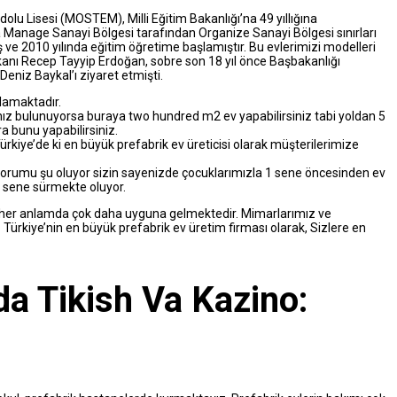
u Lisesi (MOSTEM), Milli Eğitim Bakanlığı’na 49 yıllığına
a Manage Sanayi Bölgesi tarafından Organize Sanayi Bölgesi sınırları
miş ve 2010 yılında eğitim öğretime başlamıştır. Bu evlerimizi modelleri
şkanı Recep Tayyip Erdoğan, sobre son 18 yıl önce Başbakanlığı
eniz Baykal’ı ziyaret etmişti.
lamaktadır.
ız bulunuyorsa buraya two hundred m2 ev yapabilirsiniz tabi yoldan 5
 bunu yapabilirsiniz.
ürkiye’de ki en büyük prefabrik ev üreticisi olarak müşterilerimize
 yorumu şu oluyor sizin sayenizde çocuklarımızla 1 sene öncesinden ev
1 sene sürmekte oluyor.
n her anlamda çok daha uyguna gelmektedir. Mimarlarımız ve
 Türkiye’nin en büyük prefabrik ev üretim firması olarak, Sizlere en
a Tikish Va Kazino: