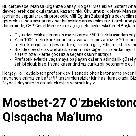
Bu çerçevede, Manisa Organize Sanayi Bölgesi Mesleki ve Sistem Anadol
devredilerek özel okul statüsü kazandırıldı. Okulumuz ilk olarak Manis
içerisinde yaptırılarak bir protokolle Milli Eğitim Bakanlığı’na devredil
görerek aslında sınırlarımız net bir şekilde anlayabilirsiniz. Cumhurba
döneminde, CHP Genel Merkezi’nin açılışı sebebiyle eski Genel Başkan D
O yüzden çelik evlerimizin metrekaresi 5500 Türk lirasından baş
Yani 1000 metrekare bir arsanız varsa empieza yüzde 20 imarın
metre komşudan a few metre çekmeleri gerçekleştirdikten sonra
Biz ideal ev olarak prefabrik evlerimizde diğer firmalardan ayrı T
sistem özelliklerde çok fazla seçenek sunmaktayız.
Prefabrik evlerde yaşamaya başlayan kişilerin aslında ilk güzel
sahibi olduk bize 1 sene kazandırdınız çünkü bir betonarme ev 
Herşeyi ile 1 ayda biten prefabrik ev 1 senede biten betonarme evde
mühendislerimiz en ba?ar?l? tasarımları sizler için hazırlamaktadır. Biz
faydal? dayanımda en kaliteli evleri yapmaktayız.
Mostbet-27 O’zbekistond
Qisqacha Ma’lumo