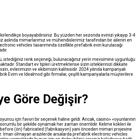
kirlendikçe boyayabilirsiniz. Bu yüzden her sezonda evinizi yıkayıp 3-4
iz aslında mimarlarımız ve mühendislerimiz tarafından bir ailenin en
ectronic vehicles tasarımında özellikle prefabrik evin kurulacağı
dır.
gücü, istediğiniz renk seçeneği, bulunacağınız yerin mevsimine uygunluğu
tadır. Standart ev tipleri üretmektense sizin isteklerinizi dikkate
n, evlerimizin ve ekibimizin kalitesidir. 2024 yılında kampanyalı
efabrik Evim ve Idealmod gibi firmalar, çeşitli kampanyalarla müşterilere
eye Göre Değişir?
k oyuncu için favori bir seçenek haline geldi. Ancak, casino» «oyunlarının
sorumlu bir şekilde oynamak her zaman önemlidir. Kelime kökleri ile
efore (ön) fabricated (fabrikasyon) yani önceden mimari projesine
. İmarı olmayan arazilerde arsalarda prefabrik electronic vehicles