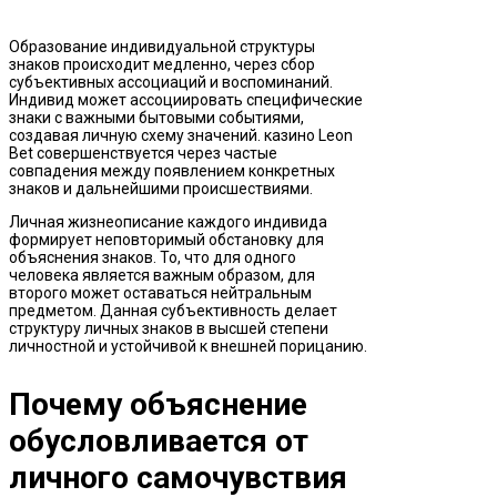
Образование индивидуальной структуры
знаков происходит медленно, через сбор
субъективных ассоциаций и воспоминаний.
Индивид может ассоциировать специфические
знаки с важными бытовыми событиями,
создавая личную схему значений. казино Leon
Bet совершенствуется через частые
совпадения между появлением конкретных
знаков и дальнейшими происшествиями.
Личная жизнеописание каждого индивида
формирует неповторимый обстановку для
объяснения знаков. То, что для одного
человека является важным образом, для
второго может оставаться нейтральным
предметом. Данная субъективность делает
структуру личных знаков в высшей степени
личностной и устойчивой к внешней порицанию.
Почему объяснение
обусловливается от
личного самочувствия