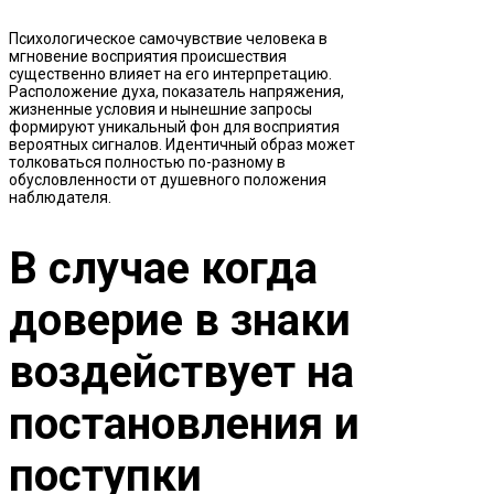
Психологическое самочувствие человека в
мгновение восприятия происшествия
существенно влияет на его интерпретацию.
Расположение духа, показатель напряжения,
жизненные условия и нынешние запросы
формируют уникальный фон для восприятия
вероятных сигналов. Идентичный образ может
толковаться полностью по-разному в
обусловленности от душевного положения
наблюдателя.
В случае когда
доверие в знаки
воздействует на
постановления и
поступки