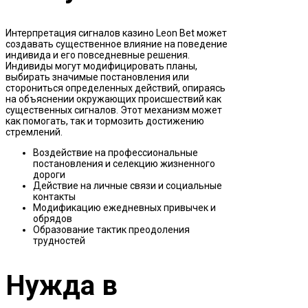
Интерпретация сигналов казино Leon Bet может
создавать существенное влияние на поведение
индивида и его повседневные решения.
Индивиды могут модифицировать планы,
выбирать значимые постановления или
сторониться определенных действий, опираясь
на объяснении окружающих происшествий как
существенных сигналов. Этот механизм может
как помогать, так и тормозить достижению
стремлений.
Воздействие на профессиональные
постановления и селекцию жизненного
дороги
Действие на личные связи и социальные
контакты
Модификацию ежедневных привычек и
обрядов
Образование тактик преодоления
трудностей
Нужда в