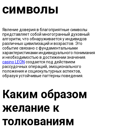
символы
Явление доверия в благоприятные символы
представляет собой многогранный духовный
алгоритм, что обнаруживается у индивидов
различных цивилизаций и возрастов. Это
событие связано с фундаментальными
характеристиками индивидуального понимания
и необходимостью в достижении значения.
casino LEON
создается под действием
рассудочных операций, эмоционального
положения и социокультурных аспектов,
образуя устойчивые паттерны поведения.
Каким образом
желание к
толкованиям