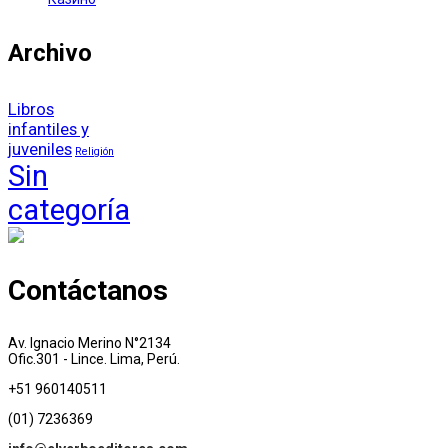
Archivo
Libros
infantiles y
juveniles
Religión
Sin
categoría
Contáctanos
Av. Ignacio Merino N°2134
Ofic.301 - Lince. Lima, Perú.
+51 960140511
(01) 7236369