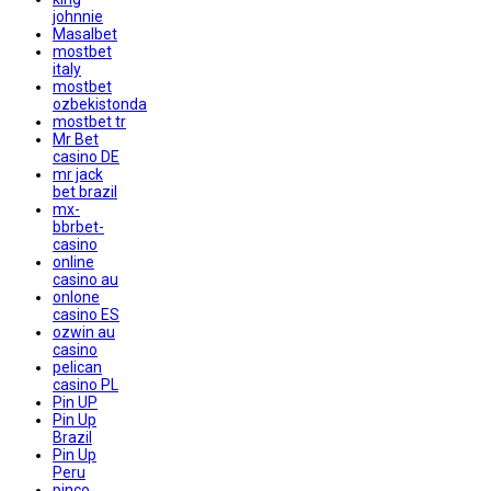
johnnie
Masalbet
mostbet
italy
mostbet
ozbekistonda
mostbet tr
Mr Bet
casino DE
mr jack
bet brazil
mx-
bbrbet-
casino
online
casino au
onlone
casino ES
ozwin au
casino
pelican
casino PL
Pin UP
Pin Up
Brazil
Pin Up
Peru
pinco