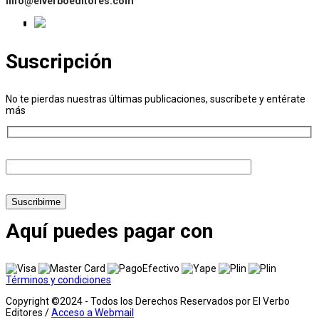
info@elverboeditores.com
Suscripción
No te pierdas nuestras últimas publicaciones, suscríbete y entérate
más
Suscribirme
Aquí puedes pagar con
Términos y condiciones
Copyright ©2024 - Todos los Derechos Reservados por El Verbo
Editores /
Acceso a Webmail