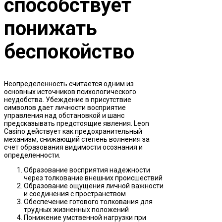
способствует
понижать
беспокойство
Неопределенность считается одним из
основных источников психологического
неудобства. Убеждение в присутствие
символов дает личности восприятие
управления над обстановкой и шанс
предсказывать предстоящие явления. Leon
Casino действует как предохранительный
механизм, снижающий степень волнения за
счет образования видимости осознания и
определенности.
Образование восприятия надежности
через толкование внешних происшествий
Образование ощущения личной важности
и соединения с пространством
Обеспечение готового толкования для
трудных жизненных положений
Понижение умственной нагрузки при