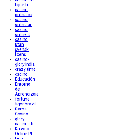
ligne fr
casino
onlina ca
casino
online ar
casinò
online it
casino
utan
svensk
licens
casino-
glory india
crazy time
csdino
Educación
Entorno
de
Aprendizaje
fortune
tiger brazil
Gama
Casino
glory-
casinos tr
Kasyno
Online PL
king