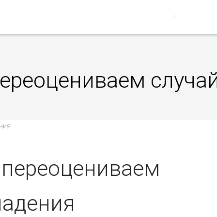
ÁLOGO
NOVEDADES
NOSOTROS
QUÉ HACEMOS
переоцениваем случа
 переоцениваем
падения