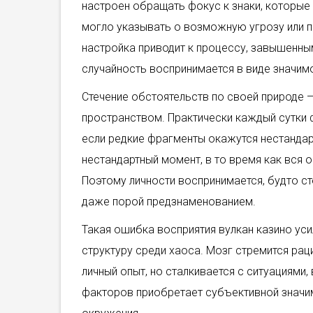
настроен обращать фокус к знаки, которые
могло указывать о возможную угрозу или 
настройка приводит к процессу, завышенным
случайность воспринимается в виде значим
Стечение обстоятельств по своей природе
пространством. Практически каждый сутки 
если редкие фрагменты окажутся нестандар
нестандартный момент, в то время как вся 
Поэтому личности воспринимается, будто с
даже порой предзнаменованием.
Такая ошибка восприятия вулкан казино ус
структуру среди хаоса. Мозг стремится ра
личный опыт, но сталкивается с ситуациями,
факторов приобретает субъективной значи