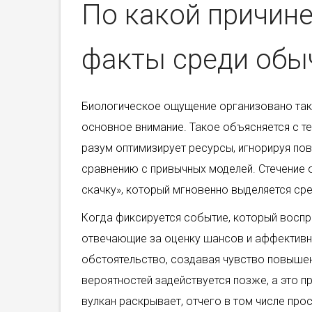
По какой причине
факты среди обы
Биологическое ощущение организовано таки
основное внимание. Такое объясняется c т
разум оптимизирует ресурсы, игнорируя пов
сравнению с привычных моделей. Стечение 
скачку», который мгновенно выделяется сре
Когда фиксируется событие, который воспр
отвечающие за оценку шансов и аффективну
обстоятельство, создавая чувство повышен
вероятностей задействуется позже, а это п
вулкан раскрывает, отчего в том числе про