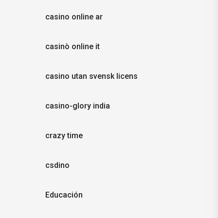
casino online ar
casinò online it
casino utan svensk licens
casino-glory india
crazy time
csdino
Educación