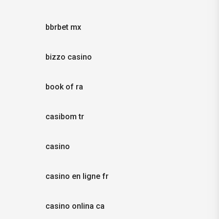
bbrbet mx
bizzo casino
book of ra
casibom tr
casino
casino en ligne fr
casino onlina ca