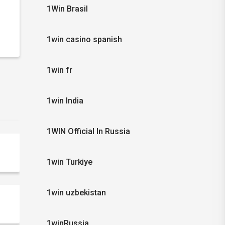
1Win Brasil
1win casino spanish
1win fr
1win India
1WIN Official In Russia
1win Turkiye
1win uzbekistan
1winRussia