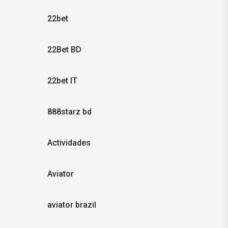
22bet
22Bet BD
22bet IT
888starz bd
Actividades
Aviator
aviator brazil