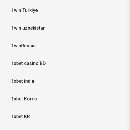
1win Turkiye
1win uzbekistan
1winRussia
1xbet casino BD
1xbet india
1xbet Korea
1xbet KR